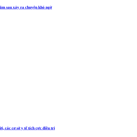
năm sau xảy ra chuyện khó ngờ
 các cơ sở y tế tích cực điều trị