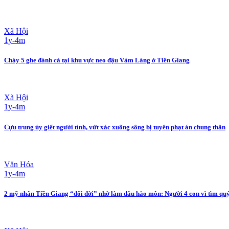
Xã Hội
1y-4m
Cháy 5 ghe đánh cá tại khu vực neo đậu Vàm Láng ở Tiền Giang
Xã Hội
1y-4m
Cựu trung úy giết người tình, vứt xác xuống sông bị tuyên phạt án chung thân
Văn Hóa
1y-4m
2 mỹ nhân Tiền Giang “đổi đời” nhờ làm dâu hào môn: Người 4 con vì tìm quý