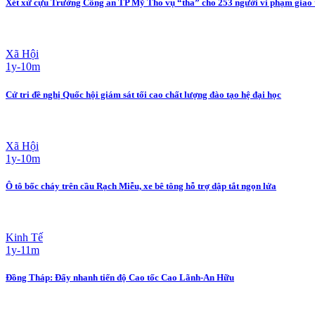
Xét xử cựu Trưởng Công an TP Mỹ Tho vụ “tha” cho 253 người vi phạm giao
Xã Hội
1y-10m
Cử tri đề nghị Quốc hội giám sát tối cao chất lượng đào tạo hệ đại học
Xã Hội
1y-10m
Ô tô bốc cháy trên cầu Rạch Miễu, xe bê tông hỗ trợ dập tắt ngọn lửa
Kinh Tế
1y-11m
Đồng Tháp: Đẩy nhanh tiến độ Cao tốc Cao Lãnh-An Hữu