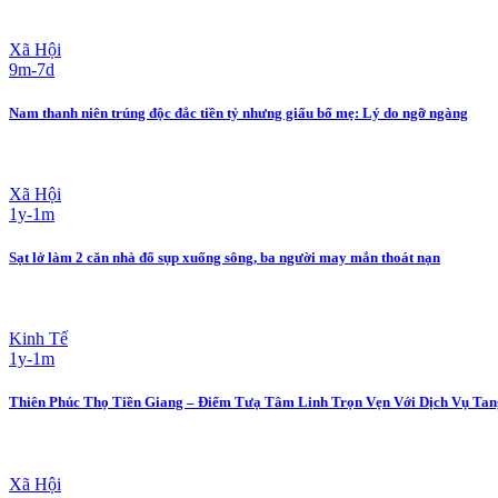
Xã Hội
9m-7d
Nam thanh niên trúng độc đắc tiền tỷ nhưng giấu bố mẹ: Lý do ngỡ ngàng
Xã Hội
1y-1m
Sạt lở làm 2 căn nhà đổ sụp xuống sông, ba người may mắn thoát nạn
Kinh Tế
1y-1m
Thiên Phúc Thọ Tiền Giang – Điểm Tưạ Tâm Linh Trọn Vẹn Với Dịch Vụ Tang
Xã Hội