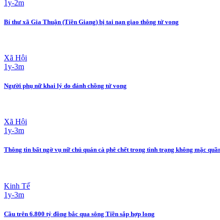
1y-2m
Bí thư xã Gia Thuận (Tiền Giang) bị tai nạn giao thông tử vong
Xã Hội
1y-3m
Người phụ nữ khai lý do đánh chồng tử vong
Xã Hội
1y-3m
Thông tin bất ngờ vụ nữ chủ quán cà phê chết trong tình trạng không mặc quầ
Kinh Tế
1y-3m
Cầu trên 6.800 tỷ đồng bắc qua sông Tiền sắp hợp long