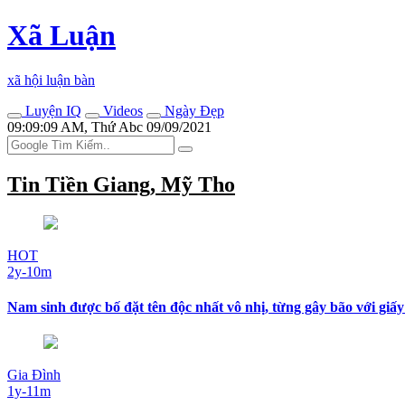
Xã Luận
xã hội luận bàn
Luyện IQ
Videos
Ngày Đẹp
09:09:09 AM, Thứ Abc 09/09/2021
Tin Tiền Giang, Mỹ Tho
HOT
2y-10m
Nam sinh được bố đặt tên độc nhất vô nhị, từng gây bão với giấ
Gia Đình
1y-11m