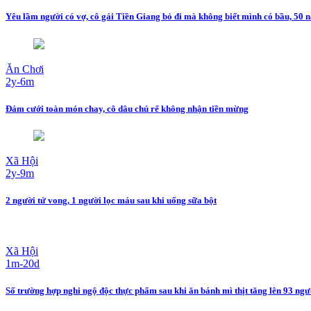
Yêu lầm người có vợ, cô gái Tiền Giang bỏ đi mà không biết mình có bầu, 50 
Ăn Chơi
2y-6m
Đám cưới toàn món chay, cô dâu chú rể không nhận tiền mừng
Xã Hội
2y-9m
2 người tử vong, 1 người lọc máu sau khi uống sữa bột
Xã Hội
1m-20d
Số trường hợp nghi ngộ độc thực phẩm sau khi ăn bánh mì thịt tăng lên 93 người,