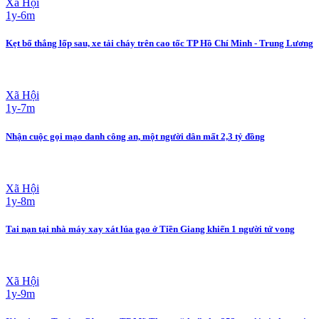
Xã Hội
1y-6m
Kẹt bố thắng lốp sau, xe tải cháy trên cao tốc TP Hồ Chí Minh - Trung Lương
Xã Hội
1y-7m
Nhận cuộc gọi mạo danh công an, một người dân mất 2,3 tỷ đồng
Xã Hội
1y-8m
Tai nạn tại nhà máy xay xát lúa gạo ở Tiền Giang khiến 1 người tử vong
Xã Hội
1y-9m