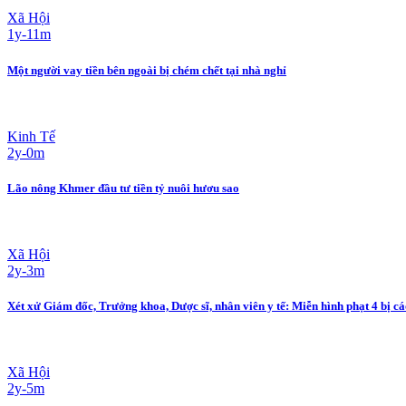
Xã Hội
1y-11m
Một người vay tiền bên ngoài bị chém chết tại nhà nghỉ
Kinh Tế
2y-0m
Lão nông Khmer đầu tư tiền tỷ nuôi hươu sao
Xã Hội
2y-3m
Xét xử Giám đốc, Trưởng khoa, Dược sĩ, nhân viên y tế: Miễn hình phạt 4 bị c
Xã Hội
2y-5m