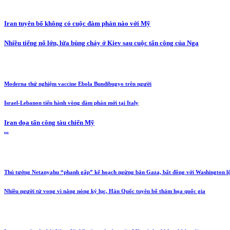
Iran tuyên bố không có cuộc đàm phán nào với Mỹ
Nhiều tiếng nổ lớn, lửa bùng cháy ở Kiev sau cuộc tấn công của Nga
Moderna thử nghiệm vaccine Ebola Bundibugyo trên người
Israel-Lebanon tiến hành vòng đàm phán mới tại Italy
Iran dọa tấn công tàu chiến Mỹ
...
Thủ tướng Netanyahu “phanh gấp” kế hoạch ngừng bắn Gaza, bất đồng với Washington l
Nhiều người tử vong vì nắng nóng kỷ lục, Hàn Quốc tuyên bố thảm họa quốc gia