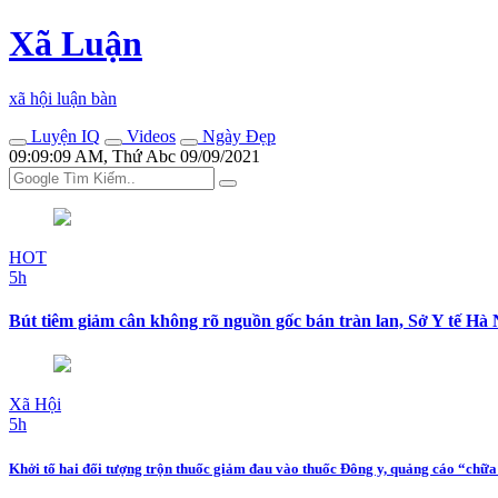
Xã Luận
xã hội luận bàn
Luyện IQ
Videos
Ngày Đẹp
09:09:09 AM, Thứ Abc 09/09/2021
HOT
5h
Bút tiêm giảm cân không rõ nguồn gốc bán tràn lan, Sở Y tế Hà 
Xã Hội
5h
Khởi tố hai đối tượng trộn thuốc giảm đau vào thuốc Đông y, quảng cáo “chữ