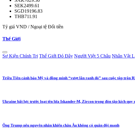
SAR
7029.30
SEK
2499.61
SGD
19196.83
THB
711.91
Tỷ giá VND / Ngoại tệ
Đổi tiền
Thế Giới
Sự Kiện Chính Trị
Thế Giới Đó Đây
Người Việt 5 Châu
Nhân Vật L
Triều Tiên cảnh báo Mỹ và đồng minh “vượt lằn ranh đỏ” sau cuộc tập trận
Ukraine bất lực trước loạt tên lửa Iskander-M, Zircon trong đòn tập kích quy
Ông Trump nêu nguyên nhân khiến châu Âu không có quân đội mạnh