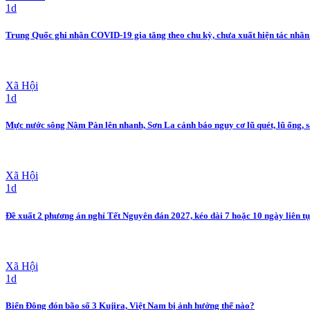
1d
Trung Quốc ghi nhận COVID-19 gia tăng theo chu kỳ, chưa xuất hiện tác nhâ
Xã Hội
1d
Mực nước sông Nậm Pàn lên nhanh, Sơn La cảnh báo nguy cơ lũ quét, lũ ống, s
Xã Hội
1d
Đề xuất 2 phương án nghỉ Tết Nguyên đán 2027, kéo dài 7 hoặc 10 ngày liên t
Xã Hội
1d
Biển Đông đón bão số 3 Kujira, Việt Nam bị ảnh hưởng thế nào?