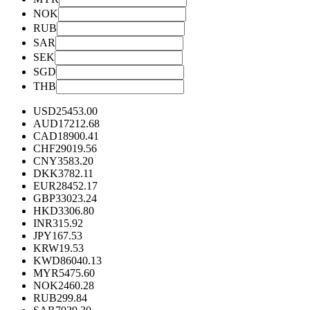
NOK
RUB
SAR
SEK
SGD
THB
USD
25453.00
AUD
17212.68
CAD
18900.41
CHF
29019.56
CNY
3583.20
DKK
3782.11
EUR
28452.17
GBP
33023.24
HKD
3306.80
INR
315.92
JPY
167.53
KRW
19.53
KWD
86040.13
MYR
5475.60
NOK
2460.28
RUB
299.84