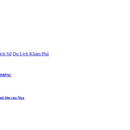
ịch Sử
Du Lịch Khám Phá
 RIMPAC
 mô lớn của Nga