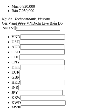
Mua
6,920,000
Bán
7,050,000
Nguồn: Techcombank, Vietcom
Giá Vàng 9999 VNĐ/chỉ
Live Biểu Đồ
VND
USD
AUD
CAD
CHF
CNY
DKK
EUR
GBP
HKD
INR
JPY
KRW
KWD
MYR