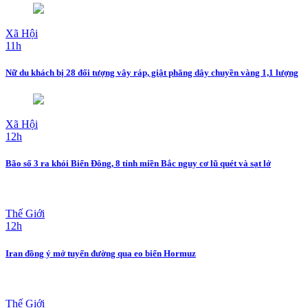
Xã Hội
11h
Nữ du khách bị 28 đối tượng vây ráp, giật phăng dây chuyền vàng 1,1 lượng
Xã Hội
12h
Bão số 3 ra khỏi Biển Đông, 8 tỉnh miền Bắc nguy cơ lũ quét và sạt lở
Thế Giới
12h
Iran đồng ý mở tuyến đường qua eo biển Hormuz
Thế Giới