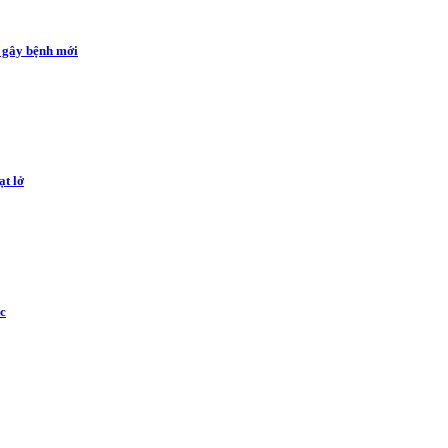
n gây bệnh mới
ạt lở
ục