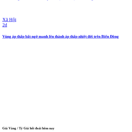
Xã Hội
2d
Vùng áp thấp bất ngờ mạnh lên thành áp thấp nhiệt đới trên Biển Đông
Giá Vàng / Tỷ Giá hối đoái hôm nay