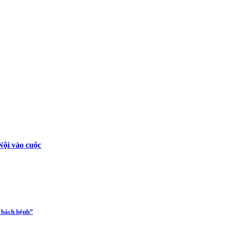
Nội vào cuộc
a bách bệnh”