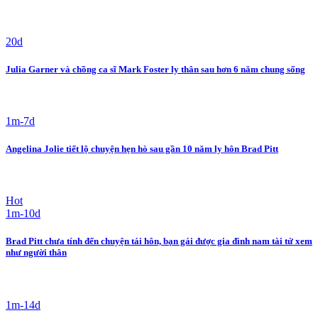
20d
Julia Garner và chồng ca sĩ Mark Foster ly thân sau hơn 6 năm chung sống
1m-7d
Angelina Jolie tiết lộ chuyện hẹn hò sau gần 10 năm ly hôn Brad Pitt
Hot
1m-10d
Brad Pitt chưa tính đến chuyện tái hôn, bạn gái được gia đình nam tài tử xem
như người thân
1m-14d