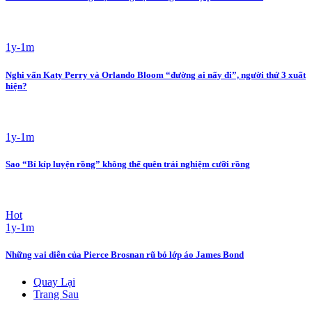
1y-1m
Nghi vấn Katy Perry và Orlando Bloom “đường ai nấy đi”, người thứ 3 xuất
hiện?
1y-1m
Sao “Bí kíp luyện rồng” không thể quên trải nghiệm cưỡi rồng
Hot
1y-1m
Những vai diễn của Pierce Brosnan rũ bỏ lớp áo James Bond
Quay Lại
Trang Sau