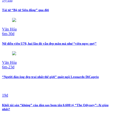
1y-1m
Tài tử “Bộ tứ Siêu đẳng” qua đời
Văn Hóa
6m-30d
Nữ diễn viên U70, hai lần đò vẫn đẹp mặn mà như “viên ngọc quý”
Văn Hóa
6m-23d
“Người đàn ông đẹp trai nhất thế giới” quật ngã Leonardo DiCaprio
19d
Khối tài sản “khủng” của dàn sao bom tấn 6.600 tỷ “The Odyssey”: Ai giàu
nhất?