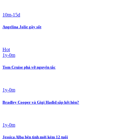
10m-15d
Angelina Jolie gây sốt
Hot
1y-0m
Tom Cruise phá vỡ nguyên tắc
1y-0m
Bradley Cooper và Gigi Hadid sắp kết hôn?
1y-0m
Jessica Alba bên tình mới kém 12 tuổi