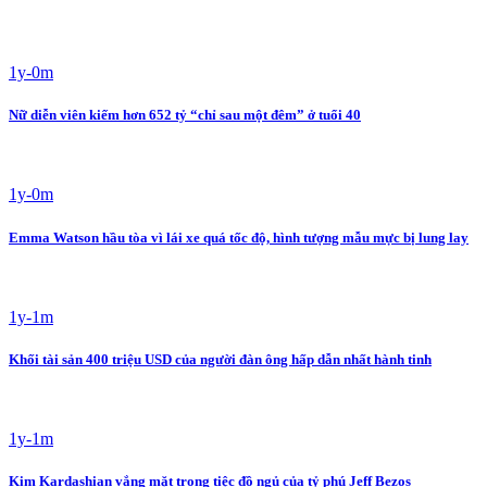
1y-0m
Nữ diễn viên kiếm hơn 652 tỷ “chỉ sau một đêm” ở tuổi 40
1y-0m
Emma Watson hầu tòa vì lái xe quá tốc độ, hình tượng mẫu mực bị lung lay
1y-1m
Khối tài sản 400 triệu USD của người đàn ông hấp dẫn nhất hành tinh
1y-1m
Kim Kardashian vắng mặt trong tiệc đồ ngủ của tỷ phú Jeff Bezos