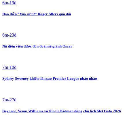
6m-19d
Đạo diễn “Vua sư tử” Roger Allers qua đời
6m-23d
Nữ diễn viên được đồn đoán sẽ giành Oscar
7m-10d
Sydney Sweeney khiến dàn sao Premier League nháo nhào
7m-27d
Beyoncé, Venus Williams và Nicole Kidman đồng chủ tịch Met Gala 2026