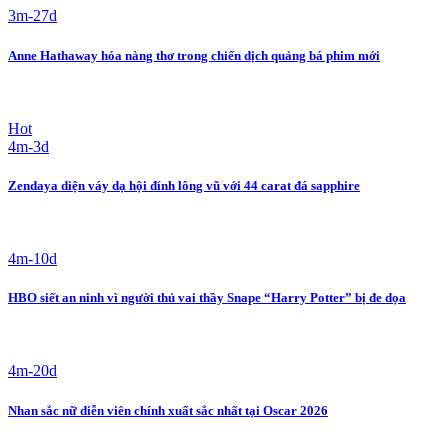
3m-27d
Anne Hathaway hóa nàng thơ trong chiến dịch quảng bá phim mới
Hot
4m-3d
Zendaya diện váy dạ hội đính lông vũ với 44 carat đá sapphire
4m-10d
HBO siết an ninh vì người thủ vai thầy Snape “Harry Potter” bị đe dọa
4m-20d
Nhan sắc nữ diễn viên chính xuất sắc nhất tại Oscar 2026