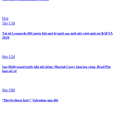
Hot
5m-13d
Tài tử Leonardo DiCaprio bất ngờ bị ngôi sao mới nổi vượt mặt tại BAFTA
2026
6m-12d
Sao Hollywood trước khi nổi tiếng: Mariah Carey làm lao công, Brad Pitt
làm tài xế
6m-18d
“Huyền thoại Italy” Valentino qua đời