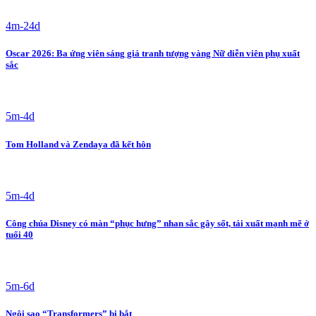
4m-24d
Oscar 2026: Ba ứng viên sáng giá tranh tượng vàng Nữ diễn viên phụ xuất
sắc
5m-4d
Tom Holland và Zendaya đã kết hôn
5m-4d
Công chúa Disney có màn “phục hưng” nhan sắc gây sốt, tái xuất mạnh mẽ ở
tuổi 40
5m-6d
Ngôi sao “Transformers” bị bắt