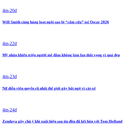
4m-20d
Will Smith cùng hàng loạt ngôi sao bị “cấm cửa” tại Oscar 2026
4m-22d
Mỹ nhân khiến triệu người mê đắm không làm fan thất vọng vì quá đẹp
4m-23d
Nữ diễn viên quyến rũ nhất thế giới gây bất ngờ vì cát-xê
4m-24d
Zendaya gây chú ý khi xuất hiện sau tin đồn đã kết hôn với Tom Holland