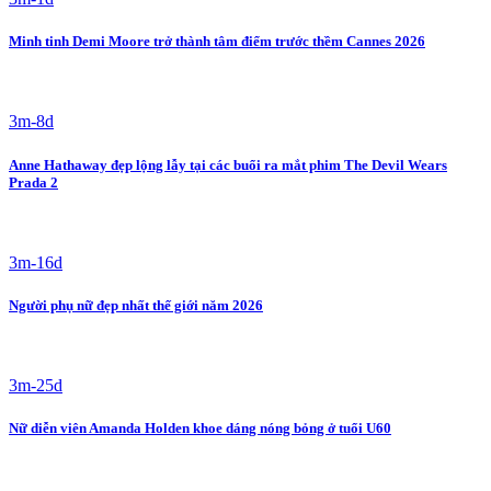
Minh tinh Demi Moore trở thành tâm điểm trước thềm Cannes 2026
3m-8d
Anne Hathaway đẹp lộng lẫy tại các buổi ra mắt phim The Devil Wears
Prada 2
3m-16d
Người phụ nữ đẹp nhất thế giới năm 2026
3m-25d
Nữ diễn viên Amanda Holden khoe dáng nóng bỏng ở tuổi U60