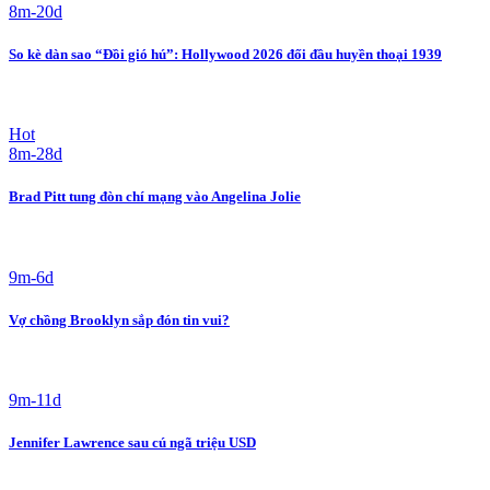
8m-20d
So kè dàn sao “Đồi gió hú”: Hollywood 2026 đối đầu huyền thoại 1939
Hot
8m-28d
Brad Pitt tung đòn chí mạng vào Angelina Jolie
9m-6d
Vợ chồng Brooklyn sắp đón tin vui?
9m-11d
Jennifer Lawrence sau cú ngã triệu USD