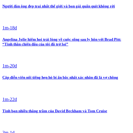
Người đàn ông đẹp trai nhất thế giới và bạn gái quấn quít không rời
1m-18d
Angelina Jolie hiếm hoi trải lòng về cuộc sống sau ly hôn với Brad Pitt:
“Tinh thần chiến đấu của tôi đã trở lại”
1m-20d
Cặp diễn viên nổi tiếng hẹn hò bí ẩn bậc nhất xác nhận đã là vợ chồng
1m-22d
Tình bạn nhiều thăng trầm của David Beckham và Tom Cruise
3m-1d