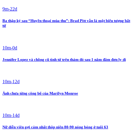
9m-22d
Ba thập kỷ sau “Huyền thoại mùa thu”: Brad Pitt vẫn là một biểu tượng bất
tử
10m-0d
Jennifer Lopez và chồng cũ tình tứ trên thảm đỏ sau 1 năm đâm đơn ly dị
10m-12d
Ảnh chưa từng công bố của Marilyn Monroe
10m-14d
Nữ diễn viên gợi cảm nhất thập niên 80-90 nóng bỏng ở tuổi 63