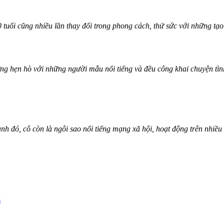
uổi cũng nhiều lần thay đổi trong phong cách, thử sức với những tạo 
ừng hẹn hò với những người mẫu nổi tiếng và đều công khai chu‌yện tì
h đó, cô còn là ngôi sao nổi tiếng mạng xã hội, hoạt động trên nhiều 
u