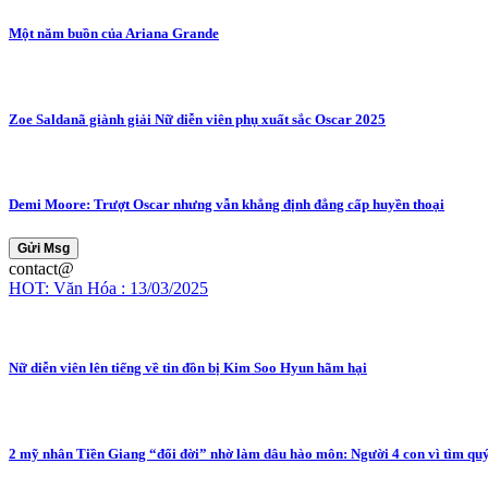
Một năm buồn của Ariana Grande
Zoe Saldanã giành giải Nữ diễn viên phụ xuất sắc Oscar 2025
Demi Moore: Trượt Oscar nhưng vẫn khẳng định đẳng cấp huyền thoại
Gửi Msg
contact@
HOT: Văn Hóa : 13/03/2025
Nữ diễn viên lên tiếng về tin đồn bị Kim Soo Hyun hãm hại
2 mỹ nhân Tiền Giang “đổi đời” nhờ làm dâu hào môn: Người 4 con vì tìm quý