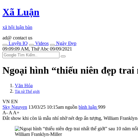
Xã Luận
xã hội luận bàn
ad@ contact us
Luyện IQ
Videos
Ngày Đẹp
09:09:09 AM, Thứ Abc 09/09/2021
Ngoại hình “thiếu niên đẹp trai 
Văn Hóa
Tài tử Thế giới
VN
EN
Sky Nguyen
13/03/25 10:15am
nguồn
bình luận
999
A-
A
A+
Đắt show khi còn là mẫu nhí nhờ nét đẹp ấn tượng, William Franklyn-
William Franklyn-Miller