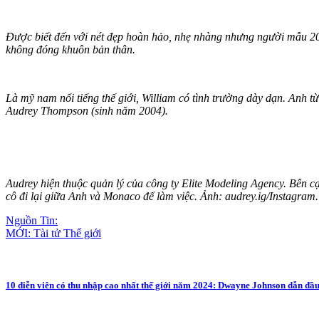
Được biết đến với nét đẹp hoàn hảo, nhẹ nhàng nhưng người mẫu 20 t
không đóng khuôn bản thân.
Là mỹ nam nổi tiếng thế giới, William có tình trường dày dạn. Anh t
Audrey Thompson (sinh năm 2004).
Audrey hiện thuộc quản lý của công ty Elite Modeling Agency. Bên cạn
cô đi lại giữa Anh và Monaco để làm việc. Ảnh: audrey.ig/Instagram.
Nguồn Tin:
MỚI: Tài tử Thế giới
10 diễn viên có thu nhập cao nhất thế giới năm 2024: Dwayne Johnson dẫn đầ