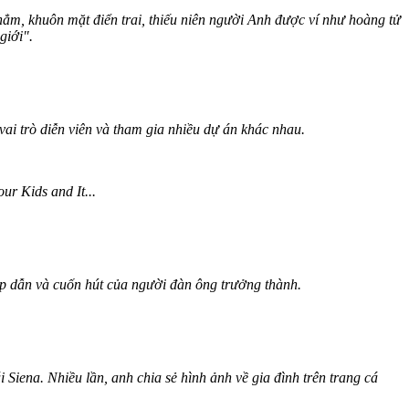
hẳm, khuôn mặt điển trai, thiếu niên người Anh được ví như hoàng tử
giới".
vai trò diễn viên và tham gia nhiều dự án khác nhau.
r Kids and It...
hấp dẫn và cuốn hút của người đàn ông trưởng thành.
Siena. Nhiều lần, anh chia sẻ hình ảnh về gia đình trên trang cá