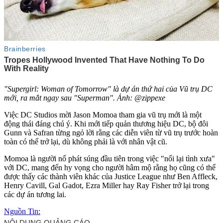
"Supergirl: Woman of Tomorrow" là dự án thứ hai của Vũ trụ DC
mới, ra mắt ngay sau "Superman". Ảnh: @zippexe
Việc DC Studios mời Jason Momoa tham gia vũ trụ mới là một
động thái đáng chú ý. Khi mới tiếp quản thương hiệu DC, bộ đôi
Gunn và Safran từng ngỏ lời rằng các diễn viên từ vũ trụ trước hoàn
toàn có thể trở lại, dù không phải là với nhân vật cũ.
Momoa là người nổ phát súng đầu tiên trong việc "nối lại tình xưa"
với DC, mang đến hy vọng cho người hâm mộ rằng họ cũng có thể
được thấy các thành viên khác của Justice League như Ben Affleck,
Henry Cavill, Gal Gadot, Ezra Miller hay Ray Fisher trở lại trong
các dự án tương lai.
Nguồn Tin: