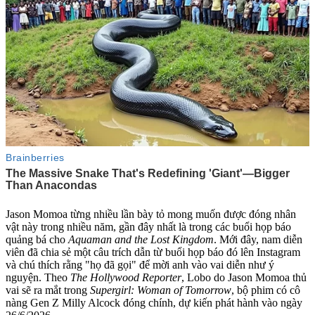
Jason Momoa từng nhiều lần bày tỏ mong muốn được đóng nhân
vật này trong nhiều năm, gần đây nhất là trong các buổi họp báo
quảng bá cho
Aquaman and the Lost Kingdom
. Mới đây, nam diễn
viên đã chia sẻ một câu trích dẫn từ buổi họp báo đó lên Instagram
và chú thích rằng "họ đã gọi" để mời anh vào vai diễn như ý
nguyện. Theo
The Hollywood Reporter
, Lobo do Jason Momoa thủ
vai sẽ ra mắt trong
Supergirl: Woman of Tomorrow
, bộ phim có cô
nàng Gen Z Milly Alcoc‌k đóng chính, dự kiến phát hành vào ngày