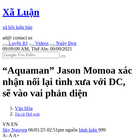
Xã Luận
xã hội luận bàn
ad@ contact us
Luyện IQ
Videos
Ngày Đẹp
09:09:09 AM, Thứ Abc 09/09/2021
“Aquaman” Jason Momoa xác
nhận nối lại tình xưa với DC,
sẽ vào vai phản diện
Văn Hóa
Tài tử Thế giới
VN
EN
Sky Nguyen
06/01/25 02:51pm
nguồn
bình luận
999
A-
A
A+