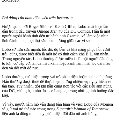
26/6/2026.
Bài đăng của nam diễn viên trên Instagram.
Được tạo ra bởi Roger Slifer và Keith Giffen, Lobo xuất hiện lần
đầu trong đầu truyện
Omega Men
#3 của DC Comics. Hắn là một
người ngoài hành tinh đến từ hành tinh Czarnia, và làm việc như
lính đánh thuê, một thợ săn tiền thưởng giữa các vì sao.
Lobo sở hữu sức mạnh, tốc độ, độ bền và khả năng phục hồi vượt
trội, cũng được biết đến là một kẻ có tính cách khá B.L, tàn nhẫn.
Trong nguyên tác, Lobo thường được miêu tả là một người đàn ông
to lớn, cơ bắp với làn d‌a mà‌u xám hoặc xanh lam, mái tóc dài màu
đen và đôi mắt đỏ rực.
Lobo thường xuất hiện trong vai trò phản diện hoặc phản anh hùng.
Hắn thường được thuê để thực hiện những nhiệm vụ nguy hiểm và
tàn bạo. Tuy nhiên, đôi khi hắn cũng hợp tác với các siêu anh hùng
của DC, chẳng hạn như Justice League, trong những tình huống đặc
biệt.
Vì vậy, người hâm mộ vẫn đang bàn luận về việc Lobo của Momoa
sẽ giữ vai trò thế nào trong trong
Supergirl: Woman of Tomorrow
,
liệu anh là đồng minh hay phản diện đối đầu nữ anh hùng.