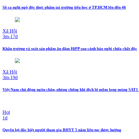
Số ca nghi ngộ độc thực phẩm tại trường tiểu học ở TP.HCM lên đến 46
Xã Hội
3m-17d
Khẩn trương rà soát sản phẩm ăn dặm HiPP sau cảnh báo nghi chứa chất độc
Xã Hội
3m-19d
Việt Nam chủ động ngăn chặn, phòng chống khi dịch lở mồm long móng SAT1 
Hot
1d
Quyền lợi đặc biệt người tham gia BHYT 5 năm liên tục được hưởng