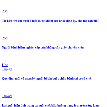
23d
Từ 15/8 trẻ em dưới 6 tuổi được khám sức khỏe định kỳ, cha mẹ cần biết
26d
Người bệnh hiểm nghèo, cấp cứu không cần giấy chuyển viện
Hot
1m-4d
Quy định mới về quản lý người bị bắt buộc chữa bệnh tại cơ sở y tế
1m-4d
Lại xuất hiện tình trạng cá nuôi chết bất thường hàng loạt trên sông Lam