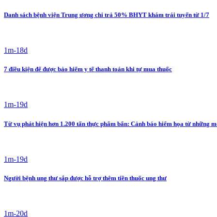
Danh sách bệnh viện Trung ương chi trả 50% BHYT khám trái tuyến từ 1/7
1m-18d
7 điều kiện để được bảo hiểm y tế thanh toán khi tự mua thuốc
1m-19d
Từ vụ phát hiện hơn 1.200 tấn thực phẩm bẩn: Cảnh báo hiểm họa từ những m
1m-19d
Người bệnh ung thư sắp được hỗ trợ thêm tiền thuốc ung thư
1m-20d