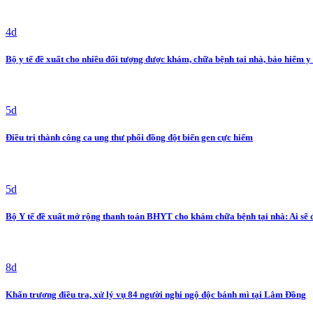
4d
Bộ y tế đề xuất cho nhiều đối tượng được khám, chữa bệnh tại nhà, bảo hiểm y t
5d
Điều trị thành công ca ung thư phổi đồng đột biến gen cực hiếm
5d
Bộ Y tế đề xuất mở rộng thanh toán BHYT cho khám chữa bệnh tại nhà: Ai sẽ
8d
Khẩn trương điều tra, xử lý vụ 84 người nghi ngộ độc bánh mì tại Lâm Đồng