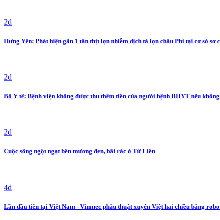
2d
Hưng Yên: Phát hiện gần 1 tấn thịt lợn nhiễm dịch tả lợn châu Phi tại cơ sở sơ 
2d
Bộ Y tế: Bệnh viện không được thu thêm tiền của người bệnh BHYT nếu không
2d
Cuộc sống ngột ngạt bên mương đen, bãi rác ở Tứ Liên
4d
Lần đầu tiên tại Việt Nam - Vinmec phẫu thuật xuyên Việt hai chiều bằng robo