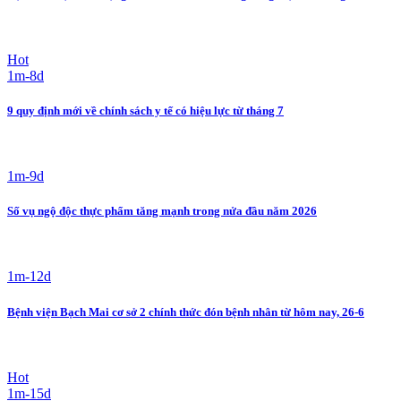
Hot
1m-8d
9 quy định mới về chính sách y tế có hiệu lực từ tháng 7
1m-9d
Số vụ ngộ độc thực phẩm tăng mạnh trong nửa đầu năm 2026
1m-12d
Bệnh viện Bạch Mai cơ sở 2 chính thức đón bệnh nhân từ hôm nay, 26-6
Hot
1m-15d