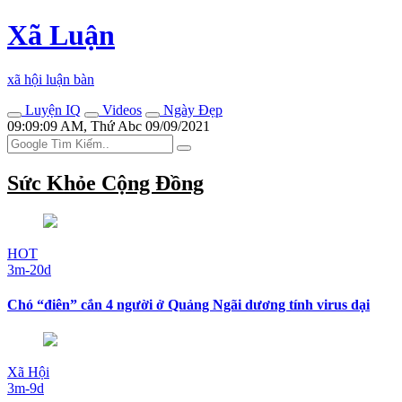
Xã Luận
xã hội luận bàn
Luyện IQ
Videos
Ngày Đẹp
09:09:09 AM, Thứ Abc 09/09/2021
Sức Khỏe Cộng Đồng
HOT
3m-20d
Chó “điên” cắn 4 người ở Quảng Ngãi dương tính virus dại
Xã Hội
3m-9d