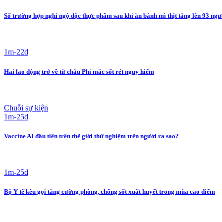
Số trường hợp nghi ngộ độc thực phẩm sau khi ăn bánh mì thịt tăng lên 93 người,
1m-22d
Hai lao động trở về từ châu Phi mắc sốt rét nguy hiểm
Chuỗi sự kiện
1m-25d
Vaccine AI đầu tiên trên thế giới thử nghiệm trên người ra sao?
1m-25d
Bộ Y tế kêu gọi tăng cường phòng, chống sốt xuất huyết trong mùa cao điểm