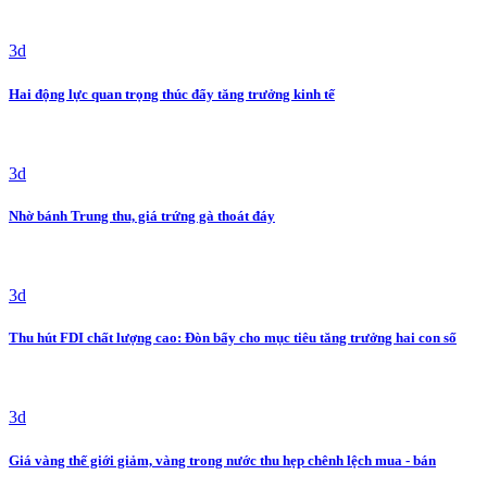
3d
Hai động lực quan trọng thúc đẩy tăng trưởng kinh tế
3d
Nhờ bánh Trung thu, giá trứng gà thoát đáy
3d
Thu hút FDI chất lượng cao: Đòn bẩy cho mục tiêu tăng trưởng hai con số
3d
Giá vàng thế giới giảm, vàng trong nước thu hẹp chênh lệch mua - bán