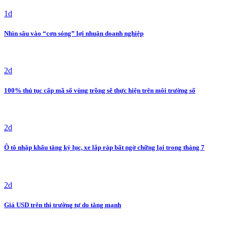
1d
Nhìn sâu vào “cơn sóng” lợi nhuận doanh nghiệp
2d
100% thủ tục cấp mã số vùng trồng sẽ thực hiện trên môi trường số
2d
Ô tô nhập khẩu tăng kỷ lục, xe lắp ráp bất ngờ chững lại trong tháng 7
2d
Giá USD trên thị trường tự do tăng mạnh