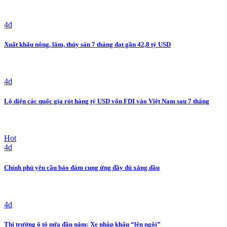
4d
Xuất khẩu nông, lâm, thủy sản 7 tháng đạt gần 42,8 tỷ USD
4d
Lộ diện các quốc gia rót hàng tỷ USD vốn FDI vào Việt Nam sau 7 tháng
Hot
4d
Chính phủ yêu cầu bảo đảm cung ứng đầy đủ xăng dầu
4d
Thị trường ô tô nửa đầu năm: Xe nhập khẩu “lên ngôi”