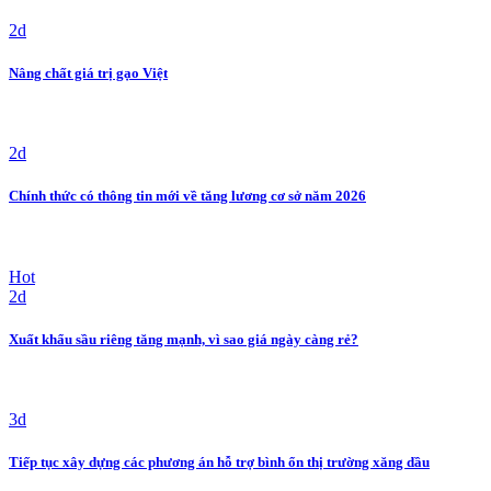
2d
Nâng chất giá trị gạo Việt
2d
Chính thức có thông tin mới về tăng lương cơ sở năm 2026
Hot
2d
Xuất khẩu sầu riêng tăng mạnh, vì sao giá ngày càng rẻ?
3d
Tiếp tục xây dựng các phương án hỗ trợ bình ổn thị trường xăng dầu