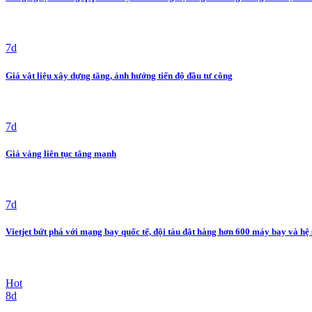
7d
Giá vật liệu xây dựng tăng, ảnh hưởng tiến độ đầu tư công
7d
Giá vàng liên tục tăng mạnh
7d
Vietjet bứt phá với mạng bay quốc tế, đội tàu đặt hàng hơn 600 máy bay và hệ
Hot
8d