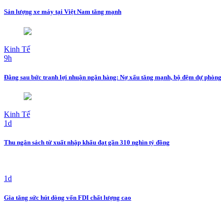
Sản lượng xe máy tại Việt Nam tăng mạnh
Kinh Tế
9h
Đằng sau bức tranh lợi nhuận ngân hàng: Nợ xấu tăng mạnh, bộ đệm dự phòn
Kinh Tế
1d
Thu ngân sách từ xuất nhập khẩu đạt gần 310 nghìn tỷ đồng
1d
Gia tăng sức hút dòng vốn FDI chất lượng cao