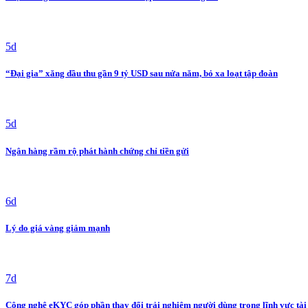
5d
“Đại gia” xăng dầu thu gần 9 tỷ USD sau nửa năm, bỏ xa loạt tập đoàn
5d
Ngân hàng rầm rộ phát hành chứng chỉ tiền gửi
6d
Lý do giá vàng giảm mạnh
7d
Công nghệ eKYC góp phần thay đổi trải nghiệm người dùng trong lĩnh vực tài