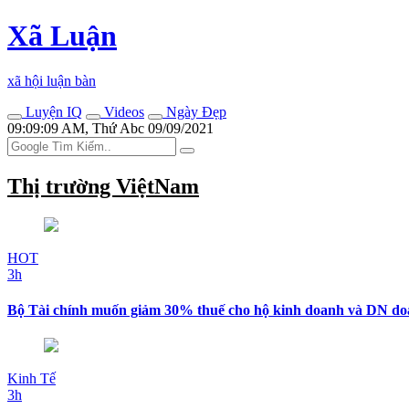
Xã Luận
xã hội luận bàn
Luyện IQ
Videos
Ngày Đẹp
09:09:09 AM, Thứ Abc 09/09/2021
Thị trường ViệtNam
HOT
3h
Bộ Tài chính muốn giảm 30% thuế cho hộ kinh doanh và DN doa
Kinh Tế
3h