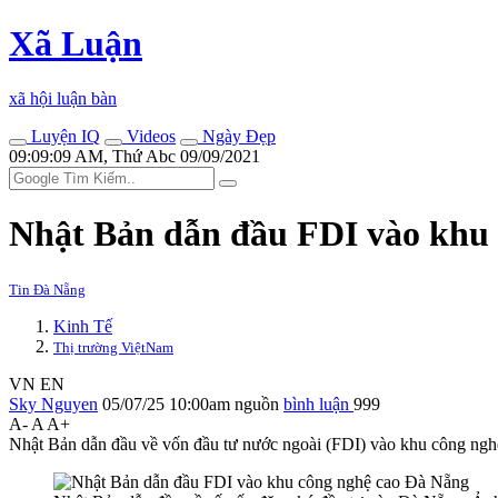
Xã Luận
xã hội luận bàn
Luyện IQ
Videos
Ngày Đẹp
09:09:09 AM, Thứ Abc 09/09/2021
Nhật Bản dẫn đầu FDI vào khu
Tin Đà Nẵng
Kinh Tế
Thị trường ViệtNam
VN
EN
Sky Nguyen
05/07/25 10:00am
nguồn
bình luận
999
A-
A
A+
Nhật Bản dẫn đầu về vốn đầu tư nước ngoài (FDI) vào khu công nghệ 