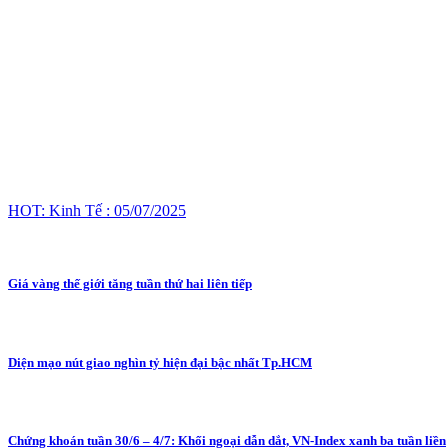
HOT: Kinh Tế : 05/07/2025
Giá vàng thế giới tăng tuần thứ hai liên tiếp
Diện mạo nút giao nghìn tỷ hiện đại bậc nhất Tp.HCM
Chứng khoán tuần 30/6 – 4/7: Khối ngoại dẫn dắt, VN-Index xanh ba tuần liền