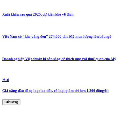
Xuất khẩu rau quả 2025, dự kiến khó về đích
Việt Nam có “kho vàng đen” 274.000 tấn, Mỹ mua lượng lớn bất ngờ
Doanh nghiệp Việt chuẩn bị sẵn sàng để thích ứng với thuế quan của Mỹ
Hot
Giá xăng dầu đồng loạt lao dốc, có loại giảm tới hơn 1.200 đồng/lít
Gửi Msg