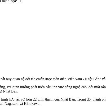
h minh họa: TL
t huy quan hệ đối tác chiến lược toàn diện Việt Nam - Nhật Bản" và
ới định hướng phát triển các lĩnh vực công nghệ cao, đổi mới sáng tạ
từ Nhật Bản.
trình hợp tác với hơn 22 tỉnh, thành của Nhật Bản. Trong đó, thành phố
zu, Nagasaki và Kinokawa.