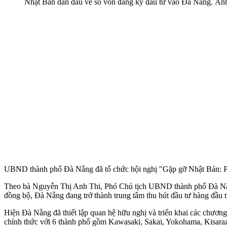
Nhật Bản dẫn đầu về số vốn đăng ký đầu tư vào Đà Nẵng. Ản
UBND thành phố Đà Nẵng đã tổ chức hội nghị "Gặp gỡ Nhật Bản: Phá
Theo bà Nguyễn Thị Anh Thi, Phó Chủ tịch UBND thành phố Đà Nẵng, v
đồng bộ, Đà Nẵng đang trở thành trung tâm thu hút đầu tư hàng đầu 
Hiện Đà Nẵng đã thiết lập quan hệ hữu nghị và triển khai các chương 
chính thức với 6 thành phố gồm Kawasaki, Sakai, Yokohama, Kisara