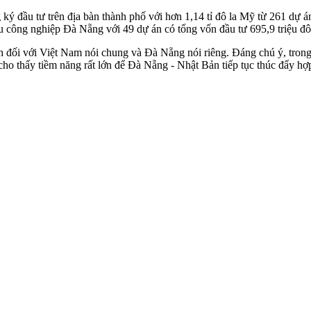
 ký đầu tư trên địa bàn thành phố với hơn 1,14 tỉ đô la Mỹ từ 261 dự 
u công nghiệp Đà Nẵng với 49 dự án có tổng vốn đầu tư 695,9 triệu đô 
ịnh đối với Việt Nam nói chung và Đà Nẵng nói riêng. Đáng chú ý, tro
 thấy tiềm năng rất lớn để Đà Nẵng - Nhật Bản tiếp tục thúc đẩy hợp tá