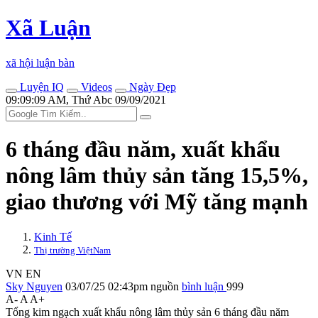
Xã Luận
xã hội luận bàn
Luyện IQ
Videos
Ngày Đẹp
09:09:09 AM, Thứ Abc 09/09/2021
6 tháng đầu năm, xuất khẩu
nông lâm thủy sản tăng 15,5%,
giao thương với Mỹ tăng mạnh
Kinh Tế
Thị trường ViệtNam
VN
EN
Sky Nguyen
03/07/25 02:43pm
nguồn
bình luận
999
A-
A
A+
Tổng kim ngạch xuất khẩu nông lâm thủy sản 6 tháng đầu năm