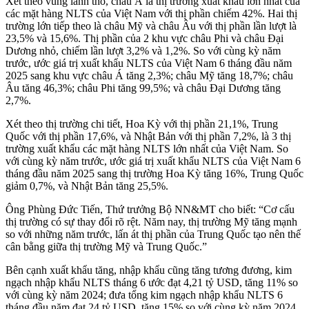
Xét theo vùng lãnh thổ, châu Á là thị trường xuất khẩu lớn nhất của
các mặt hàng NLTS của Việt Nam với thị phần chiếm 42%. Hai thị
trường lớn tiếp theo là châu Mỹ và châu Âu với thị phần lần lượt là
23,5% và 15,6%. Thị phần của 2 khu vực châu Phi và châu Đại
Dương nhỏ, chiếm lần lượt 3,2% và 1,2%. So với cùng kỳ năm
trước, ước giá trị xuất khẩu NLTS của Việt Nam 6 tháng đầu năm
2025 sang khu vực châu Á tăng 2,3%; châu Mỹ tăng 18,7%; châu
Âu tăng 46,3%; châu Phi tăng 99,5%; và châu Đại Dương tăng
2,7%.
Xét theo thị trường chi tiết, Hoa Kỳ với thị phần 21,1%, Trung
Quốc với thị phần 17,6%, và Nhật Bản với thị phần 7,2%, là 3 thị
trường xuất khẩu các mặt hàng NLTS lớn nhất của Việt Nam. So
với cùng kỳ năm trước, ước giá trị xuất khẩu NLTS của Việt Nam 6
tháng đầu năm 2025 sang thị trường Hoa Kỳ tăng 16%, Trung Quốc
giảm 0,7%, và Nhật Bản tăng 25,5%.
Ông Phùng Đức Tiến, Thứ trưởng Bộ NN&MT cho biết: “Cơ cấu
thị trường có sự thay đổi rõ rệt. Năm nay, thị trường Mỹ tăng mạnh
so với những năm trước, lấn át thị phần của Trung Quốc tạo nên thế
cân bằng giữa thị trường Mỹ và Trung Quốc.”
Bên cạnh xuất khẩu tăng, nhập khẩu cũng tăng tương đương, kim
ngạch nhập khẩu NLTS tháng 6 ước đạt 4,21 tỷ USD, tăng 11% so
với cùng kỳ năm 2024; đưa tổng kim ngạch nhập khẩu NLTS 6
tháng đầu năm đạt 24 tỷ USD, tăng 15% so với cùng kỳ năm 2024.