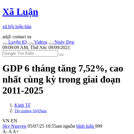
Xã Luận
xã hội luận bàn
ad@ contact us
Luyện IQ
Videos
Ngày Đẹp
09:09:09 AM, Thứ Abc 09/09/2021
GDP 6 tháng tăng 7,52%, cao
nhất cùng kỳ trong giai đoạn
2011-2025
Kinh Tế
Thị trường ViệtNam
VN
EN
Sky Nguyen
05/07/25 10:55am
nguồn
bình luận
999
A-
A
A+