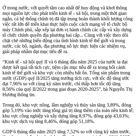
Ở trong nước, với quyết tâm cao nhất để huy động và khơi thông
mọi nguồn lực cho phát triển kinh tế - xã hội, trong một thời gian
ngắn, cả hệ thống chính trị đã tập trung hoàn thành khối lượng công
việc rất lớn để triển khai thực hiện cuộc cách mạng về tổ chức bộ
máy Chính phủ, sắp xếp lại đơn vị hành chính các cấp và xây dựng
tổ chức chính quyền địa phương hai cấp... Cùng với việc theo dõi
chặt chẽ những biến động của tình hình kinh tế thế giới và trong
nước, các bộ, ngành, địa phương nỗ lực thực hiện các nhiệm vụ,
giải pháp nhằm đạt mục tiêu đề ra.
“Kinh tế - xã hội quý II và 6 tháng đầu năm 2025 của nước ta đạt
được kết quả rất tích cực, tiệm cận mục tiêu đề ra trong bối cảnh
kinh tế thế giới và khu vực còn nhiều bất ổn. Tổng sản phẩm trong
nước (GDP) quý II/2025 tăng trưởng tích cực, với tốc độ tăng ước
đạt 7,96% so với cùng kỳ năm trước, chỉ thấp hơn tốc độ tăng
8,56% củ‌ּa qu‌ּý II/2022 trong giai đoạn 2020-2025”, bà Nguyễn Thị
Hương thông tin.
Trong đó, khu vực nông, lâm nghiệp và thủy sản tăng 3,89%, đóng
góp 5,19% vào mức tăng tổng giá trị tăng thêm của toàn nền kinh tế;
khu vực công nghiệp và xây dựng tăng 8,97%, đóng góp 43,63%;
khu vực dịch vụ tăng 8,46%, đóng góp 51,18%.
GDP 6 tháng đầu năm 2025 tăng 7,52% so với cùng kỳ năm trước,