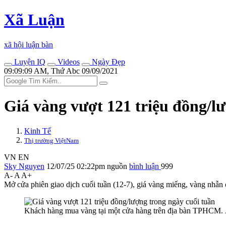
Xã Luận
xã hội luận bàn
Luyện IQ
Videos
Ngày Đẹp
09:09:09 AM, Thứ Abc 09/09/2021
Giá vàng vượt 121 triệu đồng/l
Kinh Tế
Thị trường ViệtNam
VN
EN
Sky Nguyen
12/07/25 02:22pm
nguồn
bình luận
999
A-
A
A+
Mở cửa phiên giao dịch cuối tuần (12-7), giá vàng miếng, vàng nhẫn
Khách hàng mua vàng tại một cửa hàng trên địa bàn TPHCM.