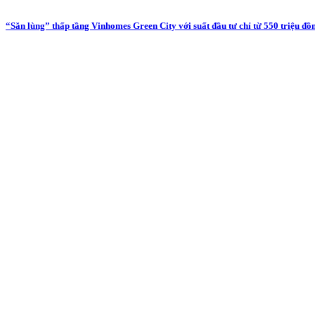
“Săn lùng” thấp tầng Vinhomes Green City với suất đầu tư chỉ từ 550 triệu đồ