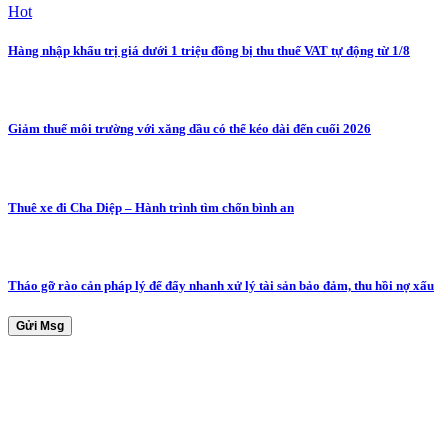
Hot
Hàng nhập khẩu trị giá dưới 1 triệu đồng bị thu thuế VAT tự động từ 1/8
Giảm thuế môi trường với xăng dầu có thể kéo dài đến cuối 2026
Thuê xe đi Cha Diệp – Hành trình tìm chốn bình an
Tháo gỡ rào cản pháp lý để đẩy nhanh xử lý tài sản bảo đảm, thu hồi nợ xấu
Gửi Msg