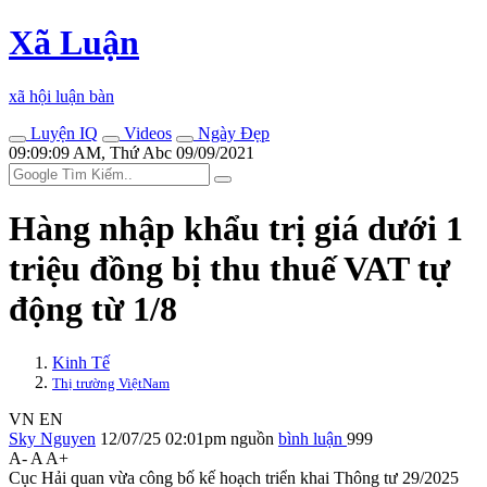
Xã Luận
xã hội luận bàn
Luyện IQ
Videos
Ngày Đẹp
09:09:09 AM, Thứ Abc 09/09/2021
Hàng nhập khẩu trị giá dưới 1
triệu đồng bị thu thuế VAT tự
động từ 1/8
Kinh Tế
Thị trường ViệtNam
VN
EN
Sky Nguyen
12/07/25 02:01pm
nguồn
bình luận
999
A-
A
A+
Cục Hải quan vừa công bố kế hoạch triển khai Thông tư 29/2025