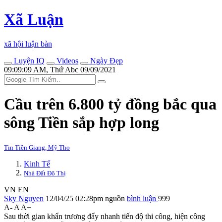
Xã Luận
xã hội luận bàn
Luyện IQ
Videos
Ngày Đẹp
09:09:09 AM, Thứ Abc 09/09/2021
Cầu trên 6.800 tỷ đồng bắc qua
sông Tiền sắp hợp long
Tin Tiền Giang, Mỹ Tho
Kinh Tế
Nhà Đất Đô Thị
VN
EN
Sky Nguyen
12/04/25 02:28pm
nguồn
bình luận
999
A-
A
A+
Sau thời gian khẩn trương đẩy nhanh tiến độ thi công, hiện công