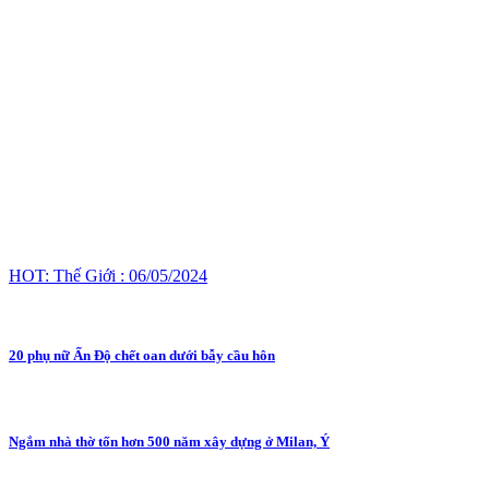
HOT: Thế Giới : 06/05/2024
20 phụ nữ Ấn Độ chết oan dưới bẫy cầu hôn
Ngắm nhà thờ tốn hơn 500 năm xây dựng ở Milan, Ý