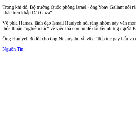
Trong khi đó, Bộ trưởng Quốc phòng Israel - ông Yoav Gallant nói r
khác trên khắp Dải Gaza".
Về phía Hamas, lãnh đạo Ismail Haniyeh nói rằng nhóm này vẫn mong 
thỏa thuận "nghiêm túc" về việc thả con tin để đổi lấy những người Pal
Ông Haniyeh đổ lỗi cho ông Netanyahu về việc "tiếp tục gây hấn và 
Nguồn Tin: