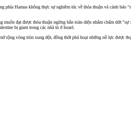
ằng phía Hamas không thực sự nghiêm túc về thỏa thuận và cảnh báo “
muốn đạt được thỏa thuận ngừng bắn toàn diện nhằm chấm dứt "sự xâ‌m
estine bị giam trong các nhà tù ở Israel.
mở rộng vòng tròn xung đột, đồng thời phá hoại những nỗ lực được thự