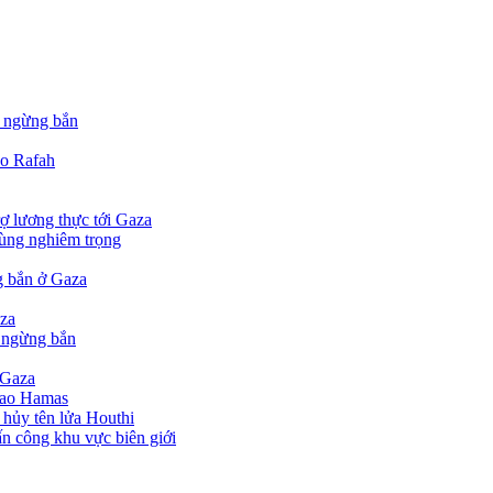
ý ngừng bắn
ào Rafah
ợ lương thực tới Gaza
cùng nghiêm trọng
ng bắn ở Gaza
aza
n ngừng bắn
 Gaza
 cao Hamas
 hủy tên lửa Houthi
tấn công khu vực biên giới