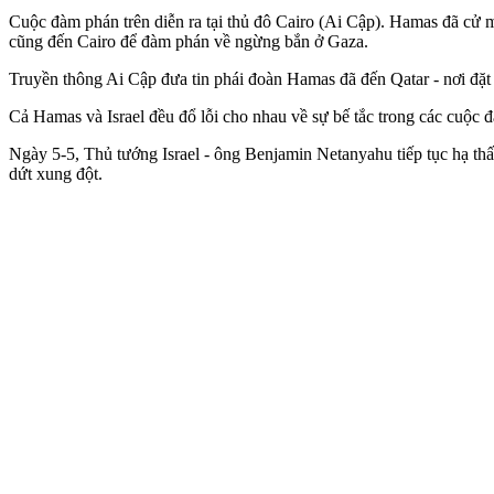
Cuộc đàm phán trên diễn ra tại thủ đô Cairo (Ai Cập). Hamas đã cử 
cũng đến Cairo để đàm phán về ngừng bắn ở Gaza.
Truyền thông Ai Cập đưa tin phái đoàn Hamas đã đến Qatar - nơi đặt 
Cả Hamas và Israel đều đổ lỗi cho nhau về sự bế tắc trong các cuộc 
Ngày 5-5, Thủ tướng Israel - ông Benjamin Netanyahu tiếp tục hạ th
dứt xung đột.