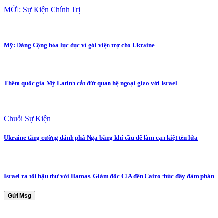
MỚI: Sự Kiện Chính Trị
Mỹ: Đảng Cộng hòa lục đục vì gói viện trợ cho Ukraine
Thêm quốc gia Mỹ Latinh cắt đứt quan hệ ngoại giao với Israel
Chuỗi Sự Kiện
Ukraine tăng cường đánh phá Nga bằng khí cầu để làm cạn kiệt tên lửa
Israel ra tối hậu thư với Hamas, Giám đốc CIA đến Cairo thúc đẩy đàm phán
Gửi Msg