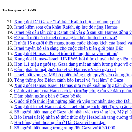
Tin liên quan:
id: 15501
Xung đột Dải Gaza: “Lò lửa” Rafah chực chờ bùng phát
Israel kiểm soát cửa khẩu Rafah, áp lực đè nặng Hamas
Israel bắt đầu tấn công Rafah chỉ vài giờ sau khi Hamas đồng 
Đề xuất mới của Israel có mang lại hòa bình cho Gaza?
Ít nhất 15 người thiệt mạng trong cuộc không kích của Israel v
Israel tuyên bố sẵn sàng cho cuộc chiến biên giới phía Bắc
Xung đột Hamas - Israel tròn 6 tháng, lối ra vẫn mịt mờ
Xung đột Hamas–Israel: UNRWA hối thúc chuyển hàng viện tr
Hơn 1,1 triệu người tại Gaza đang mất an ninh lương thực vô 
Đàm phán bí mật giữa Israel và Hamas rơi vào ngõ cụt
Israel thất vọng vì Mỹ bỏ phiếu trắng nghị quyết yêu cầu ngừ
Tổng thống Joe Biden cảnh báo Israel về “sai lầm” ở Gaza
Xung đột Hamas-Israel: Hamas đưa ra đề xuất ngừng bắn ở G
Cánh vũ trang của Hamas có lập trường cứng rắn về đàm phá
Đàm phán ngừng bắn ở Gaza bế tắc
Quốc tế hối thúc lệnh ngừng bắn và viện trợ nhân đạo cho Dải
Xung đột Israel-Hamas 4-3: Israel không kích giết đặc vụ cấp
Số người thiệt mạng ở Gaza khi nhận viện trợ tăng lên, Mỹ phá
Báo Israel tiết lộ nhân tố thúc thúc đẩy Hezbollah tăng cường 
Hãi hùng cảnh hoang tàn ở Dải Gaza vì bom đạn
Số người thiệt mạng trong xung đột Gaza vượt 30.000