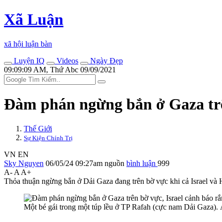
Xã Luận
xã hội luận bàn
Luyện IQ
Videos
Ngày Đẹp
09:09:09 AM, Thứ Abc 09/09/2021
Đàm phán ngừng bắn ở Gaza trê
Thế Giới
Sự Kiện Chính Trị
VN
EN
Sky Nguyen
06/05/24 09:27am
nguồn
bình luận
999
A-
A
A+
Thỏa thuận ngừng bắn ở Dải Gaza đang trên bờ vực khi cả Israel và 
Một bé gái trong một túp lều ở TP Rafah (cực nam Dải Gaza