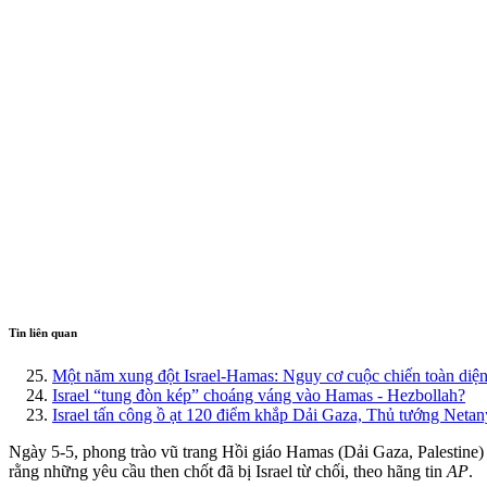
Tin liên quan
Một năm xung đột Israel-Hamas: Nguy cơ cuộc chiến toàn diệ
Israel “tung đòn kép” choáng váng vào Hamas - Hezbollah?
Israel tấn công ồ ạt 120 điểm khắp Dải Gaza, Thủ tướng Neta
Ngày 5-5, phong trào vũ trang Hồi giáo Hamas (Dải Gaza, Palestine)
rằng những yêu cầu then chốt đã bị Israel từ chối, theo hãng tin
AP
.