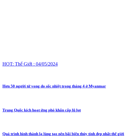
HOT: Thế Giới : 04/05/2024
Hơn 50 người tử vong do sốc nhiệt trong tháng 4 ở Myanmar
Trung Quốc kích hoạt ứng phó khẩn cấp lũ lụt
Quá trình hình thành lạ lùng tạo nên bãi biển thủy tinh đẹp nhất thế giới