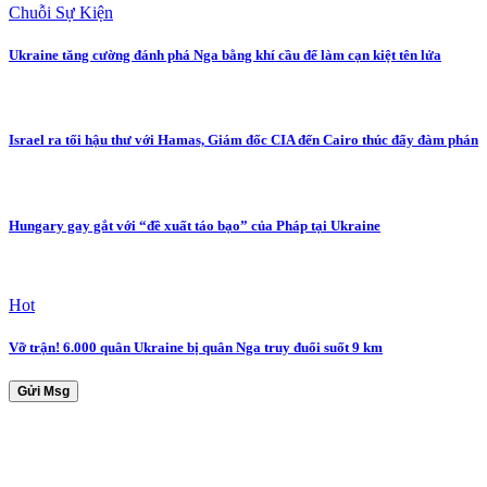
Chuỗi Sự Kiện
Ukraine tăng cường đánh phá Nga bằng khí cầu để làm cạn kiệt tên lửa
Israel ra tối hậu thư với Hamas, Giám đốc CIA đến Cairo thúc đẩy đàm phán
Hungary gay gắt với “đề xuất táo bạo” của Pháp tại Ukraine
Hot
Vỡ trận! 6.000 quân Ukraine bị quân Nga truy đuổi suốt 9 km
Gửi Msg