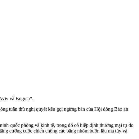
 Aviv và Bogota”.
hông tuân thủ nghị quyết kêu gọi ngừng bắn của Hội đồng Bảo an
n ninh-quốc phòng và kinh tế, trong đó có hiệp định thương mại tự do
ăng cường cuộc chiến chống các băng nhóm buôn lậu m‌a tú‌y và