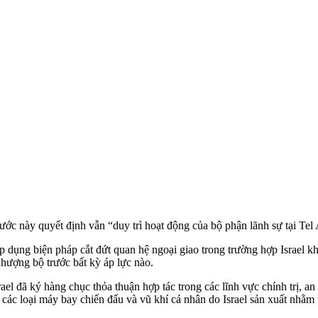
ớc này quyết định vẫn “duy trì hoạt động của bộ phận lãnh sự tại Tel
 dụng biện pháp cắt đứt quan hệ ngoại giao trong trường hợp Israel k
hượng bộ trước bất kỳ áp lực nào.
ael đã ký hàng chục thỏa thuận hợp tác trong các lĩnh vực chính trị, a
 loại máy bay chiến đấu và vũ khí cá nhân do Israel sản xuất nhằm t