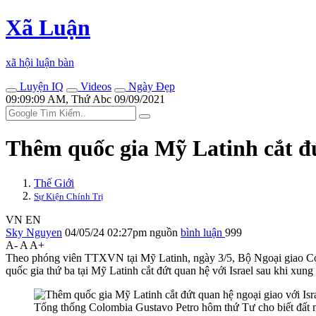
Xã Luận
xã hội luận bàn
Luyện IQ
Videos
Ngày Đẹp
09:09:09 AM, Thứ Abc 09/09/2021
Thêm quốc gia Mỹ Latinh cắt đứt
Thế Giới
Sự Kiện Chính Trị
VN
EN
Sky Nguyen
04/05/24 02:27pm
nguồn
bình luận
999
A-
A
A+
Theo phóng viên TTXVN tại Mỹ Latinh, ngày 3/5, Bộ Ngoại giao Colom
quốc gia thứ ba tại Mỹ Latinh cắt đứt quan hệ với Israel sau khi xung
Tổng thống Colombia Gustavo Petro hôm thứ Tư cho biết đất nư