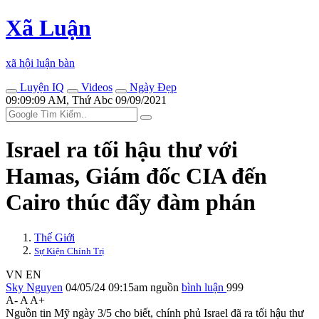
Xã Luận
xã hội luận bàn
Luyện IQ
Videos
Ngày Đẹp
09:09:09 AM, Thứ Abc 09/09/2021
Israel ra tối hậu thư với
Hamas, Giám đốc CIA đến
Cairo thúc đẩy đàm phán
Thế Giới
Sự Kiện Chính Trị
VN
EN
Sky Nguyen
04/05/24 09:15am
nguồn
bình luận
999
A-
A
A+
Nguồn tin Mỹ ngày 3/5 cho biết, chính phủ Israel đã ra tối hậu thư