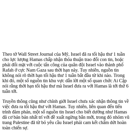
Theo tờ Wall Street Journal của Mỹ, Israel đã ra tối hậu thư 1 tuần
cho lực lượng Hamas chấp nhận thỏa thuận trao đổi con tin, hoặc
phải đối mặt với cuộc tấn công của quân đội Israel vào thành phố
Rafah ở cực Nam Gaza sau thời hạn này. Tuy nhiên, nguồn tin
không nói rõ thời hạn tối hậu thư 1 tuần bắt đầu từ khi nào. Trong
khi đó, một số nguồn tin khu vực dẫn lời một số quan chức Ai Cập
nói rằng thời hạn tối hậu thư mà Israel đưa ra với Hamas là tới thứ 6
tuần tới.
Truyền thông cũng như chính giới Israel chưa xác nhận thông tin về
việc đưa ra tối hậu thư với Hamas. Tuy nhiên, liên quan đến tiến
trình đàm phán, một số nguồn tin Israel cho biết dường như Hamas
đã cơ bản bản nhất trí với đề xuất ngừng bắn mới, trong đó nhóm vũ
trang Palestine đã từ bỏ yêu cầu Israel phải cam kết chấm dứt hoàn
toàn chiến sự.