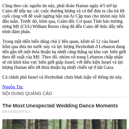
Cũng theo các nguồn tin này, phái đoàn Hamas ngày 4/5 trở lại
Cairo để tiếp tục các cuộc thương lượng và có thể đưa ra câu trả lời
cuối cùng với đề xuất ngừng bắn mà Ai Cập trao cho nhóm này hồi
đầu tuần. Trước đó, hôm qua, Giám đốc Cơ quan Tình báo trương
ương Mỹ (CIA) William Burns cũng đã đến Cairo để thúc đẩy tiến
trình đàm phán.
Trong một diễn biến đáng chú ý liên quan, kênh số 12 của Israel
hôm qua đưa tin nước này và lực lượng Hezbollah ở Lebanon đang
tiến gần tới một thỏa thuận hạ nhiệt căng thẳng tại khu vực biên giới
theo đề xuất của Mỹ. Theo đó, nhóm vũ trang Lebanon chấp nhận
sẽ rút khỏi khu vực biên giới giáp Israel, với điều kiện Israel và lực
lượng Hamas tiến tới thỏa thuận hạ nhiệt chiến sự ở dải Gaza.
Cả chính phủ Israel và Hezbollah chưa bình luận về thông tin này.
Nguồn Tin: