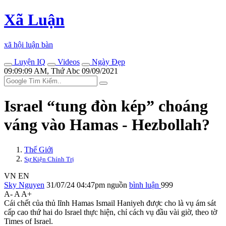
Xã Luận
xã hội luận bàn
Luyện IQ
Videos
Ngày Đẹp
09:09:09 AM, Thứ Abc 09/09/2021
Israel “tung đòn kép” choáng
váng vào Hamas - Hezbollah?
Thế Giới
Sự Kiện Chính Trị
VN
EN
Sky Nguyen
31/07/24 04:47pm
nguồn
bình luận
999
A-
A
A+
Cái chết của thủ lĩnh Hamas Ismail Haniyeh được cho là vụ ám sát
cấp cao thứ hai do Israel thực hiện, chỉ cách vụ đầu vài giờ, theo tờ
Times of Israel.