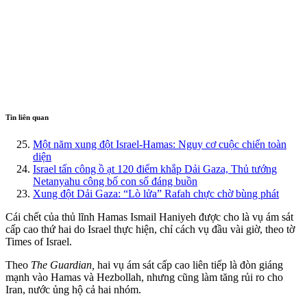
Tin liên quan
Một năm xung đột Israel-Hamas: Nguy cơ cuộc chiến toàn
diện
Israel tấn công ồ ạt 120 điểm khắp Dải Gaza, Thủ tướng
Netanyahu công bố con số đáng buồn
Xung đột Dải Gaza: “Lò lửa” Rafah chực chờ bùng phát
Cái chết của thủ lĩnh Hamas Ismail Haniyeh được cho là vụ ám sát
cấp cao thứ hai do Israel thực hiện, chỉ cách vụ đầu vài giờ, theo tờ
Times of Israel.
Theo
The Guardian,
hai vụ ám sát cấp cao liên tiếp là đòn giáng
mạnh vào Hamas và Hezbollah, nhưng cũng làm tăng rủi ro cho
Iran, nước ủng hộ cả hai nhóm.