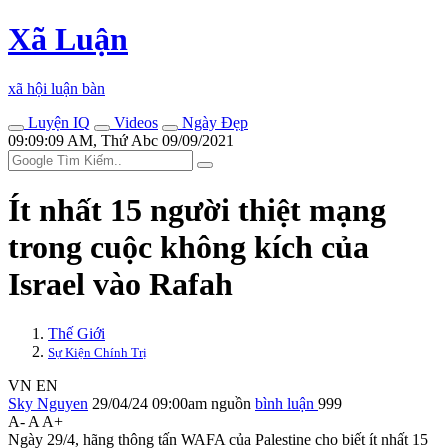
Xã Luận
xã hội luận bàn
Luyện IQ
Videos
Ngày Đẹp
09:09:09 AM, Thứ Abc 09/09/2021
Ít nhất 15 người thiệt mạng
trong cuộc không kích của
Israel vào Rafah
Thế Giới
Sự Kiện Chính Trị
VN
EN
Sky Nguyen
29/04/24 09:00am
nguồn
bình luận
999
A-
A
A+
Ngày 29/4, hãng thông tấn WAFA của Palestine cho biết ít nhất 15