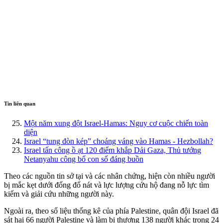
Tin liên quan
Một năm xung đột Israel-Hamas: Nguy cơ cuộc chiến toàn
diện
Israel “tung đòn kép” choáng váng vào Hamas - Hezbollah?
Israel tấn công ồ ạt 120 điểm khắp Dải Gaza, Thủ tướng
Netanyahu công bố con số đáng buồn
Theo các nguồn tin sở tại và các nhân chứng, hiện còn nhiều người
bị mắc kẹt dưới đống đổ nát và lực lượng cứu hộ đang nỗ lực tìm
kiếm và giải cứu những người này.
Ngoài ra, theo số liệu thống kê của phía Palestine, quân đội Israel đã
sát hại 66 người Palestine và làm bị thương 138 người khác trong 24