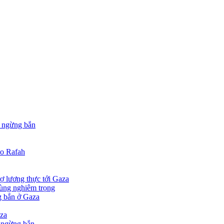
ý ngừng bắn
ào Rafah
ợ lương thực tới Gaza
cùng nghiêm trọng
ng bắn ở Gaza
aza
n ngừng bắn