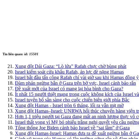
Tin liên quan:
id: 15501
Xung đột Dải Gaza: “Lò lửa” Rafah chực chờ bùng phát
Israel kiểm soát cửa khẩu Rafah, áp lực đè nặng Hamas
Israel bắt đầu tấn công Rafah chỉ vài giờ sau khi Hamas đồng 
Đàm phán ngừng bắn ở Gaza trên bờ vực, Israel cảnh báo rắn
Đề xuất mới của Israel có mang lại hòa bình cho Gaza?
Ít nhất 15 người thiệt mạng trong cuộc không kích của Israel v
Israel tuyên bố sẵn sàng cho cuộc chiến biên giới phía Bắc
Xung đột Hamas - Israel tròn 6 tháng, lối ra vẫn mịt mờ
Xung đột Hamas–Israel: UNRWA hối thúc chuyển hàng viện tr
Hơn 1,1 triệu người tại Gaza đang mất an ninh lương thực vô 
Israel thất vọng vì Mỹ bỏ phiếu trắng nghị quyết yêu cầu ngừ
Tổng thống Joe Biden cảnh báo Israel về “sai lầm” ở Gaza
Xung đột Hamas-Israel: Hamas đưa ra đề xuất ngừng bắn ở G
Cánh vũ trang của Hamas có lập trường cứng rắn về đàm phá