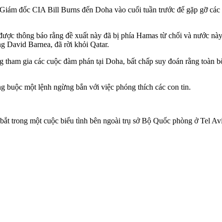
 Giám đốc CIA Bill Burns đến Doha vào cuối tuần trước để gặp gỡ các 
ã được thông báo rằng đề xuất này đã bị phía Hamas từ chối và nước nà
g David Barnea, đã rời khỏi Qatar.
 tham gia các cuộc đàm phán tại Doha, bất chấp suy đoán rằng toàn bộ 
àng buộc một lệnh ngừng bắn với việc phóng thích các con tin.
 bắt trong một cuộc biểu tình bên ngoài trụ sở Bộ Quốc phòng ở Tel Avi