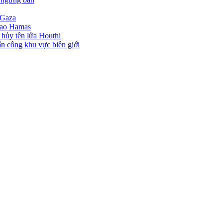
 Gaza
 cao Hamas
 hủy tên lửa Houthi
tấn công khu vực biên giới