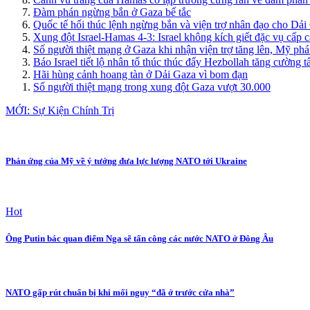
Đàm phán ngừng bắn ở Gaza bế tắc
Quốc tế hối thúc lệnh ngừng bắn và viện trợ nhân đạo cho Dải
Xung đột Israel-Hamas 4-3: Israel không kích giết đặc vụ cấp
Số người thiệt mạng ở Gaza khi nhận viện trợ tăng lên, Mỹ phá
Báo Israel tiết lộ nhân tố thúc thúc đẩy Hezbollah tăng cường 
Hãi hùng cảnh hoang tàn ở Dải Gaza vì bom đạn
Số người thiệt mạng trong xung đột Gaza vượt 30.000
MỚI: Sự Kiện Chính Trị
Phản ứng của Mỹ về ý tưởng đưa lực lượng NATO tới Ukraine
Hot
Ông Putin bác quan điểm Nga sẽ tấn công các nước NATO ở Đông Âu
NATO gấp rút chuẩn bị khi mối nguy “đã ở trước cửa nhà”