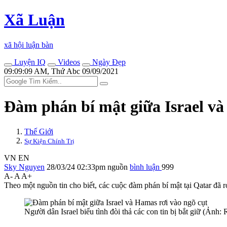
Xã Luận
xã hội luận bàn
Luyện IQ
Videos
Ngày Đẹp
09:09:09 AM, Thứ Abc 09/09/2021
Đàm phán bí mật giữa Israel và
Thế Giới
Sự Kiện Chính Trị
VN
EN
Sky Nguyen
28/03/24 02:33pm
nguồn
bình luận
999
A-
A
A+
Theo một nguồn tin cho biết, các cuộc đàm phán bí mật tại Qatar đã r
Người dân Israel biểu tình đòi thả các con tin bị bắt giữ (Ảnh: 