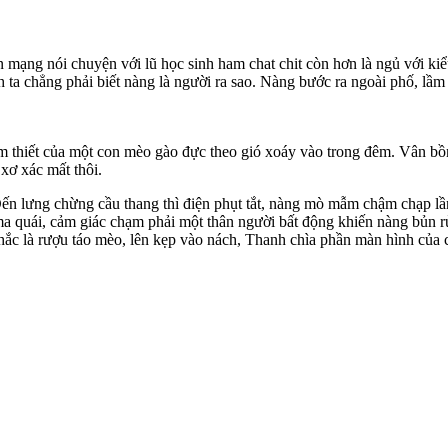
rên mạng nói chuyện với lũ học sinh ham chat chit còn hơn là ngủ với 
a chẳng phải biết nàng là người ra sao. Nàng bước ra ngoài phố, lầm l
thảm thiết của một con mèo gào đực theo gió xoáy vào trong đêm. Vân
 xơ xác mất thôi.
ến lưng chừng cầu thang thì điện phụt tắt, nàng mò mẫm chậm chạp lần 
u ma quái, cảm giác chạm phải một thân người bất động khiến nàng bủn
ắc là rượu táo mèo, lên kẹp vào nách, Thanh chìa phần màn hình của c