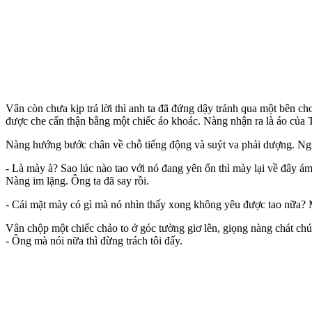
Vân còn chưa kịp trả lời thì anh ta đã đứng dậy tránh qua một bên c
được che cẩn thận bằng một chiếc áo khoác. Nàng nhận ra là áo của Th
Nàng hướng bước chân về chỗ tiếng động và suýt va phải dượng. Người 
- Là mày à? Sao lúc nào tao với nó đang yên ổn thì mày lại về đây 
Nàng im lặng. Ông ta đã say rồi.
- Cái mặt mày có gì mà nó nhìn thấy xong không yêu được tao nữa? 
Vân chộp một chiếc chảo to ở góc tường giơ lên, giọng nàng chát chú
- Ông mà nói nữa thì đừng trách tôi đấy.