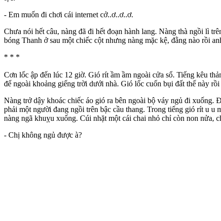
- Em muốn đi chơi cái internet cở..ơ..ơ..ơ.
Chưa nói hết câu, nàng đã đi hết đoạn hành lang. Nàng thà ngồi lì t
bóng Thanh ở sau một chiếc cột nhưng nàng mặc kệ, đằng nào rồi anh t
* * *
Cơn lốc ập đến lúc 12 giờ. Gió rít ầm ầm ngoài cửa sổ. Tiếng kêu 
để ngoài khoảng giếng trời dưới nhà. Gió lốc cuốn bụi đất thế này rồi
Nàng trở dậy khoác chiếc áo gió ra bên ngoài bộ váy ngủ đi xuống. Đ
phải một người đang ngồi trên bậc cầu thang. Trong tiếng gió rít u 
nàng ngã khuỵu xuống. Cúi nhặt một cái chai nhỏ chỉ còn non nửa, ch
- Chị không ngủ được à?