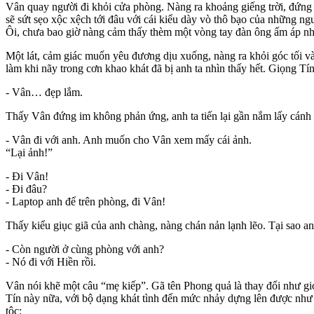
Vân quay người đi khỏi cửa phòng. Nàng ra khoảng giếng trời, đứng tựa
sẽ sứt sẹo xộc xệch tới đâu với cái kiểu dày vò thô bạo của những n
Ôi, chưa bao giờ nàng cảm thấy thèm một vòng tay đàn ông ấm áp nh
Một lát, cảm giác muốn yêu đương dịu xuống, nàng ra khỏi góc tối 
làm khi nãy trong cơn khao khát đã bị anh ta nhìn thấy hết. Giọng Tín 
- Vân… đẹp lắm.
Thấy Vân đứng im không phản ứng, anh ta tiến lại gần nắm lấy cánh 
- Vân đi với anh. Anh muốn cho Vân xem mấy cái ảnh.
“Lại ảnh!”
- Đi Vân!
- Đi đâu?
- Laptop anh để trên phòng, đi Vân!
Thấy kiểu giục giã của anh chàng, nàng chán nản lạnh lẽo. Tại sao a
- Còn người ở cùng phòng với anh?
- Nó đi với Hiền rồi.
Vân nói khẽ một câu “mẹ kiếp”. Gã tên Phong quả là thay đổi như gió
Tín này nữa, với bộ dạng khát tình đến mức nhảy dựng lên được như t
tộc: