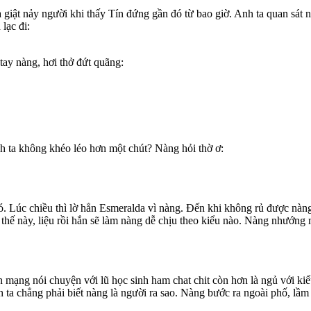
và giật nảy người khi thấy Tín đứng gần đó từ bao giờ. Anh ta quan s
lạc đi:
tay nàng, hơi thở đứt quãng:
nh ta không khéo léo hơn một chút? Nàng hỏi thờ ơ:
. Lúc chiều thì lờ hẳn Esmeralda vì nàng. Đến khi không rủ được nàng,
hế này, liệu rồi hắn sẽ làm nàng dễ chịu theo kiểu nào. Nàng nhướng 
rên mạng nói chuyện với lũ học sinh ham chat chit còn hơn là ngủ với 
a chẳng phải biết nàng là người ra sao. Nàng bước ra ngoài phố, lầm l