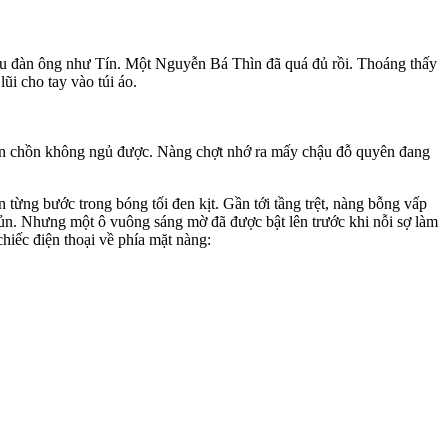
kiểu đàn ông như Tín. Một Nguyễn Bá Thìn đã quá đủ rồi. Thoáng thấy
ũi cho tay vào túi áo.
 bồn chồn không ngủ được. Nàng chợt nhớ ra mấy chậu đỗ quyên đang
từng bước trong bóng tối đen kịt. Gần tới tầng trệt, nàng bỗng vấp
 rủn. Nhưng một ô vuông sáng mờ đã được bật lên trước khi nỗi sợ làm
hiếc điện thoại về phía mặt nàng: