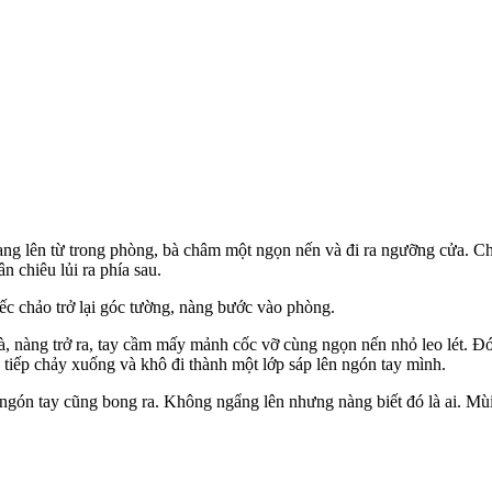
ng lên từ trong phòng, bà châm một ngọn nến và đi ra ngưỡng cửa. Chiế
 chiêu lủi ra phía sau.
ếc chảo trở lại góc tường, nàng bước vào phòng.
à, nàng trở ra, tay cầm mấy mảnh cốc vỡ cùng ngọn nến nhỏ leo lét. Đó
tiếp chảy xuống và khô đi thành một lớp sáp lên ngón tay mình.
 ngón tay cũng bong ra. Không ngẩng lên nhưng nàng biết đó là ai. Mù