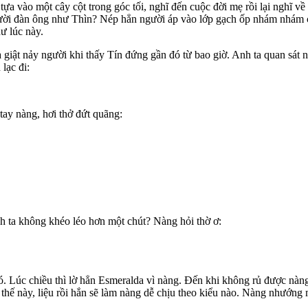
 vào một cây cột trong góc tối, nghĩ đến cuộc đời mẹ rồi lại nghĩ về t
gười đàn ông như Thìn? Nép hẳn người áp vào lớp gạch ốp nhám nhám củ
ư lúc này.
và giật nảy người khi thấy Tín đứng gần đó từ bao giờ. Anh ta quan s
lạc đi:
tay nàng, hơi thở đứt quãng:
nh ta không khéo léo hơn một chút? Nàng hỏi thờ ơ:
. Lúc chiều thì lờ hẳn Esmeralda vì nàng. Đến khi không rủ được nàng,
hế này, liệu rồi hắn sẽ làm nàng dễ chịu theo kiểu nào. Nàng nhướng 