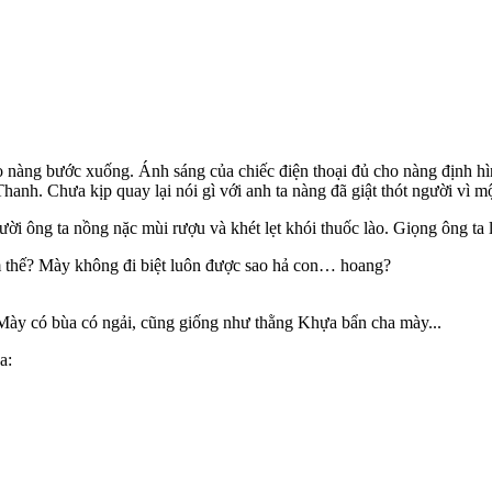
ho nàng bước xuống. Ánh sáng của chiếc điện thoại đủ cho nàng định h
anh. Chưa kịp quay lại nói gì với anh ta nàng đã giật thót người vì mộ
ông ta nồng nặc mùi rượu và khét lẹt khói thu‌ốc là‌o. Giọng ông ta lè
ám thế? Mày không đi biệt luôn được sao hả con… hoang?
Mày có bùa có ngải, cũng giống như thằng Khựa bẩn cha mày...
a: