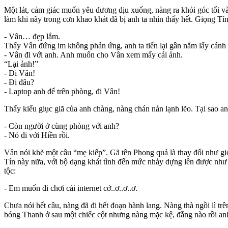
Một lát, cảm giác muốn yêu đương dịu xuống, nàng ra khỏi góc tối 
làm khi nãy trong cơn khao khát đã bị anh ta nhìn thấy hết. Giọng Tín 
- Vân… đẹp lắm.
Thấy Vân đứng im không phản ứng, anh ta tiến lại gần nắm lấy cánh 
- Vân đi với anh. Anh muốn cho Vân xem mấy cái ảnh.
“Lại ảnh!”
- Đi Vân!
- Đi đâu?
- Laptop anh để trên phòng, đi Vân!
Thấy kiểu giục giã của anh chàng, nàng chán nản lạnh lẽo. Tại sao a
- Còn người ở cùng phòng với anh?
- Nó đi với Hiền rồi.
Vân nói khẽ một câu “mẹ kiếp”. Gã tên Phong quả là thay đổi như gió
Tín này nữa, với bộ dạng khát tình đến mức nhảy dựng lên được như t
tộc:
- Em muốn đi chơi cái internet cở..ơ..ơ..ơ.
Chưa nói hết câu, nàng đã đi hết đoạn hành lang. Nàng thà ngồi lì t
bóng Thanh ở sau một chiếc cột nhưng nàng mặc kệ, đằng nào rồi anh t