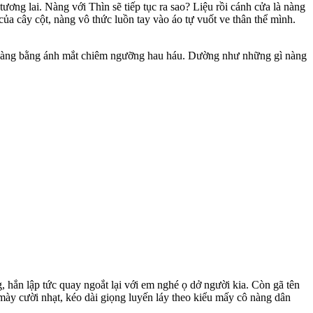
ương lai. Nàng với Thìn sẽ tiếp tục ra sao? Liệu rồi cánh cửa là nàng
a cây cột, nàng vô thức luồn tay vào áo tự vuốt ve thân thể mình.
át nàng bằng ánh mắt chiêm ngưỡng hau háu. Dường như những gì nàng
 hắn lập tức quay ngoắt lại với em nghé ọ dở người kia. Còn gã tên
mày cười nhạt, kéo dài giọng luyến láy theo kiểu mấy cô nàng dân