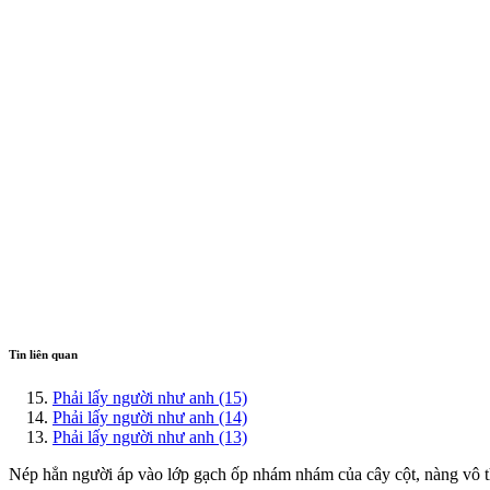
Tin liên quan
Phải lấy người như anh (15)
Phải lấy người như anh (14)
Phải lấy người như anh (13)
Nép hẳn người áp vào lớp gạch ốp nhám nhám của cây cột, nàng vô th