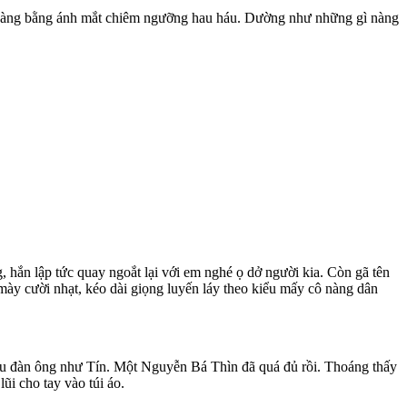
át nàng bằng ánh mắt chiêm ngưỡng hau háu. Dường như những gì nàng
 hắn lập tức quay ngoắt lại với em nghé ọ dở người kia. Còn gã tên
mày cười nhạt, kéo dài giọng luyến láy theo kiểu mấy cô nàng dân
kiểu đàn ông như Tín. Một Nguyễn Bá Thìn đã quá đủ rồi. Thoáng thấy
ũi cho tay vào túi áo.