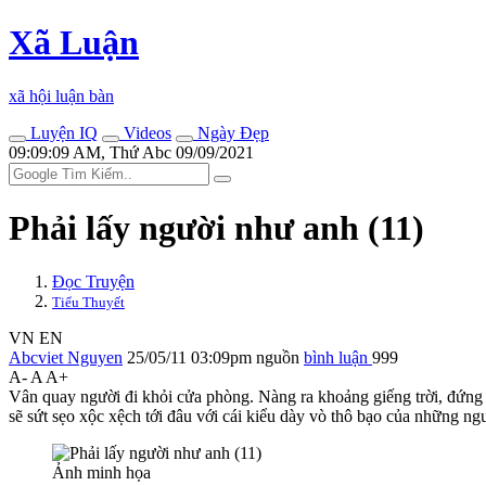
Xã Luận
xã hội luận bàn
Luyện IQ
Videos
Ngày Đẹp
09:09:09 AM, Thứ Abc 09/09/2021
Phải lấy người như anh (11)
Đọc Truyện
Tiểu Thuyết
VN
EN
Abcviet Nguyen
25/05/11 03:09pm
nguồn
bình luận
999
A-
A
A+
Vân quay người đi khỏi cửa phòng. Nàng ra khoảng giếng trời, đứng tựa
sẽ sứt sẹo xộc xệch tới đâu với cái kiểu dày vò thô bạo của những n
Ảnh minh họa