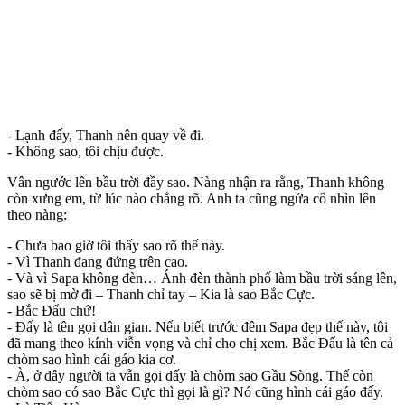
- Lạnh đấy, Thanh nên quay về đi.
- Không sao, tôi chịu được.
Vân ngước lên bầu trời đầy sao. Nàng nhận ra rằng, Thanh không
còn xưng em, từ lúc nào chẳng rõ. Anh ta cũng ngửa cổ nhìn lên
theo nàng:
- Chưa bao giờ tôi thấy sao rõ thế này.
- Vì Thanh đang đứng trên cao.
- Và vì Sapa không đèn… Ánh đèn thành phố làm bầu trời sáng lên,
sao sẽ bị mờ đi – Thanh chỉ tay – Kia là sao Bắc Cực.
- Bắc Đẩu chứ!
- Đấy là tên gọi dân gian. Nếu biết trước đêm Sapa đẹp thế này, tôi
đã mang theo kính viễn vọng và chỉ cho chị xem. Bắc Đẩu là tên cả
chòm sao hình cái gáo kia cơ.
- À, ở đây người ta vẫn gọi đấy là chòm sao Gầu Sòng. Thế còn
chòm sao có sao Bắc Cực thì gọi là gì? Nó cũng hình cái gáo đấy.