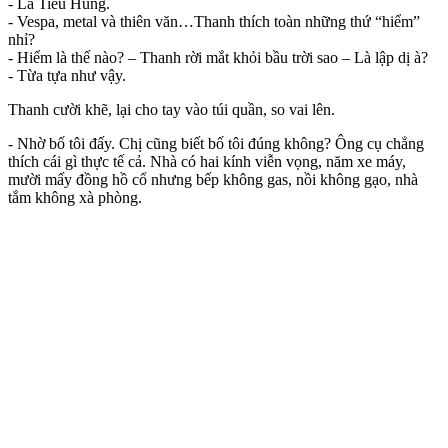
- Là Tiểu Hùng.
- Vespa, metal và thiên văn…Thanh thích toàn những thứ “hiểm”
nhỉ?
- Hiểm là thế nào? – Thanh rời mắt khỏi bầu trời sao – Là lập dị à?
- Từa tựa như vậy.
Thanh cười khẽ, lại cho tay vào túi quần, so vai lên.
- Nhờ bố tôi đấy. Chị cũng biết bố tôi đúng không? Ông cụ chẳng
thích cái gì thực tế cả. Nhà có hai kính viễn vọng, năm xe máy,
mười mấy đồng hồ cổ nhưng bếp không gas, nồi không gạo, nhà
tắm không xà phòng.