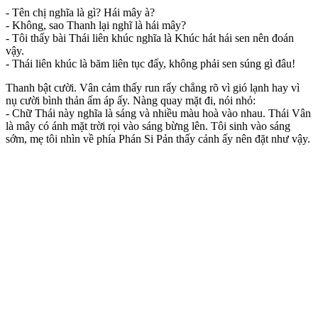
- Tên chị nghĩa là gì? Hái mây à?
- Không, sao Thanh lại nghĩ là hái mây?
- Tôi thấy bài Thái liên khúc nghĩa là Khúc hát hái sen nên đoán
vậy.
- Thái liên khúc là băm liên tục đấy, không phải sen súng gì đâu!
Thanh bật cười. Vân cảm thấy run rẩy chẳng rõ vì gió lạnh hay vì
nụ cười bình thản ấm áp ấy. Nàng quay mặt đi, nói nhỏ:
- Chữ Thái này nghĩa là sáng và nhiều màu hoà vào nhau. Thái Vân
là mây có ánh mặt trời rọi vào sáng bừng lên. Tôi sinh vào sáng
sớm, mẹ tôi nhìn về phía Phán Si Pản thấy cảnh ấy nên đặt như vậy.