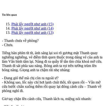
Tin liên quan
Phải lấy người như anh (15)
Phải lấy người như anh (14)
Phải lấy người như anh (13)
- Thanh chưa về phòng?
- Chưa.
Tiếng bàn phím tít tít, ánh sáng lại soi rõ gương mặt Thanh quay
nghiêng nghiêng, vẻ điềm tĩnh quen thuộc trong dáng vẻ của anh ta
làm Vân bình tâm lại. Nàng đi ra quầy lễ tân tìm chìa khoá mở cửa.
Thanh đi sát phía sau nàng. Bóng anh ta rọi trên tường trùm lên
bóng nàng. Giọng anh ta chậm rãi nhẹ nhàng:
- Đang gió thế mà chị còn ra ngoài ư?
- Không sao, lốc này chỉ hơi lạnh chút thôi, tôi quen rồi – Vân mở
cửa bước chân xuống thềm rồi quay lại đóng cánh cửa – Thanh về
phòng nghỉ đi.
Giơ tay chặn lên cánh cửa, Thanh lách ra, miệng nói nhanh: