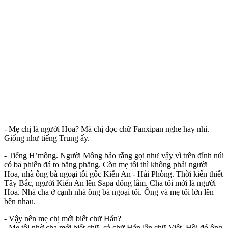
- Mẹ chị là người Hoa? Mà chị đọc chữ Fanxipan nghe hay nhỉ.
Giống như tiếng Trung ấy.
- Tiếng H’mông. Người Mông bảo rằng gọi như vậy vì trên đỉnh núi
có ba phiến đá to bằng phẳng. Còn mẹ tôi thì không phải người
Hoa, nhà ông bà ngoại tôi gốc Kiến An - Hải Phòng. Thời kiến thiết
Tây Bắc, người Kiến An lên Sapa đông lắm. Cha tôi mới là người
Hoa. Nhà cha ở cạnh nhà ông bà ngoại tôi. Ông và mẹ tôi lớn lên
bên nhau.
- Vậy nên mẹ chị mới biết chữ Hán?
- Mẹ tôi nhờ cha mới biết chữ, cả chữ Hán lẫn chữ Việt. Hồi đó ông