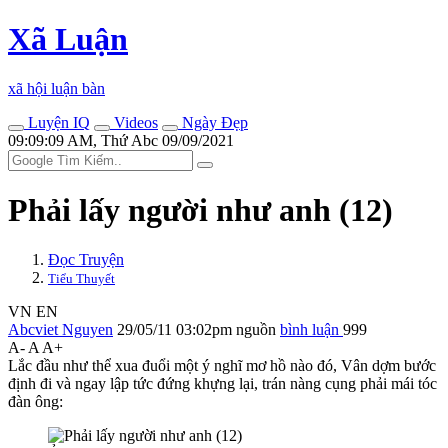
Xã Luận
xã hội luận bàn
Luyện IQ
Videos
Ngày Đẹp
09:09:09 AM, Thứ Abc 09/09/2021
Phải lấy người như anh (12)
Đọc Truyện
Tiểu Thuyết
VN
EN
Abcviet Nguyen
29/05/11 03:02pm
nguồn
bình luận
999
A-
A
A+
Lắc đầu như thể xua đuổi một ý nghĩ mơ hồ nào đó, Vân dợm bước
định đi và ngay lập tức đứng khựng lại, trán nàng cụng phải mái tóc
đàn ông: