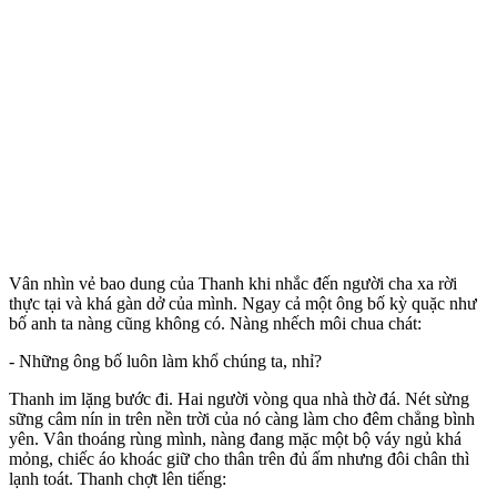
Vân nhìn vẻ bao dung của Thanh khi nhắc đến người cha xa rời
thực tại và khá gàn dở của mình. Ngay cả một ông bố kỳ quặc như
bố anh ta nàng cũng không có. Nàng nhếch môi chua chát:
- Những ông bố luôn làm khổ chúng ta, nhỉ?
Thanh im lặng bước đi. Hai người vòng qua nhà thờ đá. Nét sừng
sững câm nín in trên nền trời của nó càng làm cho đêm chẳng bình
yên. Vân thoáng rùng mình, nàng đang mặc một bộ váy ngủ khá
mỏng, chiếc áo khoác giữ cho thân trên đủ ấm nhưng đôi chân thì
lạnh toát. Thanh chợt lên tiếng: