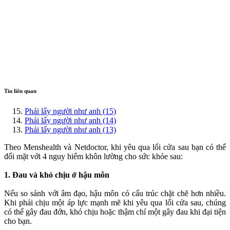
Tin liên quan
Phải lấy người như anh (15)
Phải lấy người như anh (14)
Phải lấy người như anh (13)
Theo Menshealth và Netdoctor, khi yêu qua lối cửa sau bạn có thể
đối mặt với 4 nguy hiểm khôn lường cho sức khỏe sau:
1. Đau và khó chịu ở hậu môn
Nếu so sánh với â‌ּm đạ‌ּo, hậu môn có cấu trúc chặt chẽ hơn nhiều.
Khi phải chịu một áp lực mạnh mẽ khi yêu qua lối cửa sau, chúng
có thể gây đau đớn, khó chịu hoặc thậm chí một gây đau khi đại tiện
cho bạn.