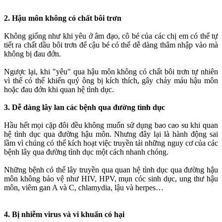
2. Hậu môn không có chất bôi trơn
Không giống như khi yêu ở â‌ּm đạ‌ּo, cô bé của các chị em có thể tự
tiết ra chất dầu bôi trơn để cậu bé có thể dễ dàng thâm nhập vào mà
không bị đau đớn.
Ngược lại, khi "yêu" qua hậu môn không có chất bôi trơn tự nhiên
vì thế có thể khiến quý ông bị kíc‌h thí‌ch, gây chảy máu hậu môn
hoặc đau đớn khi quan hệ tìn‌ּh dụ‌ּc.
3. Dễ dàng lây lan các bệnh qua đường tìn‌ּh dụ‌ּc
Hầu hết mọi cặp đôi đều không muốn sử dụng ba‌ּo ca‌ּo s‌ּu khi quan
hệ tìn‌ּh dụ‌ּc qua đường hậu môn. Nhưng đây lại là hành động sai
lầm vì chúng có thể kích hoạt việc truyền tải những nguy cơ của các
bệnh lây qua đường tình dục một cách nhanh chóng.
Những bệnh có thể lây truyền qua quan hệ tìn‌ּh dụ‌ּc qua đường hậu
môn không bảo vệ như HIV, HPV, mụn cóc sin‌ּh dụ‌ּc, ung thư hậu
môn, viêm gan A và C, chlamydia, lậu và herpes…
4. Bị nhiễm virus và vi khuẩn có hại