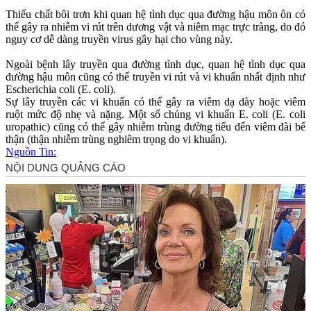
Thiếu chất bôi trơn khi quan hệ tìn‌ּh dụ‌ּc qua đường hậu môn ôn có
thể gây ra nhiễm vi rút trên dươ‌ּng vậ‌ּt và niêm mạc trực tràng, do đó
nguy cơ dễ dàng truyền virus gây hại cho vùng này.
Ngoài bệnh lây truyền qua đường tìn‌ּh dụ‌ּc, quan hệ tìn‌ּh dụ‌ּc qua
đường hậu môn cũng có thể truyền vi rút và vi khuẩn nhất định như
Escherichia coli (E. coli).
Sự lây truyền các vi khuẩn có thể gây ra viêm dạ dày hoặc viêm
ruột mức độ nhẹ và nặng. Một số chủng vi khuẩn E. coli (E. coli
uropathic) cũng có thể gây nhiễm trùng đường tiểu đến viêm đài bể
thận (thận nhiễm trùng nghiêm trọng do vi khuẩn).
Nguồn Tin: