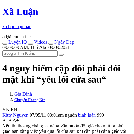
Xã Luận
xã hội luận bàn
ad@ contact us
Luyện IQ
Videos
Ngày Đẹp
09:09:09 AM, Thứ Abc 09/09/2021
4 nguy hiểm cặp đôi phải đối
mặt khi “yêu lối cửa sau“
Gia Đình
Chuyện Phòng Kín
VN
EN
Kitty Nguyen
07/05/11 03:01am
nguồn
bình luận
999
A-
A
A+
Nếu thi thoảng chàng và nàng vẫn muốn đổi gió cho những phút
giao ban bằng việc yêu qua lối cửa sau khi cần phải cảnh giác với