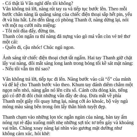
- Có thật là Vân nghĩ đến tôi không?
Vân không trả lời, nàng rút tay ra và tiếp tục bước lên. Theo mỗi
bước chân nàng là quầng sáng của chiếc điện thoại sắp hết pin, yếu
ớt và hiu hắt. Lên đến tầng có phòng Thanh ở, nàng dừng lại, nói
với một nụ cười nửa miệng:
- Tôi nói đùa đấy, đừng tin.
Thanh còn ngẩn ra thì nàng đã nựng vào gò má vẫn còn vẻ trẻ thơ
một cái:
- Quên đi, cậu nhóc! Chúc ngủ ngon.
Ánh sáng từ chiếc điện thoại chợt tắt ngấm. Hai tay Thanh giữ chặt
lấy vai nàng, đôi mắt sáng long lanh trong bóng tối kề sát mặt nàng:
- Nếu tôi vẫn tin thì sao?
Vân không trả lời, tiếp tục đi lên. Nàng bước vào cái “ổ” của mình
và để kệ cho Thanh bước vào theo. Khum tay đánh diêm châm một
ngọn nến nhỏ, nàng gắn nó lên cửa sổ. Cánh cửa đóng kín, tiếng
gió có đỡ đi đôi chút những vẫn đầy đe doạ. Đưa mắt về phía
Thanh một giây rồi quay lưng lại, nàng cởi áo khoác, bộ váy ngủ
mỏng màu sáng bên trong ôm lấy thâ‌n hìn‌h tuyệt đẹp.
Thanh chạm vào những lọn tóc ngắn ngủn của nàng, bàn tay ấm
nóng rụt rè đậu xuống miết nhẹ những sợi tóc tơ trên gáy và khoảng
vai trần. Chàng xoay nàng lại nhìn vào gương mặt dường như
không cảm xúc, hỏi khẽ: