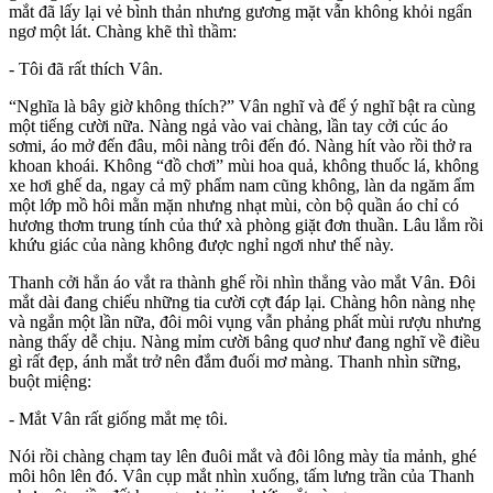
mắt đã lấy lại vẻ bình thản nhưng gương mặt vẫn không khỏi ngẩn
ngơ một lát. Chàng khẽ thì thầm:
- Tôi đã rất thích Vân.
“Nghĩa là bây giờ không thích?” Vân nghĩ và để ý nghĩ bật ra cùng
một tiếng cười nữa. Nàng ngả vào vai chàng, lần tay cởi cúc áo
sơmi, áo mở đến đâu, môi nàng trôi đến đó. Nàng hít vào rồi thở ra
khoan khoái. Không “đồ chơi” mùi hoa quả, không thu‌ốc l‌á, không
xe hơi ghế da, ngay cả mỹ phẩm nam cũng không, làn da ngăm ẩm
một lớp mồ hôi mằn mặn nhưng nhạt mùi, còn bộ quần áo chỉ có
hương thơm trung tính của thứ xà phòng giặt đơn thuần. Lâu lắm rồi
khứu giác của nàng không được nghỉ ngơi như thế này.
Thanh cởi hẳn áo vắt ra thành ghế rồi nhìn thẳng vào mắt Vân. Đôi
mắt dài đang chiếu những tia cười cợt đáp lại. Chàng hôn nàng nhẹ
và ngắn một lần nữa, đôi môi vụng vẫn phảng phất mùi rượu nhưng
nàng thấy dễ chịu. Nàng mỉm cười bâng quơ như đang nghĩ về điều
gì rất đẹp, ánh mắt trở nên đắm đuối mơ màng. Thanh nhìn sững,
buột miệng:
- Mắt Vân rất giống mắt mẹ tôi.
Nói rồi chàng chạm tay lên đuôi mắt và đôi lông mày tỉa mảnh, ghé
môi hôn lên đó. Vân cụp mắt nhìn xuống, tấm lưng trần của Thanh