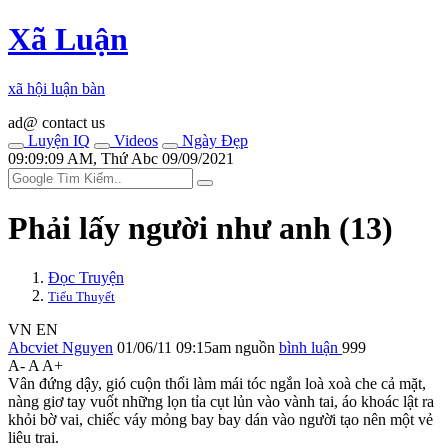
Xã Luận
xã hội luận bàn
ad@ contact us
Luyện IQ
Videos
Ngày Đẹp
09:09:09 AM, Thứ Abc 09/09/2021
Phải lấy người như anh (13)
Đọc Truyện
Tiểu Thuyết
VN
EN
Abcviet Nguyen
01/06/11 09:15am
nguồn
bình luận
999
A-
A
A+
Vân đứng dậy, gió cuộn thổi làm mái tóc ngắn loà xoà che cả mặt,
nàng giơ tay vuốt những lọn tỉa cụt lủn vào vành tai, áo khoác lật ra
khỏi bờ vai, chiếc váy mỏng bay bay dán vào người tạo nên một vẻ
liêu trai.