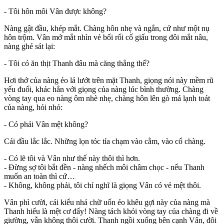
- Tôi hôn môi Vân được không?
Nàng gật đầu, khép mắt. Chàng hôn nhẹ và ngắn, cứ như một nụ
hôn trộm. Vân mở mắt nhìn vẻ bối rối cố giấu trong đôi mắt nâu,
nàng ghé sát lại:
- Tôi có ăn thịt Thanh đâu mà căng thẳng thế?
Hơi thở của nàng ẻo lả lướt trên mặt Thanh, giọng nói này mềm rũ
yếu đuối, khác hẳn với giọng của nàng lúc bình thường. Chàng
vòng tay qua eo nàng ôm nhè nhẹ, chàng hôn lên gò má lạnh toát
của nàng, hỏi nhỏ:
- Có phải Vân mệt không?
Cái đầu lắc lắc. Những lọn tóc tỉa chạm vào cằm, vào cổ chàng.
- Có lẽ tôi và Vân như thế này thôi thì hơn.
- Đừng sợ tôi bắt đền - nàng nhếch môi châm chọc - nếu Thanh
muốn an toàn thì cứ…
- Không, không phải, tôi chỉ nghĩ là giọng Vân có vẻ mệt thôi.
Vân phì cười, cái kiểu nhả chữ uốn éo khêu gợi này của nàng mà
Thanh hiểu là mệt cơ đấy! Nàng tách khỏi vòng tay của chàng đi về
giường, vẫn không thôi cười. Thanh ngồi xuống bên cạnh Vân, đôi