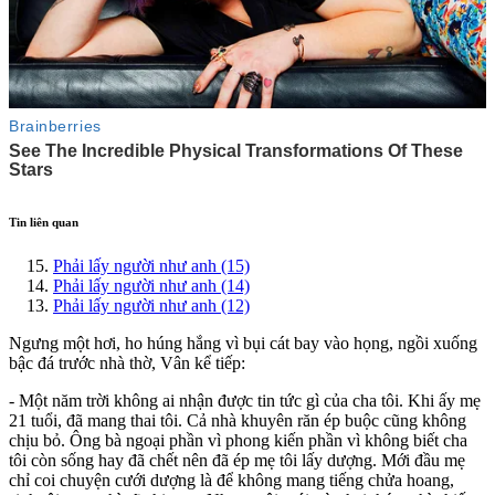
Tin liên quan
Phải lấy người như anh (15)
Phải lấy người như anh (14)
Phải lấy người như anh (12)
Ngưng một hơi, ho húng hắng vì bụi cát bay vào họng, ngồi xuống
bậc đá trước nhà thờ, Vân kể tiếp:
- Một năm trời không ai nhận được tin tức gì của cha tôi. Khi ấy mẹ
21 tuổi, đã mang thai tôi. Cả nhà khuyên răn ép buộc cũng không
chịu bỏ. Ông bà ngoại phần vì phong kiến phần vì không biết cha
tôi còn sống hay đã chết nên đã ép mẹ tôi lấy dượng. Mới đầu mẹ
chỉ coi chuyện cưới dượng là để không mang tiếng chửa hoang,