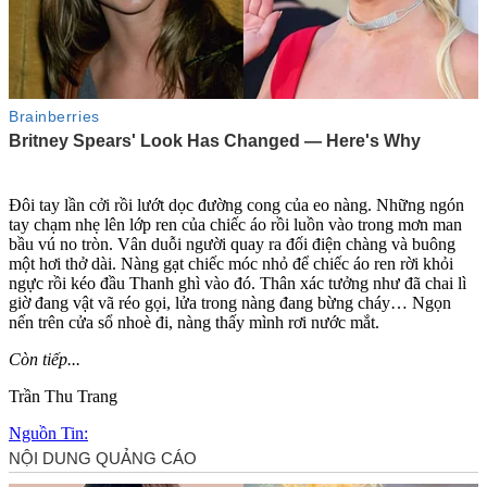
Đôi tay lần cởi rồi lướt dọc đường cong của eo nàng. Những ngón
tay chạm nhẹ lên lớp ren của chiếc áo rồi luồn vào trong mơn man
bầu v‌ú no tròn. Vân duỗi người quay ra đối điện chàng và buông
một hơi thở dài. Nàng gạt chiếc móc nhỏ để chiếc áo ren rời khỏi
ngực rồi kéo đầu Thanh ghì vào đó. Thân xác tưởng như đã chai lì
giờ đang vật vã réo gọi, lửa trong nàng đang bừng cháy… Ngọn
nến trên cửa sổ nhoè đi, nàng thấy mình rơi nước mắt.
Còn tiếp...
Trần Thu Trang
Nguồn Tin: