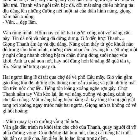
liêu trai. Thanh vẫn ngồi trên bậc đá, đôi mắt sáng chiếu những tia
dịu dàng lên những đường nét nuột nà của thâ‌n hìn‌h nàng, giọng
trầm hẳn xuống:
- Vân… đẹp lắm.
Vân rùng mình. Hôm nay có tới hai người cùng nói với nàng câu
này. Tín đã nói và nàng đã dửng dưng. Giờ đến lượt Thanh…
Giọng Thanh ấm áp và dịu dàng. Nàng cảm thấy từ góc khuất nào
đó trong tâm hồn mình, những điệu nhạc êm ả vang lên. Nhưng một
ý nghĩ cũng nhanh chóng bật ra chặn đứng dòng suối nhạc vừa
khơi. Anh ta quá non nớt, hay nói đúng hơn là nàng đã quá tàn tạ
rồi. Nàng hờ hững quay đi.
Hai người lặng lẽ đi tắt qua chợ để về phố Cầu mây. Gió vẫn gầm
gào lồng lộn đè những cây thông non oằn xuống và giật những mái
tôn trên nóc chợ lên. Tiếng tôn loảng xoảng nghe rợn gáy. Chợt
Thanh nắm tay Vân kéo lại, ấn vai nàng xuống và quàng cánh tay
che đầu nàng. Một mảng bảng hiệu bằng sắt tây lỏng lẻo bị gió giật
tung rơi xuống ngay trước mặt hai người. Giọng anh ta không có vẻ
gì hốt hoảng:
- Mình quay lại đi đường vòng thì hơn.
Vân gật đầu tránh ra khỏi tầm che chở của Thanh, quay người đi về
phía đường vòng. Con đường dài hun hút, nàng cất tiếng hát một
bài dân ca quê cha, âm điệu líu lo lạc lõng trong đêm.