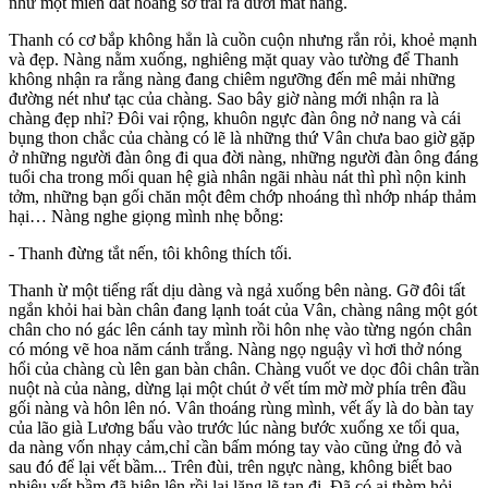
như một miền đất hoang sơ trải ra dưới mắt nàng.
Thanh có cơ bắp không hẳn là cuồn cuộn nhưng rắn rỏi, khoẻ mạnh
và đẹp. Nàng nằm xuống, nghiêng mặt quay vào tường để Thanh
không nhận ra rằng nàng đang chiêm ngưỡng đến mê mải những
đường nét như tạc của chàng. Sao bây giờ nàng mới nhận ra là
chàng đẹp nhỉ? Đôi vai rộng, khuôn ngực đàn ông nở nang và cái
bụng thon chắc của chàng có lẽ là những thứ Vân chưa bao giờ gặp
ở những người đàn ông đi qua đời nàng, những người đàn ông đáng
tuổi cha trong mối quan hệ già nhân ngãi nhàu nát thì phì nộn kinh
tởm, những bạn gối chăn một đêm chớp nhoáng thì nhớp nháp thảm
hại… Nàng nghe giọng mình nhẹ bỗng:
- Thanh đừng tắt nến, tôi không thích tối.
Thanh ừ một tiếng rất dịu dàng và ngả xuống bên nàng. Gỡ đôi tất
ngắn khỏi hai bàn chân đang lạnh toát của Vân, chàng nâng một gót
chân cho nó gác lên cánh tay mình rồi hôn nhẹ vào từng ngón chân
có móng vẽ hoa năm cánh trắng. Nàng ngọ nguậy vì hơi thở nóng
hổi của chàng cù lên gan bàn chân. Chàng vuốt ve dọc đôi chân trần
nuột nà của nàng, dừng lại một chút ở vết tím mờ mờ phía trên đầu
gối nàng và hôn lên nó. Vân thoáng rùng mình, vết ấy là do bàn tay
của lão già Lương bấu vào trước lúc nàng bước xuống xe tối qua,
da nàng vốn nhạ‌y cả‌m,chỉ cần bấm móng tay vào cũng ửng đỏ và
sau đó để lại vết bầm... Trên đùi, trên ngực nàng, không biết bao
nhiêu vết bầm đã hiện lên rồi lại lặng lẽ tan đi. Đã có ai thèm hỏi