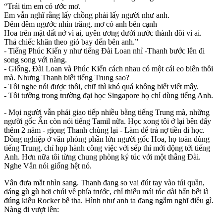
“Trái tim em có ước mơ.
Em vẫn nghĩ rằng lấy chồng phải lấy người như anh.
Đêm đêm ngước nhìn trăng, mơ có anh bên cạnh
Hoa trên mặt đất nở vì ai, uyên ương dưới nước thành đôi vì ai.
Thả chiếc khăn theo gió bay đến bên anh.”
- Tiếng Phúc Kiến y như tiếng Đài Loan nhỉ -Thanh bước lên đi
song song với nàng.
- Giống, Đài Loan và Phúc Kiến cách nhau có một cái eo biển thôi
mà. Nhưng Thanh biết tiếng Trung sao?
- Tôi nghe nói được thôi, chữ thì khó quá không biết viết mấy.
- Tôi tưởng trong trường đại học Singapore họ chỉ dùng tiếng Anh.
- Mọi người vẫn phải giao tiếp nhiều bằng tiếng Trung mà, những
người gốc Ấn còn nói tiếng Tamil nữa. Học xong tôi ở lại bên đấy
thêm 2 năm - giọng Thanh chùng lại - Làm để trả nợ tiền đi học.
Đồng nghiệp ở văn phòng phần lớn người gốc Hoa, họ toàn dùng
tiếng Trung, chỉ họp hành công việc với sếp thì mới động tới tiếng
Anh. Hơn nữa tôi từng chung phòng ký túc với một thằng Đài.
Nghe Vân nói giống hệt nó.
Vân đưa mắt nhìn sang. Thanh đang so vai đút tay vào túi quần,
dáng gù gù hơi chúi về phía trước, chỉ thiếu mái tóc dài bẩn bết là
đúng kiểu Rocker bê tha. Hình như anh ta đang ngẫm nghĩ điều gì.
Nàng đi vượt lên: