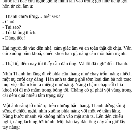
bước lên bậc cửa nghe giọng mình lẫn vào trong gió như tiếng gọi
hồn từ cõi âm u:
- Thanh chưa từng… biết se‌ּx?
- Chưa.
- Tại sao?
- Tôi không thích.
- Đáng tiếc!
Hai người đã vào đến nhà, cảm giác ấm và an toàn thật dễ chịu. Vân
cúi xuống bấm khoá, chiếc khoá han gỉ, nàng cắn môi bấm mạnh:
- Thật tệ, đêm nay tôi thấy cần đàn ông. Và tôi đã nghĩ đến Thanh.
Nhìn Thanh im lặng đi về phía cầu thang như chạy trốn, nàng nhếch
một nụ cười cay đắng. Hẳn anh ta đang ghê tởm loại đàn bà nói toạc
mọi việc thầm kín ra miệng như nàng. Nàng chậm chạp cất chìa
khoá rồi đi mò mẫm trong bóng tối. Chẳng có gì phải vội vàng trong
cái đêm quá nhiều tâm trạng này.
Một ánh sáng lờ nhờ rọi trên những bậc thang, Thanh đứng sừng
sững ở chiếu nghỉ, nhìn xuống phía nàng với một vẻ trầm lặng.
Nàng bước nhanh và không nhìn vào mặt anh ta. Lên đến chiếu
nghỉ, nàng lách người tránh. Một bàn tay đàn ông dày ấm giữ lấy
tay nàng: