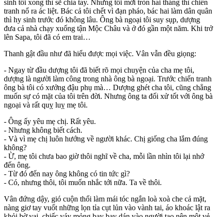
sinh tôi xong thì sẽ chia tay. Nhưng tôi mới tròn hai tháng thì chiến
tranh nổ ra ác liệt. Bác cả tôi chết vì đạn pháo, bác hai làm dân quân
thì hy sinh trước đó không lâu. Ông bà ngoại tôi suy sụp, dượng
đưa cả nhà chạy xuống tận Mộc Châu và ở đó gần một năm. Khi trở
lên Sapa, tôi đã có em trai…
Thanh gật đầu như đã hiểu được mọi việc. Vân vẫn đều giọng:
- Ngay từ đầu dượng tôi đã biết rõ mọi chuyện của cha mẹ tôi,
dượng là người làm công trong nhà ông bà ngoại. Trước chiến tranh
ông bà tôi có xưởng đậu phụ mà… Dượng ghét cha tôi, cũng chẳng
muốn sự có mặt của tôi trên đời. Nhưng ông ta đối xử tốt với ông bà
ngoại và rất quỵ luỵ mẹ tôi.
- Ông ấy yêu mẹ chị. Rất yêu.
- Nhưng không biết cách.
- Và vì mẹ chị luôn hướng về người khác. Chị giống cha lắm đúng
không?
- Ừ, mẹ tôi chưa bao giờ thôi nghĩ về cha, mỗi lần nhìn tôi lại nhớ
đến ông.
- Từ đó đến nay ông không có tin tức gì?
- Có, nhưng thôi, tôi muốn nhắc tới nữa. Ta về thôi.
Vân đứng dậy, gió cuộn thổi làm mái tóc ngắn loà xoà che cả mặt,
nàng giơ tay vuốt những lọn tỉa cụt lủn vào vành tai, áo khoác lật ra
khỏi bờ vai, chiếc váy mỏng bay bay dán vào người tạo nên một vẻ