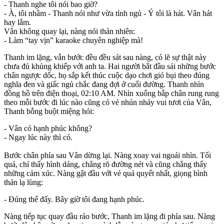
- Thanh nghe tôi nói bao giờ?
- À, tôi nhầm - Thanh nói như vừa tỉnh ngủ - Ý tôi là hát. Vân hát
hay lắm.
Vân không quay lại, nàng nói thản nhiên:
- Làm “tay vịn” karaoke chuyên nghiệp mà!
Thanh im lặng, vẫn bước đều đều sát sau nàng, có lẽ sự thật này
chưa đủ khủng khiếp với anh ta. Hai người bắt đầu sải những bước
chân ngược dốc, họ sắp kết thúc cuộc dạo chơi gió bụi theo đúng
nghĩa đen và giấc ngủ chắc đang đợi ở cuối đường. Thanh nhìn
đồng hồ trên điện thoại, 02:10 AM. Nhìn xuống bắp chân rung rung
theo mỗi bước đi lúc nào cũng có vẻ nhún nhảy vui tươi của Vân,
Thanh bỗng buột miệng hỏi:
- Vân có hạnh phúc không?
- Ngay lúc này thì có.
Bước chân phía sau Vân dừng lại. Nàng xoay vai ngoái nhìn. Tối
quá, chỉ thấy hình dáng, chẳng rõ đường nét và cũng chẳng thấy
những cảm xúc. Nàng gật đầu với vẻ quả quyết nhất, giọng bình
thản lạ lùng:
- Đúng thế đấy. Bây giờ tôi đang hạnh phúc.
Nàng tiếp tục quay đầu rảo bước, Thanh im lặng đi phía sau. Nàng