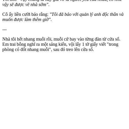
vậy sẽ được về nhà sớm".
Cô ấy liền cười bảo rằng:
"Tôi đã báo với quản lý anh độc thân và
muốn được làm thêm giờ".
---
Nhà tôi hết nhang muỗi rồi, muỗi cứ bay vào từng đàn từ cửa sổ.
Em trai bỗng nghĩ ra một sáng kiến, vội lấy 1 tờ giấy viết "trong
phòng có đốt nhang muỗi", sau đó treo lên cửa sổ.