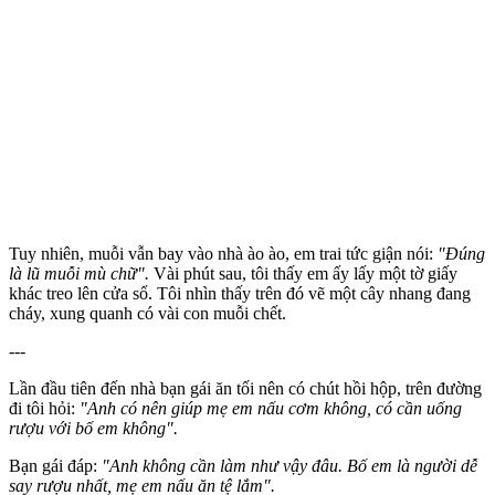
Tuy nhiên, muỗi vẫn bay vào nhà ào ào, em trai tức giận nói:
"Đúng
là lũ muỗi mù chữ".
Vài phút sau, tôi thấy em ấy lấy một tờ giấy
khác treo lên cửa sổ. Tôi nhìn thấy trên đó vẽ một cây nhang đang
cháy, xung quanh có vài con muỗi chết.
---
Lần đầu tiên đến nhà bạn gái ăn tối nên có chút hồi hộp, trên đường
đi tôi hỏi:
"Anh có nên giúp mẹ em nấu cơm không, có cần uống
rượu với bố em không".
Bạn gái đáp:
"Anh không cần làm như vậy đâu. Bố em là người dễ
say rượu nhất, mẹ em nấu ăn tệ lắm".