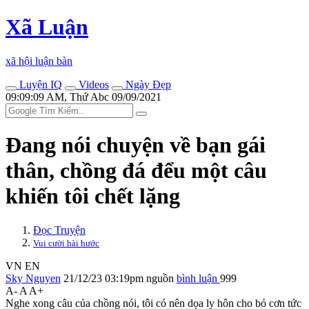
Xã Luận
xã hội luận bàn
Luyện IQ
Videos
Ngày Đẹp
09:09:09 AM, Thứ Abc 09/09/2021
Đang nói chuyện về bạn gái
thân, chồng đá đểu một câu
khiến tôi chết lặng
Đọc Truyện
Vui cười hài hước
VN
EN
Sky Nguyen
21/12/23 03:19pm
nguồn
bình luận
999
A-
A
A+
Nghe xong câu của chồng nói, tôi có nên dọa ly hôn cho bỏ cơn tức