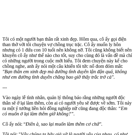
Tôi có một người bạn thân rất xinh đẹp. Hôm qua, cô ấy gọi điện
than thở với tôi chuyện vợ chồng trục trặc. Cô ấy muốn ly hôn
nhưng có 1 đứa con 10 tuổi nên không nỡ. Tôi cũng không biết nên
khuyên cô ấy như thế nào cho tốt, suy cho cùng đó là vấn đề mà chỉ
có những người trong cuộc mới hiểu. Tôi đem chuyện này kể cho
chồng nghe, anh ấy nói một câu khiến tôi tức nổ đom đóm mắt:
"Bạn thân em xinh đẹp mà đường tình duyên lận đận quá, không
như em đường tình duyên chẳng bao giờ thấy trắc trở cả".
---
Vào ngày lễ tình nhân, quản lý thông báo rằng những người độc
thân sẽ ở lại làm thêm, còn ai có người yêu sẽ được về sớm. Tôi nảy
ra một ý tưởng liền hỏi đồng nghiệp nữ cũng đang độc thân:
“Em
có muốn ở lại làm thêm giờ không?”.
Cô ấy nói: “
Điên à, sao lại muốn làm thêm cơ chứ".
Tôi nói: "
Vậy chúng ta hãy giả vờ là người yêu của nhau, có như