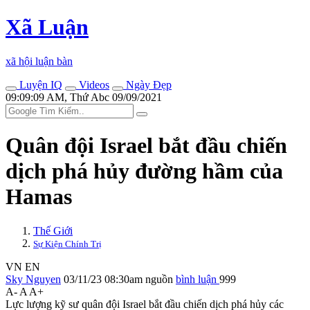
Xã Luận
xã hội luận bàn
Luyện IQ
Videos
Ngày Đẹp
09:09:09 AM, Thứ Abc 09/09/2021
Quân đội Israel bắt đầu chiến
dịch phá hủy đường hầm của
Hamas
Thế Giới
Sự Kiện Chính Trị
VN
EN
Sky Nguyen
03/11/23 08:30am
nguồn
bình luận
999
A-
A
A+
Lực lượng kỹ sư quân đội Israel bắt đầu chiến dịch phá hủy các