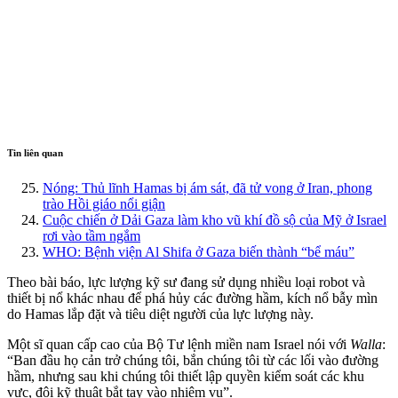
Tin liên quan
Nóng: Thủ lĩnh Hamas bị ám sát, đã tử vong ở Iran, phong
trào Hồi giáo nổi giận
Cuộc chiến ở Dải Gaza làm kho vũ khí đồ sộ của Mỹ ở Israel
rơi vào tầm ngắm
WHO: Bệnh viện Al Shifa ở Gaza biến thành “bể máu”
Theo bài báo, lực lượng kỹ sư đang sử dụng nhiều loại robot và
thiết bị nổ khác nhau để phá hủy các đường hầm, kích nổ bẫy mìn
do Hamas lắp đặt và tiêu diệt người của lực lượng này.
Một sĩ quan cấp cao của Bộ Tư lệnh miền nam Israel nói với
Walla
:
“Ban đầu họ cản trở chúng tôi, bắn chúng tôi từ các lối vào đường
hầm, nhưng sau khi chúng tôi thiết lập quyền kiểm soát các khu
vực, đội kỹ thuật bắt tay vào nhiệm vụ”.