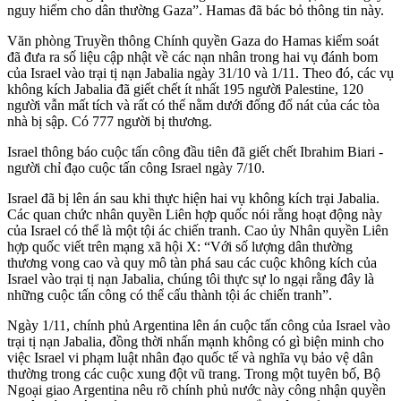
nguy hiểm cho dân thường Gaza”. Hamas đã bác bỏ thông tin này.
Văn phòng Truyền thông Chính quyền Gaza do Hamas kiểm soát
đã đưa ra số liệu cập nhật về các nạn nhân trong hai vụ đánh bom
của Israel vào trại tị nạn Jabalia ngày 31/10 và 1/11. Theo đó, các vụ
không kích Jabalia đã giết chết ít nhất 195 người Palestine, 120
người vẫn mất tích và rất có thể nằm dưới đống đổ nát của các tòa
nhà bị sập. Có 777 người bị thương.
Israel thông báo cuộc tấn công đầu tiên đã giết chết Ibrahim Biari -
người chỉ đạo cuộc tấn công Israel ngày 7/10.
Israel đã bị lên án sau khi thực hiện hai vụ không kích trại Jabalia.
Các quan chức nhân quyền Liên hợp quốc nói rằng hoạt động này
của Israel có thể là một tội ác chiến tranh. Cao ủy Nhân quyền Liên
hợp quốc viết trên mạng xã hội X: “Với số lượng dân thường
thương vong cao và quy mô tàn phá sau các cuộc không kích của
Israel vào trại tị nạn Jabalia, chúng tôi thực sự lo ngại rằng đây là
những cuộc tấn công có thể cấu thành tội ác chiến tranh”.
Ngày 1/11, chính phủ Argentina lên án cuộc tấn công của Israel vào
trại tị nạn Jabalia, đồng thời nhấn mạnh không có gì biện minh cho
việc Israel vi phạm luật nhân đạo quốc tế và nghĩa vụ bảo vệ dân
thường trong các cuộc xung đột vũ trang. Trong một tuyên bố, Bộ
Ngoại giao Argentina nêu rõ chính phủ nước này công nhận quyền