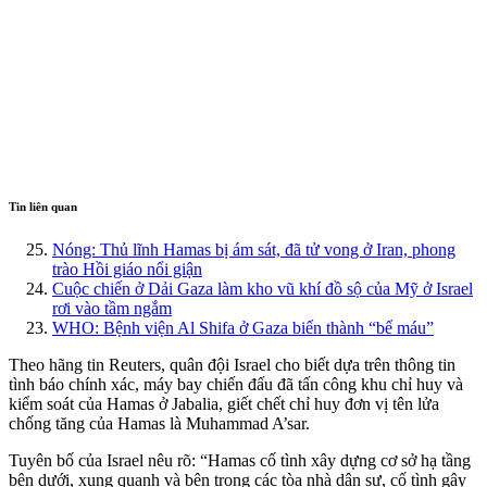
Tin liên quan
Nóng: Thủ lĩnh Hamas bị ám sát, đã tử vong ở Iran, phong
trào Hồi giáo nổi giận
Cuộc chiến ở Dải Gaza làm kho vũ khí đồ sộ của Mỹ ở Israel
rơi vào tầm ngắm
WHO: Bệnh viện Al Shifa ở Gaza biến thành “bể máu”
Theo hãng tin Reuters, quân đội Israel cho biết dựa trên thông tin
tình báo chính xác, máy bay chiến đấu đã tấn công khu chỉ huy và
kiểm soát của Hamas ở Jabalia, giết chết chỉ huy đơn vị tên lửa
chống tăng của Hamas là Muhammad A’sar.
Tuyên bố của Israel nêu rõ: “Hamas cố tình xây dựng cơ sở hạ tầng
bên dưới, xung quanh và bên trong các tòa nhà dân sự, cố tình gây