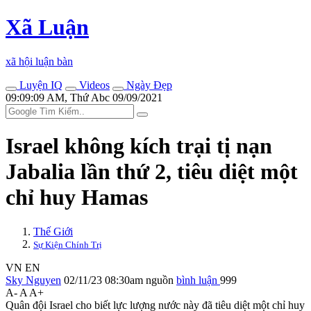
Xã Luận
xã hội luận bàn
Luyện IQ
Videos
Ngày Đẹp
09:09:09 AM, Thứ Abc 09/09/2021
Israel không kích trại tị nạn
Jabalia lần thứ 2, tiêu diệt một
chỉ huy Hamas
Thế Giới
Sự Kiện Chính Trị
VN
EN
Sky Nguyen
02/11/23 08:30am
nguồn
bình luận
999
A-
A
A+
Quân đội Israel cho biết lực lượng nước này đã tiêu diệt một chỉ huy