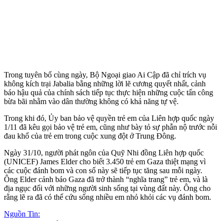
Trong tuyên bố cùng ngày, Bộ Ngoại giao Ai Cập đã chỉ trích vụ
không kích trại Jabalia bằng những lời lẽ cương quyết nhất, cảnh
báo hậu quả của chính sách tiếp tục thực hiện những cuộc tấn công
bừa bãi nhằm vào dân thường không có khả năng tự vệ.
Trong khi đó, Ủy ban bảo vệ quyền trẻ em của Liên hợp quốc ngày
1/11 đã kêu gọi bảo vệ trẻ em, cũng như bày tỏ sự phẫn nộ trước nỗi
đau khổ của trẻ em trong cuộc xung đột ở Trung Đông.
Ngày 31/10, người phát ngôn của Quỹ Nhi đồng Liên hợp quốc
(UNICEF) James Elder cho biết 3.450 trẻ em Gaza thiệt mạng vì
các cuộc đánh bom và con số này sẽ tiếp tục tăng sau mỗi ngày.
Ông Elder cảnh báo Gaza đã trở thành “nghĩa trang” trẻ em, và là
địa ngục đối với những người sinh sống tại vùng đất này. Ông cho
rằng lẽ ra đã có thể cứu sống nhiều em nhỏ khỏi các vụ đánh bom.
Nguồn Tin: