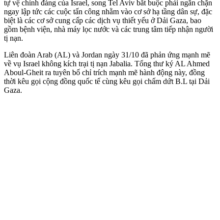
tự vệ chính đáng của Israel, song Tel Aviv bắt buộc phải ngăn chặn
ngay lập tức các cuộc tấn công nhằm vào cơ sở hạ tầng dân sự, đặc
biệt là các cơ sở cung cấp các dịch vụ thiết yếu ở Dải Gaza, bao
gồm bệnh viện, nhà máy lọc nước và các trung tâm tiếp nhận người
tị nạn.
Liên đoàn Arab (AL) và Jordan ngày 31/10 đã phản ứng mạnh mẽ
về vụ Israel không kích trại tị nạn Jabalia. Tổng thư ký AL Ahmed
Aboul-Gheit ra tuyên bố chỉ trích mạnh mẽ hành động này, đồng
thời kêu gọi cộng đồng quốc tế cùng kêu gọi chấm dứt B.L tại Dải
Gaza.