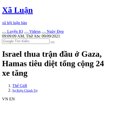
Xã Luận
xã hội luận bàn
Luyện IQ
Videos
Ngày Đẹp
09:09:09 AM, Thứ Abc 09/09/2021
Israel thua trận đầu ở Gaza,
Hamas tiêu diệt tổng cộng 24
xe tăng
Thế Giới
Sự Kiện Chính Trị
VN
EN