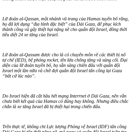
Lữ đoàn al-Qassan, một nhánh vũ trang của Hamas tuyên bố rằng,
họ đã lợi dụng “địa hình đặc biệt” của Dải Gaza, để phục kích
thành công và gây thiệt hại nặng nề cho quân đội Israel, đồng thời
tiêu diệt 24 xe tăng của Israel.
Lữ đoàn al-Qassam được cho là có chuyên môn về các thiết bị nổ
tự chế (IED), bệ phóng rocket, tên lửa chống tăng và súng cối. Đại
diện của lữ đoàn tuyên bố, họ sẵn sàng chiến đấu với quân đội
Israel một lần nữa và chờ đợi quân đội Israel tấn công lại Gaza
“bất cứ lúc nào”.
Do Israel hiện đã cắt hầu hết mạng Interrnet ở Dải Gaza, nên vẫn
chưa biết kết quả của Hamas có đúng hay không. Nhưng điều chắc
chắn là xe tăng Israel đã bị thiệt hại trong chiến đấu.
Trên thực tế, không chỉ Lực lượng Phòng vệ Israel (IDF) tấn công
Dải Gaza bị tổn thất nặng nề, mà ngay cả quân đội Israel tuần tra