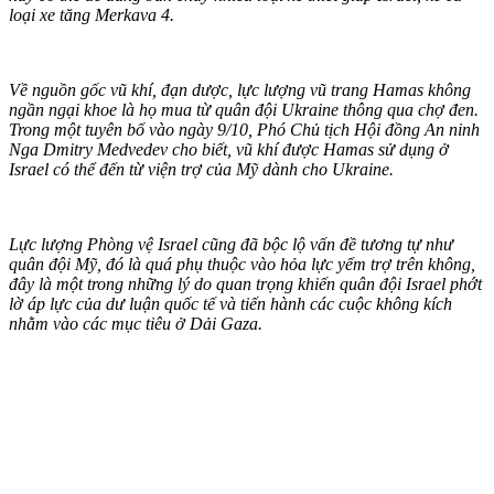
loại xe tăng Merkava 4.
Về nguồn gốc vũ khí, đạn dược, lực lượng vũ trang Hamas không
ngần ngại khoe là họ mua từ quân đội Ukraine thông qua chợ đen.
Trong một tuyên bố vào ngày 9/10, Phó Chủ tịch Hội đồng An ninh
Nga Dmitry Medvedev cho biết, vũ khí được Hamas sử dụng ở
Israel có thể đến từ viện trợ của Mỹ dành cho Ukraine.
Lực lượng Phòng vệ Israel cũng đã bộc lộ vấn đề tương tự như
quân đội Mỹ, đó là quá phụ thuộc vào hỏa lực yểm trợ trên không,
đây là một trong những lý do quan trọng khiến quân đội Israel phớt
lờ áp lực của dư luận quốc tế và tiến hành các cuộc không kích
nhằm vào các mục tiêu ở Dải Gaza.