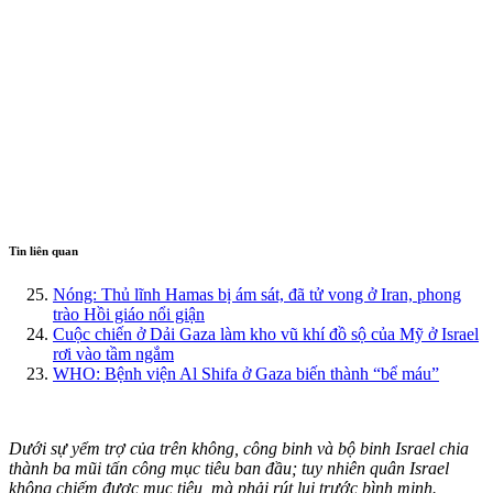
Tin liên quan
Nóng: Thủ lĩnh Hamas bị ám sát, đã tử vong ở Iran, phong
trào Hồi giáo nổi giận
Cuộc chiến ở Dải Gaza làm kho vũ khí đồ sộ của Mỹ ở Israel
rơi vào tầm ngắm
WHO: Bệnh viện Al Shifa ở Gaza biến thành “bể máu”
Dưới sự yểm trợ của trên không, công binh và bộ binh Israel chia
thành ba mũi tấn công mục tiêu ban đầu; tuy nhiên quân Israel
không chiếm được mục tiêu, mà phải rút lui trước bình minh.