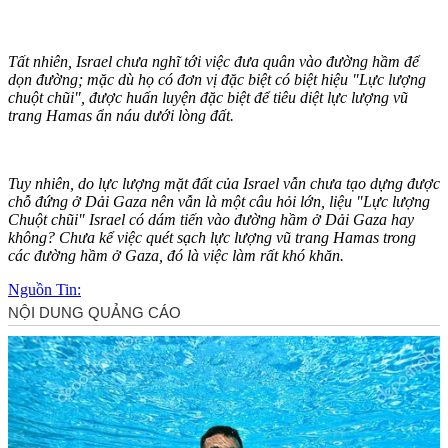
Tất nhiên, Israel chưa nghĩ tới việc đưa quân vào đường hầm để
dọn đường; mặc dù họ có đơn vị đặc biệt có biệt hiệu "Lực lượng
chuột chũi", được huấn luyện đặc biệt để tiêu diệt lực lượng vũ
trang Hamas ẩn náu dưới lòng đất.
Tuy nhiên, do lực lượng mặt đất của Israel vẫn chưa tạo dựng được
chỗ đứng ở Dải Gaza nên vẫn là một câu hỏi lớn, liệu "Lực lượng
Chuột chũi" Israel có dám tiến vào đường hầm ở Dải Gaza hay
không? Chưa kể việc quét sạch lực lượng vũ trang Hamas trong
các đường hầm ở Gaza, đó là việc làm rất khó khăn.
Nguồn Tin: