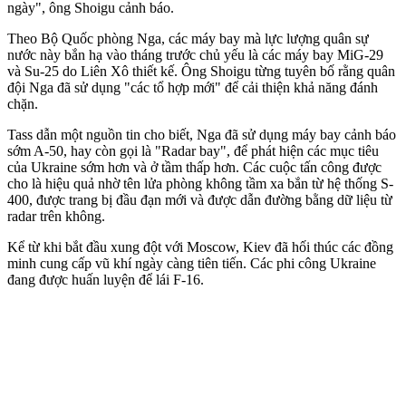
ngày", ông Shoigu cảnh báo.
Theo Bộ Quốc phòng Nga, các máy bay mà lực lượng quân sự
nước này bắn hạ vào tháng trước chủ yếu là các máy bay MiG-29
và Su-25 do Liên Xô thiết kế. Ông Shoigu từng tuyên bố rằng quân
đội Nga đã sử dụng "các tổ hợp mới" để cải thiện khả năng đánh
chặn.
Tass dẫn một nguồn tin cho biết, Nga đã sử dụng máy bay cảnh báo
sớm A-50, hay còn gọi là "Radar bay", để phát hiện các mục tiêu
của Ukraine sớm hơn và ở tầm thấp hơn. Các cuộc tấn công được
cho là hiệu quả nhờ tên lửa phòng không tầm xa bắn từ hệ thống S-
400, được trang bị đầu đạn mới và được dẫn đường bằng dữ liệu từ
radar trên không.
Kể từ khi bắt đầu xung đột với Moscow, Kiev đã hối thúc các đồng
minh cung cấp vũ khí ngày càng tiên tiến. Các phi công Ukraine
đang được huấn luyện để lái F-16.