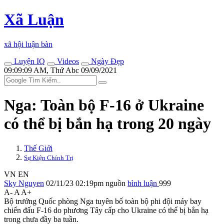
Xã Luận
xã hội luận bàn
Luyện IQ
Videos
Ngày Đẹp
09:09:09 AM, Thứ Abc 09/09/2021
Nga: Toàn bộ F-16 ở Ukraine
có thể bị bắn hạ trong 20 ngày
Thế Giới
Sự Kiện Chính Trị
VN
EN
Sky Nguyen
02/11/23 02:19pm
nguồn
bình luận
999
A-
A
A+
Bộ trưởng Quốc phòng Nga tuyên bố toàn bộ phi đội máy bay
chiến đấu F-16 do phương Tây cấp cho Ukraine có thể bị bắn hạ
trong chưa đầy ba tuần.