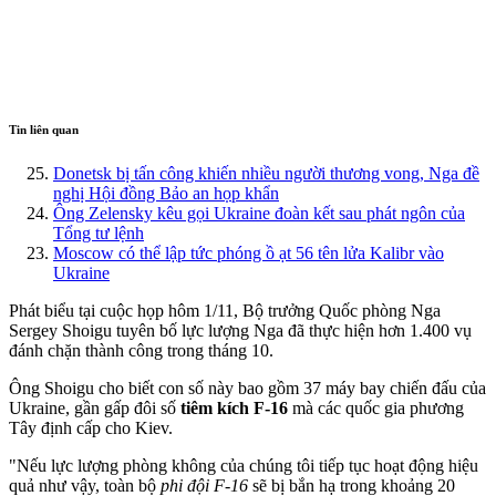
Tin liên quan
Donetsk bị tấn công khiến nhiều người thương vong, Nga đề
nghị Hội đồng Bảo an họp khẩn
Ông Zelensky kêu gọi Ukraine đoàn kết sau phát ngôn của
Tổng tư lệnh
Moscow có thể lập tức phóng ồ ạt 56 tên lửa Kalibr vào
Ukraine
Phát biểu tại cuộc họp hôm 1/11, Bộ trưởng Quốc phòng Nga
Sergey Shoigu tuyên bố lực lượng Nga đã thực hiện hơn 1.400 vụ
đánh chặn thành công trong tháng 10.
Ông Shoigu cho biết con số này bao gồm 37 máy bay chiến đấu của
Ukraine, gần gấp đôi số
tiêm kích F-16
mà các quốc gia phương
Tây định cấp cho Kiev.
"Nếu lực lượng phòng không của chúng tôi tiếp tục hoạt động hiệu
quả như vậy, toàn bộ
phi đội F-16
sẽ bị bắn hạ trong khoảng 20