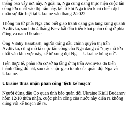
tháng bao vây nơi này. Ngoài ra, Nga cũng đang thực hiện cuộc tấn
công lớn nhất vào thị trấn này, kể từ khi Nga triển khai chiến dịch
quân sự đặc biệt tại Ukraine vào tháng 2/2022.
Thông tin từ phía Nga cho biết giao tranh đang gia tăng xung quanh
Avdiivka, sau hơn 4 tháng Kiev bắt đầu triển khai phản công ở phía
đông và nam Ukraine.
Ông Vitaliy Barabash, người đứng đầu chính quyền thị trấn
Avdiivka, cũng mô tả cuộc tấn công của Nga đang có “quy mô lớn
nhất vào khu vực này, kể từ xung đột Nga – Ukraine bùng nổ”.
Trên thực tế, phần lớn cơ sở hạ tầng ở thị trấn Avdiivka đã biến
thành đống đổ nát, sau các cuộc giao tranh của quân đội Nga và
Ukraine.
Ukraine thừa nhận phản công ‘lệch kế hoạch’
Người đứng đầu Cơ quan tình báo quân đội Ukraine Kirill Budanov
hôm 12/10 thừa nhận, cuộc phản công của nước này diễn ra không
đúng với kế hoạch đề ra.