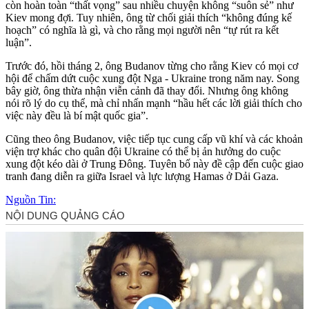
còn hoàn toàn “thất vọng” sau nhiều chuyện không “suôn sẻ” như
Kiev mong đợi. Tuy nhiên, ông từ chối giải thích “không đúng kế
hoạch” có nghĩa là gì, và cho rằng mọi người nên “tự rút ra kết
luận”.
Trước đó, hồi tháng 2, ông Budanov từng cho rằng Kiev có mọi cơ
hội để chấm dứt cuộc xung đột Nga - Ukraine trong năm nay. Song
bây giờ, ông thừa nhận viễn cảnh đã thay đổi. Nhưng ông không
nói rõ lý do cụ thể, mà chỉ nhấn mạnh “hầu hết các lời giải thích cho
việc này đều là bí mật quốc gia”.
Cũng theo ông Budanov, việc tiếp tục cung cấp vũ khí và các khoản
viện trợ khác cho quân đội Ukraine có thể bị ản hưởng do cuộc
xung đột kéo dài ở Trung Đông. Tuyên bố này đề cập đến cuộc giao
tranh đang diễn ra giữa Israel và lực lượng Hamas ở Dải Gaza.
Nguồn Tin: