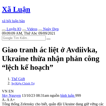
Xã Luận
xã hội luận bàn
Luyện IQ
Videos
Ngày Đẹp
09:09:09 AM, Thứ Abc 09/09/2021
Giao tranh ác liệt ở Avdiivka,
Ukraine thừa nhận phản công
“lệch kế hoạch”
Thế Giới
Sự Kiện Chính Trị
VN
EN
Sky Nguyen
13/10/23 08:31am
nguồn
bình luận
999
A-
A
A+
Tổng thống Zelensky cho biết, quân đội Ukraine đang giữ vững các