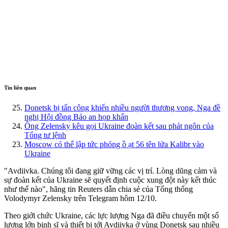
Tin liên quan
Donetsk bị tấn công khiến nhiều người thương vong, Nga đề
nghị Hội đồng Bảo an họp khẩn
Ông Zelensky kêu gọi Ukraine đoàn kết sau phát ngôn của
Tổng tư lệnh
Moscow có thể lập tức phóng ồ ạt 56 tên lửa Kalibr vào
Ukraine
"Avdiivka. Chúng tôi đang giữ vững các vị trí. Lòng dũng cảm và
sự đoàn kết của Ukraine sẽ quyết định cuộc xung đột này kết thúc
như thế nào", hãng tin Reuters dẫn chia sẻ của Tổng thống
Volodymyr Zelensky trên Telegram hôm 12/10.
Theo giới chức Ukraine, các lực lượng Nga đã điều chuyển một số
lượng lớn binh sĩ và thiết bị tới Avdiivka ở vùng Donetsk sau nhiều