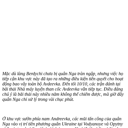
Mặc dù làng Berdychi chưa bị quân Nga tràn ngập, nhưng việc họ
tiếp cận khu vực này đã tạo ra những điều kiện tiên quyết cho hoạt
động bao vây toàn bộ Avdeevka. Đến tối 10/10, các trận đánh tại
bãi thải Nhà máy luyện than cốc Avdeevka vẫn tiếp tục. Điều đáng
chú ý là bãi thải này nhiều năm không thể chiếm được, mà giờ đây
quân Nga chỉ xử lý trong vài chục phút.
Ở khu vực sườn phía nam Andreevka, các mũi tấn công của quân
Nga vào vị trí tiền phương quân Ukraine tại Vodyanoye và Opytny