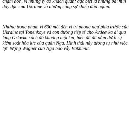
chậm hơn, vì những lý do khách quan; đặc biệt là những bãi mìn
dày đặc của Ukraine và những công sự chiến đấu ngầm.
Nhưng trong phạm vi 600 mét đến vị trí phòng ngự phía trước của
Ukraine tại Tonenkoye và con đường tiếp tế cho Avdeevka đi qua
làng Orlovka cách đó khoảng một km, hiện đã đã nằm dưới sự
kiểm soát hỏa lực của quân Nga. Hình thái này tương tự như việc
lực lượng Wagner của Nga bao vây Bakhmut.