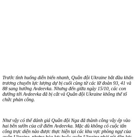
Trước tình huống diễn biến nhanh, Quân đội Ukraine bắt đầu khẩn
trương chuyển lực lượng dự bị cuối cùng từ các lữ đoàn 93, 41 và
88 sang hướng Avdeevka. Nhưng đến giữa ngày 15/10, các con
đường tới Avdeevka đã bị cắt và Quân đội Ukraine không thể tổ
chức phản công.
Như vậy có thể đánh giá Quân đội Nga đã thành công vây ép vào
hai bên sườn của cứ điểm Avdeevka. Mặc dù không có cuộc tấn
công trực diện nào được thực hiện tại các khu vực phòng ngự của
quân Ukraine, nhưng hỏa lực buộc quân Ukraine phải rút dần lực