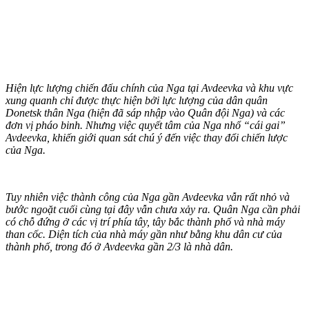
Hiện lực lượng chiến đấu chính của Nga tại Avdeevka và khu vực
xung quanh chỉ được thực hiện bởi lực lượng của dân quân
Donetsk thân Nga (hiện đã sáp nhập vào Quân đội Nga) và các
đơn vị pháo binh. Nhưng việc quyết tâm của Nga nhổ “cái gai”
Avdeevka, khiến giới quan sát chú ý đến việc thay đổi chiến lược
của Nga.
Tuy nhiên việc thành công của Nga gần Avdeevka vẫn rất nhỏ và
bước ngoặt cuối cùng tại đây vẫn chưa xảy ra. Quân Nga cần phải
có chỗ đứng ở các vị trí phía tây, tây bắc thành phố và nhà máy
than cốc. Diện tích của nhà máy gần như bằng khu dân cư của
thành phố, trong đó ở Avdeevka gần 2/3 là nhà dân.