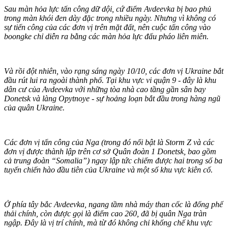
Sau màn hỏa lực tấn công dữ dội, cứ điểm Avdeevka bị bao phủ
trong màn khói đen dày đặc trong nhiều ngày. Nhưng vì không có
sự tiến công của các đơn vị trên mặt đất, nên cuộc tấn công vào
boongke chỉ diễn ra bằng các màn hỏa lực đấu pháo liên miên.
Và rồi đột nhiên, vào rạng sáng ngày 10/10, các đơn vị Ukraine bắt
đầu rút lui ra ngoài thành phố. Tại khu vực vi quận 9 - đây là khu
dân cư của Avdeevka với những tòa nhà cao tầng gần sân bay
Donetsk và làng Opytnoye - sự hoảng loạn bắt đầu trong hàng ngũ
của quân Ukraine.
Các đơn vị tấn công của Nga (trong đó nổi bật là Storm Z và các
đơn vị được thành lập trên cơ sở Quân đoàn 1 Donetsk, bao gồm
cả trung đoàn “Somalia”) ngay lập tức chiếm được hai trong số ba
tuyến chiến hào đầu tiên của Ukraine và một số khu vực kiên cố.
Ở phía tây bắc Avdeevka, ngang tầm nhà máy than cốc là đống phế
thải chính, còn được gọi là điểm cao 260, đã bị quân Nga tràn
ngập. Đây là vị trí chính, mà từ đó không chỉ khống chế khu vực