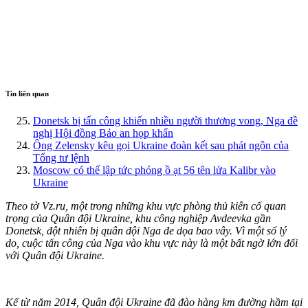
Tin liên quan
Donetsk bị tấn công khiến nhiều người thương vong, Nga đề
nghị Hội đồng Bảo an họp khẩn
Ông Zelensky kêu gọi Ukraine đoàn kết sau phát ngôn của
Tổng tư lệnh
Moscow có thể lập tức phóng ồ ạt 56 tên lửa Kalibr vào
Ukraine
Theo tờ Vz.ru, một trong những khu vực phòng thủ kiên cố quan
trọng của Quân đội Ukraine, khu công nghiệp Avdeevka gần
Donetsk, đột nhiên bị quân đội Nga đe dọa bao vây. Vì một số lý
do, cuộc tấn công của Nga vào khu vực này là một bất ngờ lớn đối
với Quân đội Ukraine.
Kể từ năm 2014, Quân đội Ukraine đã đào hàng km đường hầm tại