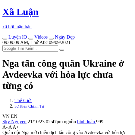
Xã Luận
xã hội luận bàn
Luyện IQ
Videos
Ngày Đẹp
09:09:09 AM, Thứ Abc 09/09/2021
Nga tấn công quân Ukraine ở
Avdeevka với hỏa lực chưa
từng có
Thế Giới
Sự Kiện Chính Trị
VN
EN
Sky Nguyen
21/10/23 02:47pm
nguồn
bình luận
999
A-
A
A+
Quân đội Nga mở chiến dịch tấn công vào Avdeevka với hỏa lực