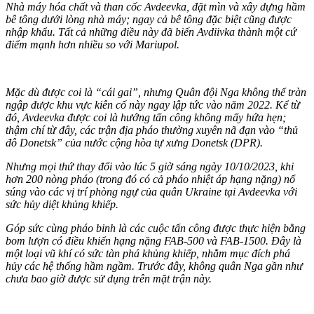
Nhà máy hó‌a chấ‌t và than cốc Avdeevka, đặt mìn và xây dựng hầm
bê tông dưới lòng nhà máy; ngay cả bê tông đặc biệt cũng được
nhập khẩu. Tất cả những điều này đã biến Avdiivka thành một cứ
điểm mạnh hơn nhiều so với Mariupol.
Mặc dù được coi là “cái gai”, nhưng Quân đội Nga không thể tràn
ngập được khu vực kiên cố này ngay lập tức vào năm 2022. Kể từ
đó, Avdeevka được coi là hướng tấn công không mấy hứa hẹn;
thậm chí từ đây, các trận địa pháo thường xuyên nã đạn vào “thủ
đô Donetsk” của nước cộng hòa tự xưng Donetsk (DPR).
Nhưng mọi thứ thay đổi vào lúc 5 giờ sáng ngày 10/10/2023, khi
hơn 200 nòng pháo (trong đó có cả pháo nhiệt áp hạng nặng) nổ
súng vào các vị trí phòng ngự của quân Ukraine tại Avdeevka với
sức hủy diệt khủng khiếp.
Góp sức cùng pháo binh là các cuộc tấn công được thực hiện bằng
bom lượn có điều khiển hạng nặng FAB-500 và FAB-1500. Đây là
một loại vũ khí có sức tàn phá khủng khiếp, nhằm mục đích phá
hủy các hệ thống hầm ngầm. Trước đây, không quân Nga gần như
chưa bao giờ được sử dụng trên mặt trận này.