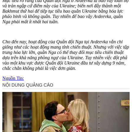
Mục tiêu rõ ràng của Quân đội Nga ở Avdeevka là bao vây toàn bộ
và tràn ngập cứ điểm này của Ukraine; biến nơi đây thành một
Bakhmut thứ hai để tiếp tục tiêu hao quân Ukraine bằng hỏa lực
pháo binh và không quân. Tuy nhiên để bao vây Avdeevka, quân
Nga phải mất ít nhất hai tuần.
Cho đến nay, hoạt động của Quân đội Nga tại Avdeevka vẫn chỉ
giống như các hoạt động mang tính chiến thuật. Nhưng với việc tập
trung hỏa lực lớn, quân Nga có thể thay đổi mục tiêu chiến thuật
dựa trên khả năng phòng ngự của Ukraine. Tuy nhiên việc đột phá
vào một khu vực được Quân đội Ukraine đầu tư xây dựng 9 năm,
chắc chắn không phải là việc đơn giản.
Nguồn Tin: