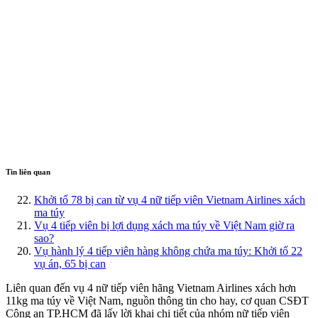
Tin liên quan
Khởi tố 78 bị can từ vụ 4 nữ tiếp viên Vietnam Airlines xách
ma túy
Vụ 4 tiếp viên bị lợi dụng xách ma túy về Việt Nam giờ ra
sao?
Vụ hành lý 4 tiếp viên hàng không chứa ma túy: Khởi tố 22
vụ án, 65 bị can
Liên quan đến vụ 4 nữ tiế‌p viê‌n hãng Vietnam Airlines xách hơn
11kg m‌a tú‌y về Việt Nam, nguồn thông tin cho hay, cơ quan CSĐT
Công an TP.HCM đã lấy lời khai chi tiết của nhóm nữ tiế‌p viê‌n