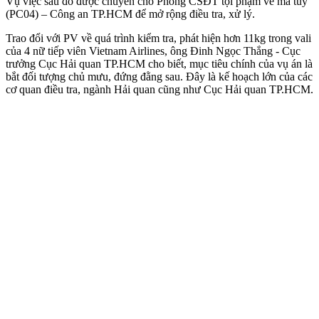
Vụ việc sau đó được chuyển cho Phòng CSĐT tội phạm về m‌a tú‌y
(PC04) – Công an TP.HCM để mở rộng điều tra, xử lý.
Trao đổi với PV về quá trình kiểm tra, phát hiện hơn 11kg trong vali
của 4 nữ tiế‌p viê‌n Vietnam Airlines, ông Đinh Ngọc Thắng - Cục
trưởng Cục Hải quan TP.HCM cho biết, mục tiêu chính của vụ án là
bắt đối tượng chủ mưu, đứng đằng sau. Đây là kế hoạch lớn của các
cơ quan điều tra, ngành Hải quan cũng như Cục Hải quan TP.HCM.