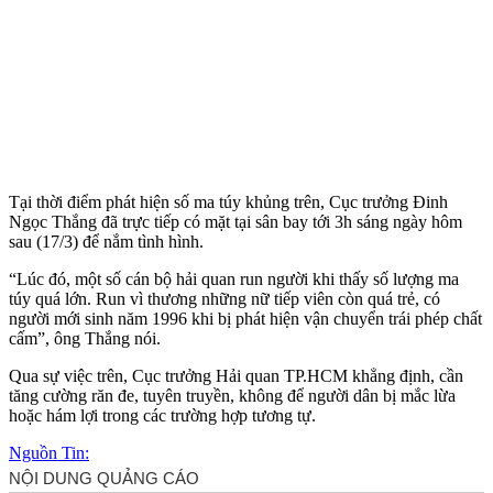
Tại thời điểm phát hiện số m‌a tú‌y khủng trên, Cục trưởng Đinh
Ngọc Thắng đã trực tiếp có mặt tại sân bay tới 3h sáng ngày hôm
sau (17/3) để nắm tình hình.
“Lúc đó, một số cán bộ hải quan run người khi thấy số lượng m‌a
tú‌y quá lớn. Run vì thương những nữ tiế‌p viê‌n còn quá trẻ, có
người mới sinh năm 1996 khi bị phát hiện vận chuyển trái phép chất
cấm”, ông Thắng nói.
Qua sự việc trên, Cục trưởng Hải quan TP.HCM khẳng định, cần
tăng cường răn đe, tuyên truyền, không để người dân bị mắc lừa
hoặc hám lợi trong các trường hợp tương tự.
Nguồn Tin: