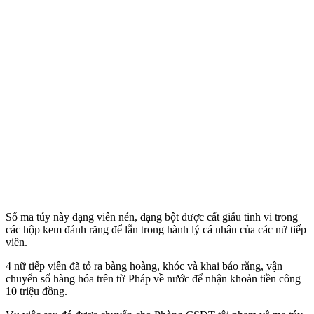
Số m‌a tú‌y này dạng viên nén, dạng bột được cất giấu tinh vi trong
các hộp kem đánh răng để lẫn trong hành lý cá nhân của các nữ tiế‌p
viê‌n.
4 nữ tiế‌p viê‌n đã tỏ ra bàng hoàng, khóc và khai báo rằng, vận
chuyển số hàng hóa trên từ Pháp về nước để nhận khoản tiền công
10 triệu đồng.