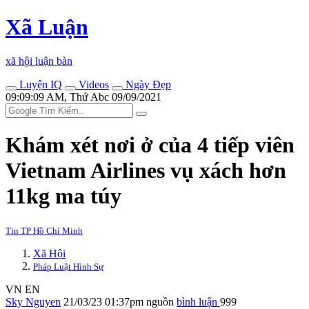
Xã Luận
xã hội luận bàn
Luyện IQ
Videos
Ngày Đẹp
09:09:09 AM, Thứ Abc 09/09/2021
Khám xét nơi ở của 4 tiế‌p viê‌n
Vietnam Airlines vụ xách hơn
11kg m‌a tú‌y
Tin TP Hồ Chí Minh
Xã Hội
Pháp Luật Hình Sự
VN
EN
Sky Nguyen
21/03/23 01:37pm
nguồn
bình luận
999