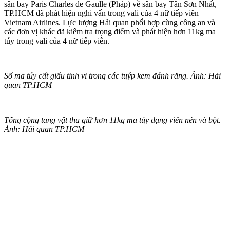
sân bay Paris Charles de Gaulle (Pháp) về sân bay Tân Sơn Nhất,
TP.HCM đã phát hiện nghi vấn trong vali của 4 nữ tiế‌p viê‌n
Vietnam Airlines. Lực lượng Hải quan phối hợp cùng công an và
các đơn vị khác đã kiểm tra trọng điểm và phát hiện hơn 11kg m‌a
tú‌y trong vali của 4 nữ tiế‌p viê‌n.
Số m‌a tú‌y cất giấu tinh vi trong các tuýp kem đánh răng. Ảnh: Hải
quan TP.HCM
Tổng cộng tang vật thu giữ hơn 11kg m‌a tú‌y dạng viên nén và bột.
Ảnh: Hải quan TP.HCM