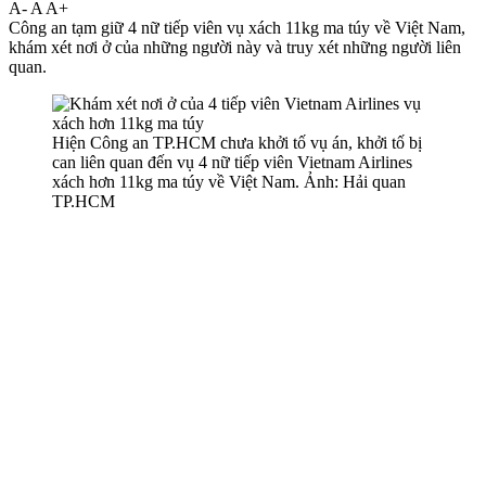
A-
A
A+
Công an tạm giữ 4 nữ tiế‌p viê‌n vụ xách 11kg m‌a tú‌y về Việt Nam,
khám xét nơi ở của những người này và truy xét những người liên
quan.
Hiện Công an TP.HCM chưa khởi tố vụ án, khởi tố bị
can liên quan đến vụ 4 nữ tiế‌p viê‌n Vietnam Airlines
xách hơn 11kg m‌a tú‌y về Việt Nam. Ảnh: Hải quan
TP.HCM