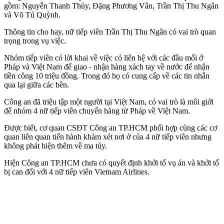
gồm: Nguyễn Thanh Thủy, Đặng Phương Vân, Trần Thị Thu Ngân
và Võ Tú Quỳnh.
Thông tin cho hay, nữ tiế‌p viê‌n Trần Thị Thu Ngân có vai trò quan
trọng trong vụ việc.
Nhóm tiế‌p viê‌n có lời khai về việc có liên hệ với các đầu mối ở
Pháp và Việt Nam để giao - nhận hàng xách tay về nước để nhận
tiền công 10 triệu đồng. Trong đó họ có cung cấp về các tin nhắn
qua lại giữa các bên.
Công an đã triệu tập một người tại Việt Nam, có vai trò là môi giới
để nhóm 4 nữ tiế‌p viê‌n chuyển hàng từ Pháp về Việt Nam.
Được biết, cơ quan CSĐT Công an TP.HCM phối hợp cùng các cơ
quan liên quan tiến hành khám xét nơi ở của 4 nữ tiế‌p viê‌n nhưng
không phát hiện thêm về m‌a tú‌y.
Hiện Công an TP.HCM chưa có quyết định khởi tố vụ án và khởi tố
bị can đối với 4 nữ tiế‌p viê‌n Vietnam Airlines.