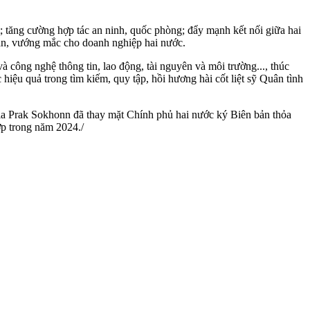
ết; tăng cường hợp tác an ninh, quốc phòng; đẩy mạnh kết nối giữa hai
hăn, vướng mắc cho doanh nghiệp hai nước.
à công nghệ thông tin, lao động, tài nguyên và môi trường..., thúc
iệu quả trong tìm kiếm, quy tập, hồi hương hài cốt liệt sỹ Quân tình
a Prak Sokhonn đã thay mặt Chính phủ hai nước ký Biên bản thỏa
p trong năm 2024./