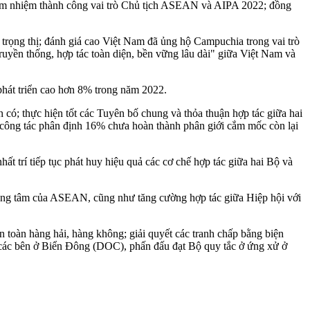
đảm nhiệm thành công vai trò Chủ tịch ASEAN và AIPA 2022; đồng
rọng thị; đánh giá cao Việt Nam đã ủng hộ Campuchia trong vai trò
uyền thống, hợp tác toàn diện, bền vững lâu dài" giữa Việt Nam và
phát triển cao hơn 8% trong năm 2022.
ện có; thực hiện tốt các Tuyên bố chung và thỏa thuận hợp tác giữa hai
ẩy công tác phân định 16% chưa hoàn thành phân giới cắm mốc còn lại
t trí tiếp tục phát huy hiệu quả các cơ chế hợp tác giữa hai Bộ và
 trung tâm của ASEAN, cũng như tăng cường hợp tác giữa Hiệp hội với
n toàn hàng hải, hàng không; giải quyết các tranh chấp bằng biện
các bên ở Biển Đông (DOC), phấn đấu đạt Bộ quy tắc ở ứng xử ở