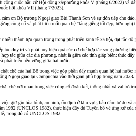
ành công cuộc bầu cử Hội đồng xã/phường khóa V (tháng 6/2022) và 
Quốc hội khóa VII (tháng 7/2023).
cảm ơn Bộ trưởng Ngoại giao Bùi Thanh Sơn về sự đón tiếp chu đáo, t
 củng cố và phát triển mối quan hệ "láng giềng tốt đẹp, hữu nghị tr
ều thành tựu quan trọng trong phát triển kinh tế-xã hội, đạt tốc độ 
tiếp tục duy trì và phát huy hiệu quả các cơ chế hợp tác song phương hi
 hợp tác giữa các địa phương, nhất là giữa các tỉnh giáp biên; thúc đ
à phát triển bền vững giữa hai nước.
chặt chẽ của hai Bộ trong việc góp phần đẩy mạnh quan hệ hai nước; nhấ
ưởng Ngoại giao tại Campuchia vào thời gian phù hợp trong năm 2023.
chặt chẽ với nhau trong việc củng cố đoàn kết, thống nhất và vai trò
việc giữ gìn hòa bình, an ninh, ổn định ở khu vực, bảo đảm tự do và a
n năm 1982 (UNCLOS 1982), thực hiện đầy đủ Tuyên bố về ứng xử của 
c tế, trong đó có UNCLOS 1982.