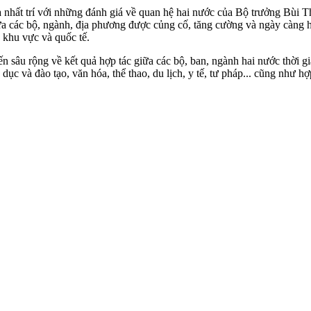
hất trí với những đánh giá về quan hệ hai nước của Bộ trưởng Bùi Tha
ữa các bộ, ngành, địa phương được củng cố, tăng cường và ngày càng h
 khu vực và quốc tế.
iến sâu rộng về kết quả hợp tác giữa các bộ, ban, ngành hai nước thời g
o dục và đào tạo, văn hóa, thể thao, du lịch, y tế, tư pháp... cũng như 