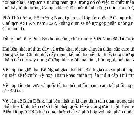
nổi bật của Campuchia những năm qua, trong đó có việc tổ chức th
thời bày tỏ tin tưởng Campuchia sẽ tổ chức thành công cuộc bầu cử 
Phó Thủ tướng, Bộ trưởng Ngoại giao và Hợp tác quốc tế Campuchia 
Chủ tịch ASEAN năm 2022, khẳng định sẽ nỗ lực góp phần không ngừng
Campuchia.
Đồng thời, ông Prak Sokhonn cũng chúc mừng Việt Nam đã đạt được nhi
Hai bên nhất trí thúc đẩy và triển khai tốt các chuyến thăm cấp cao; 
Đảng và hai Chính phủ; đẩy mạnh kết nối hai nền kinh tế; tăng cường
nhằm tiếp tục xây dựng đường biên giới hòa bình, hữu nghị, hợp tác v
Về hợp tác giữa hai Bộ Ngoại giao, hai bên đánh giá cao sự phối hợp 
dự kiến sẽ tổ chức Kỳ họp Tham khảo chính trị lần thứ 8 cấp Thứ tr
Về hợp tác khu vực và quốc tế, hai bên nhấn mạnh cam kết phối hợp 
các đối tác.
Về vấn đề Biển Đông, hai bên nhất trí khẳng định tầm quan trọng của 
pháp hòa bình, trên cơ sở luật pháp quốc tế và Công ước Luật Biể
Biển Đông (COC) hiệu quả, thực chất và phù hợp với luật pháp quố