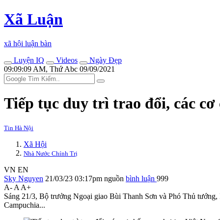
Xã Luận
xã hội luận bàn
Luyện IQ
Videos
Ngày Đẹp
09:09:09 AM, Thứ Abc 09/09/2021
Tiếp tục duy trì trao đổi, các
Tin Hà Nội
Xã Hội
Nhà Nước Chính Trị
VN
EN
Sky Nguyen
21/03/23 03:17pm
nguồn
bình luận
999
A-
A
A+
Sáng 21/3, Bộ trưởng Ngoại giao Bùi Thanh Sơn và Phó Thủ tướng,
Campuchia...