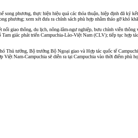
ơ chế song phương, thực hiện hiệu quả các thỏa thuận, hiệp định đã ký k
tư song phương; xem xét đưa ra chính sách phù hợp nhằm tháo gỡ khó k
t nối giao thông, du lịch, nông-lâm-ngư nghiệp, bưu chính viễn thông v
 Tam giác phát triển Campuchia-Lào-Việt Nam (CLV); tiếp tục hợp tác h
hó Thủ tướng, Bộ trưởng Bộ Ngoại giao và Hợp tác quốc tế Campuchi
ợp Việt Nam-Campuchia sẽ diễn ra tại Campuchia vào thời điểm phù hợ