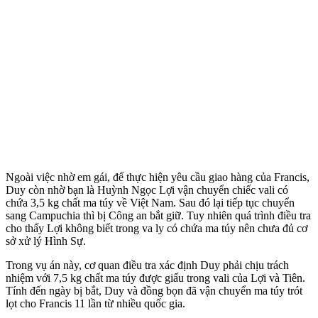
Ngoài việc nhờ em gái, để thực hiện yêu cầu giao hàng của Francis,
Duy còn nhờ bạn là Huỳnh Ngọc Lợi vận chuyển chiếc vali có
chứa 3,5 kg chất m‌a tú‌y về Việt Nam. Sau đó lại tiếp tục chuyển
sang Campuchia thì bị Công an bắt giữ. Tuy nhiên quá trình điều tra
cho thấy Lợi không biết trong va ly có chứa m‌a tú‌y nên chưa đủ cơ
sở xử lý Hình Sự.
Trong vụ án này, cơ quan điều tra xác định Duy phải chịu trách
nhiệm với 7,5 kg chất m‌a tú‌y được giấu trong vali của Lợi và Tiên.
Tính đến ngày bị bắt, Duy và đồng bọn đã vận chuyển m‌a tú‌y trót
lọt cho Francis 11 lần từ nhiều quốc gia.