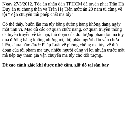
Ngày 27/3/2012, Tòa án nhân dân TPHCM đã tuyên phạt Trần Hà
Duy án tù chung thân và Trần Hạ Tiên mức án 20 năm tù cùng về
tội "Vận chuyển trái phép chất m‌a tú‌y".
Có thể thấy, buôn lậu m‌a tú‌y bằng đường hàng không đang ngày
một tinh vi. Mặc dù các cơ quan chức năng, cơ quan truyền thông
đã tuyên truyền về tác hại, thủ đoạn của đối tượng phạm tội m‌a tú‌y
qua đường hàng không nhưng một bộ phận người dân vẫn chưa
hiểu, chưa nắm được Pháp Luật về phòng chống m‌a tú‌y, về thủ
đoạn của tội phạm m‌a tú‌y, nhiều người cũng vì lợi nhuận trước mắt
mà tiếp tay tham gia vận chuyển m‌a tú‌y cho đối tượng...
Đề cao cảnh giác khi được nhờ cầm, giữ đồ tại sân bay