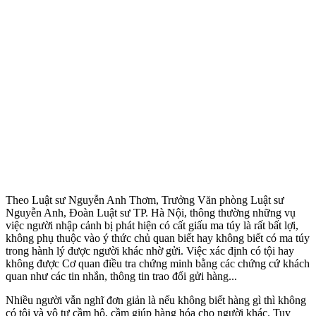
Theo Luật sư Nguyễn Anh Thơm, Trưởng Văn phòng Luật sư
Nguyễn Anh, Đoàn Luật sư TP. Hà Nội, thông thường những vụ
việc người nhập cảnh bị phát hiện có cất giấu m‌a tú‌y là rất bất lợi,
không phụ thuộc vào ý thức chủ quan biết hay không biết có m‌a tú‌y
trong hành lý được người khác nhờ gửi. Việc xác định có tội hay
không được Cơ quan điều tra chứng minh bằng các chứng cứ khách
quan như các tin nhắn, thông tin trao đổi gửi hàng...
Nhiều người vẫn nghĩ đơn giản là nếu không biết hàng gì thì không
có tội và vô tư cầm hộ, cầm giúp hàng hóa cho người khác. Tuy