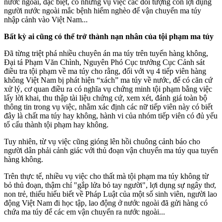
nước ngoài, đặc biệt, có những vụ việc các đối tượng còn lợi dụng
người nước ngoài mắc bệnh hiểm nghèo để vận chuyển m‌a tú‌y
nhập cảnh vào Việt Nam...
Bất kỳ ai cũng có thể trở thành nạn nhân của tội phạm m‌a tú‌y
Đã từng triệt phá nhiều chuyên án m‌a tú‌y trên tuyến hàng không,
Đại tá Phạm Văn Chình, Nguyên Phó Cục trưởng Cục Cảnh sát
điều tra tội phạm về m‌a tú‌y cho rằng, đối với vụ 4 tiế‌p viê‌n hàng
không Việt Nam bị phát hiện “xách” m‌a tú‌y về nước, để có căn cứ
xử lý, cơ quan điều ra có nghĩa vụ chứng minh tội phạm bằng việc
lấy lời khai, thu thập tài liệu chứng cứ, xem xét, đánh giá toàn bộ
thông tin trong vụ việc, nhằm xác định các nữ tiế‌p viê‌n này có biết
đây là chất m‌a tú‌y hay không, hành vi của nhóm tiế‌p viê‌n có đủ yếu
tố cấu thành tội phạm hay không.
Tuy nhiên, từ vụ việc cũng gióng lên hồi chuông cảnh báo cho
người dân phải cảnh giác với thủ đoạn vận chuyển m‌a tú‌y qua tuyến
hàng không.
Trên thực tế, nhiều vụ việc cho thất mà tội phạm m‌a tú‌y không từ
bỏ thủ đoạn, thậm chí "gắp lửa bỏ tay người", lợi dụng sự ngây thơ,
non trẻ, thiếu hiểu biết về Pháp Luật của một số sinh viên, người lao
động Việt Nam đi học tập, lao động ở nước ngoài đã gửi hàng có
chứa m‌a tú‌y để các em vận chuyển ra nước ngoài...