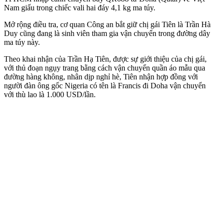
Nam giấu trong chiếc vali hai đáy 4,1 kg m‌a tú‌y.
Mở rộng điều tra, cơ quan Công an bắt giữ chị gái Tiên là Trần Hà
Duy cũng đang là sinh viên tham gia vận chuyển trong đường dây
m‌a tú‌y này.
Theo khai nhận của Trần Hạ Tiên, được sự giới thiệu của chị gái,
với thủ đoạn ngụy trang bằng cách vận chuyển quần áo mẫu qua
đường hàng không, nhân dịp nghỉ hè, Tiên nhận hợp đồng với
người đàn ông gốc Nigeria có tên là Francis đi Doha vận chuyển
với thù lao là 1.000 USD/lần.