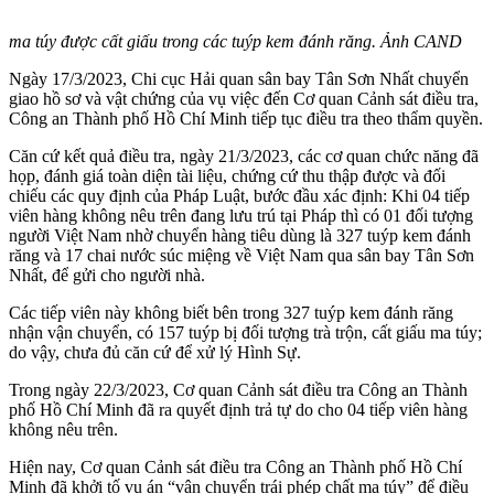
m‌a tú‌y được cất giấu trong các tuýp kem đánh răng. Ảnh CAND
Ngày 17/3/2023, Chi cục Hải quan sân bay Tân Sơn Nhất chuyển
giao hồ sơ và vật chứng của vụ việc đến Cơ quan Cảnh sát điều tra,
Công an Thành phố Hồ Chí Minh tiếp tục điều tra theo thẩm quyền.
Căn cứ kết quả điều tra, ngày 21/3/2023, các cơ quan chức năng đã
họp, đánh giá toàn diện tài liệu, chứng cứ thu thập được và đối
chiếu các quy định của Pháp Luật, bước đầu xác định: Khi 04 tiế‌p
viê‌n hàng không nêu trên đang lưu trú tại Pháp thì có 01 đối tượng
người Việt Nam nhờ chuyển hàng tiêu dùng là 327 tuýp kem đánh
răng và 17 chai nước súc miệng về Việt Nam qua sân bay Tân Sơn
Nhất, để gửi cho người nhà.
Các tiế‌p viê‌n này không biết bên trong 327 tuýp kem đánh răng
nhận vận chuyển, có 157 tuýp bị đối tượng trà trộn, cất giấu m‌a tú‌y;
do vậy, chưa đủ căn cứ để xử lý Hình Sự.
Trong ngày 22/3/2023, Cơ quan Cảnh sát điều tra Công an Thành
phố Hồ Chí Minh đã ra quyết định trả tự do cho 04 tiế‌p viê‌n hàng
không nêu trên.
Hiện nay, Cơ quan Cảnh sát điều tra Công an Thành phố Hồ Chí
Minh đã khởi tố vụ án “vận chuyển trái phép chất m‌a tú‌y” để điều