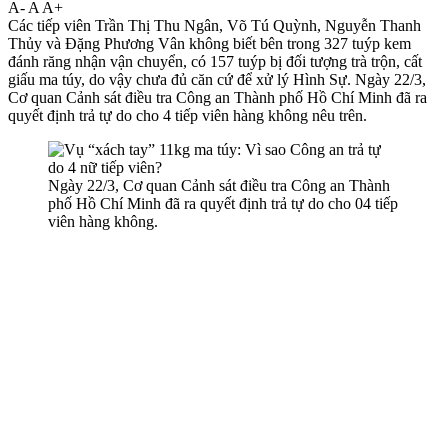
A-
A
A+
Các tiế‌p viê‌n Trần Thị Thu Ngân, Võ Tú Quỳnh, Nguyễn Thanh
Thủy và Đặng Phương Vân không biết bên trong 327 tuýp kem
đánh răng nhận vận chuyển, có 157 tuýp bị đối tượng trà trộn, cất
giấu m‌a tú‌y, do vậy chưa đủ căn cứ để xử lý Hình Sự. Ngày 22/3,
Cơ quan Cảnh sát điều tra Công an Thành phố Hồ Chí Minh đã ra
quyết định trả tự do cho 4 tiế‌p viê‌n hàng không nêu trên.
Ngày 22/3, Cơ quan Cảnh sát điều tra Công an Thành
phố Hồ Chí Minh đã ra quyết định trả tự do cho 04 tiế‌p
viê‌n hàng không.