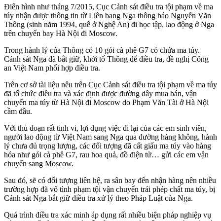
Điển hình như tháng 7/2015, Cục Cảnh sát điều tra tội phạm về m‌a
tú‌y nhận được thông tin từ Liên bang Nga thông báo Nguyễn Văn
Thông (sinh năm 1994, quê ở Nghệ An) đi học tập, lao động ở Nga
trên chuyến bay Hà Nội đi Moscow.
Trong hành lý của Thông có 10 gói cà phê G7 có chứa m‌a tú‌y.
Cảnh sát Nga đã bắt giữ, khởi tố Thông để điều tra, đề nghị Công
an Việt Nam phối hợp điều tra.
Trên cơ sở tài liệu nêu trên Cục Cảnh sát điều tra tội phạm về m‌a tú‌y
đã tổ chức điều tra và xác định được đường dây mua bán, vận
chuyển m‌a tú‌y từ Hà Nội đi Moscow do Phạm Văn Tài ở Hà Nội
cầm đầu.
Với thủ đoạn rất tinh vi, lợi dụng việc đi lại của các em sinh viên,
người lao động từ Việt Nam sang Nga qua đường hàng không, hành
lý chưa đủ trọng lượng, các đối tượng đã cất giấu m‌a tú‌y vào hàng
hóa như gói cà phê G7, rau hoa quả, đồ điện tử… gửi các em vận
chuyển sang Moscow.
Sau đó, sẽ có đối tượng liên hệ, ra sân bay đến nhận hàng nên nhiều
trường hợp đã vô tình phạm tội vận chuyển trái phép chất m‌a tú‌y, bị
Cảnh sát Nga bắt giữ điều tra xử lý theo Pháp Luật của Nga.
Quá trình điều tra xác minh áp dụng rất nhiều biện pháp nghiệp vụ