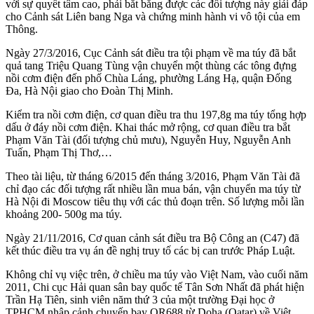
với sự quyết tâm cao, phải bắt bằng được các đối tượng này giải đáp
cho Cảnh sát Liên bang Nga và chứng minh hành vi vô tội của em
Thông.
Ngày 27/3/2016, Cục Cảnh sát điều tra tội phạm về m‌a tú‌y đã bắt
quả tang Triệu Quang Tùng vận chuyển một thùng các tông đựng
nồi cơm điện đến phố Chùa Láng, phường Láng Hạ, quận Đống
Đa, Hà Nội giao cho Đoàn Thị Minh.
Kiểm tra nồi cơm điện, cơ quan điều tra thu 197,8g m‌a tú‌y tổng hợp
dấu ở đáy nồi cơm điện. Khai thác mở rộng, cơ quan điều tra bắt
Phạm Văn Tài (đối tượng chủ mưu), Nguyễn Huy, Nguyễn Anh
Tuấn, Phạm Thị Thơ,…
Theo tài liệu, từ tháng 6/2015 đến tháng 3/2016, Phạm Văn Tài đã
chỉ đạo các đối tượng rất nhiều lần mua bán, vận chuyển m‌a tú‌y từ
Hà Nội đi Moscow tiêu thụ với các thủ đoạn trên. Số lượng mỗi lần
khoảng 200- 500g m‌a tú‌y.
Ngày 21/11/2016, Cơ quan cảnh sát điều tra Bộ Công an (C47) đã
kết thúc điều tra vụ án đề nghị truy tố các bị can trước Pháp Luật.
Không chỉ vụ việc trên, ở chiều m‌a tú‌y vào Việt Nam, vào cuối năm
2011, Chi cục Hải quan sân bay quốc tế Tân Sơn Nhất đã phát hiện
Trần Hạ Tiên, sinh viên năm thứ 3 của một trường Đại học ở
TPHCM nhập cảnh chuyến bay QR688 từ Doha (Qatar) về Việt