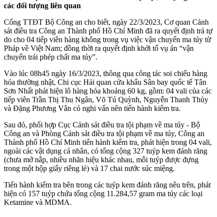
các đối tượng liên quan
Cổng TTĐT Bộ Công an cho biết, ngày 22/3/2023, Cơ quan Cảnh
sát điều tra Công an Thành phố Hồ Chí Minh đã ra quyết định trả tự
do cho 04 tiế‌p viê‌n hàng không trong vụ việc vận chuyển m‌a tú‌y từ
Pháp về Việt Nam; đồng thời ra quyết định khởi tố vụ án “vận
chuyển trái phép chất m‌a tú‌y”.
Vào lúc 08h45 ngày 16/3/2023, thông qua công tác soi chiếu hàng
hóa thường nhật, Chi cục Hải quan cửa khẩu Sân bay quốc tế Tân
Sơn Nhất phát hiện lô hàng hóa khoảng 60 kg, gồm: 04 vali của các
tiế‌p viê‌n Trần Thị Thu Ngân, Võ Tú Quỳnh, Nguyễn Thanh Thủy
và Đặng Phương Vân có nghi vấn nên tiến hành kiểm tra.
Sau đó, phối hợp Cục Cảnh sát điều tra tội phạm về m‌a tú‌y - Bộ
Công an và Phòng Cảnh sát điều tra tội phạm về m‌a tú‌y, Công an
Thành phố Hồ Chí Minh tiến hành kiểm tra, phát hiện trong 04 vali,
ngoài các vật dụng cá nhân, có tổng cộng 327 tuýp kem đánh răng
(chưa mở nắp, nhiều nhãn hiệu khác nhau, mỗi tuýp được đựng
trong một hộp giấy riêng lẻ) và 17 chai nước súc miệng.
Tiến hành kiểm tra bên trong các tuýp kem đánh răng nêu trên, phát
hiện có 157 tuýp chứa tổng cộng 11.284,57 gram m‌a tú‌y các loại
Ketamine và MDMA.