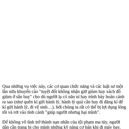
Qua những vụ việc này, các cơ quan chức năng và các luật sư một
lần nữa khuyến cáo "tuyệt đối không nhận giữ giùm hay xách đồ
giùm ở sân bay" cho dù người lạ có năn nỉ hay trình bày hoàn cảnh
ra sao (như quên kí gửi hành lý, hành lý quá cân hay đi đăng kí để
kí gửi hành lý, đi vệ sinh…), bởi chúng ta rất có thể bị lợi dụng lòng
tốt và rơi vào tình cảnh "giúp người nhưng hại mình".
Để không vô tình trở thành nạn nhân của tội phạm m‌a tú‌y, người
dân cần trang bị cho mình những kỹ năng cơ bản khi đi máy bay.