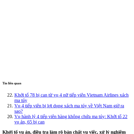
Tin liên quan
Khởi tố 78 bị can từ vụ 4 nữ tiếp viên Vietnam Airlines xách
ma túy
Vụ 4 tiếp viên bị lợi dụng xách ma túy về Việt Nam giờ ra
sao?
Vụ hành lý 4 tiếp viên hàng không chứa ma túy: Khởi tố 22
vụ án, 65 bị can
Khởi tố vụ án, điều tra làm rõ bản chất vụ việc, xử lý nghiêm