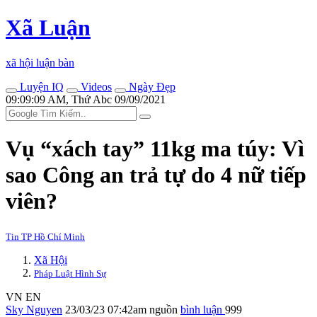
Xã Luận
xã hội luận bàn
Luyện IQ
Videos
Ngày Đẹp
09:09:09 AM, Thứ Abc 09/09/2021
Vụ “xách tay” 11kg m‌a tú‌y: Vì
sao Công an trả tự do 4 nữ tiế‌p
viê‌n?
Tin TP Hồ Chí Minh
Xã Hội
Pháp Luật Hình Sự
VN
EN
Sky Nguyen
23/03/23 07:42am
nguồn
bình luận
999