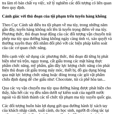
tra làm rõ bản chất vụ việc, xử lý nghiêm các đối tượng có liên quan
theo quy định.
Cảnh giác với thủ đoạn của tội phạm trên tuyến hàng không
Theo Cục Cảnh sát điều tra tội phạm về m‌a tú‌y, trong những năm
gần đây, tuyến hàng không nổi lên là tuyến trọng điểm về m‌a tú‌y.
Phương thức, thủ đoạn hoạt động của các đối tượng vận chuyển trái
phép m‌a tú‌y qua đường hàng không ngày càng tinh vi, xảo quyệt và
thường xuyên thay đổi nhằm đối phó với các biện pháp kiểm soát
của các cơ quan chức năng.
Bên cạnh việc sử dụng các phương thức, thủ đoạn đã từng bị phát
hiện như trà trộn, ngụy trang, cất giấu trong các mặt hàng thực
phẩm chức năng, mỹ phẩm, gần đây lực lượng chức năng còn phát
hiện thủ đoạn cất giấu trong máy móc, thiết bị, đồ gia dụng hòng
qua mặt lực lượng chức năng hoặc đóng trong các gói vật phẩm
chứa định dạng dễ che giấu như: Chocolate, túi cà phê hòa tan...
Qua các vụ vận chuyển m‌a tú‌y qua đường hàng được phát hiện cho
thấy, hầu hết các vụ đều nằm dưới sự kiểm soát của người nước
ngoài và đã hình thành các tổ chức tội phạm m‌a tú‌y xuyên quốc gia.
Các đối tượng buôn bán lợi dụng gửi qua đường hành lý xách tay
của khách nhập cảnh, xuất cảnh, du học sinh, người đi công tác tại