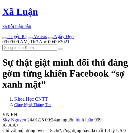
Xã Luận
xã hội luận bàn
Luyện IQ
Videos
Ngày Đẹp
09:09:09 AM, Thứ Abc 09/09/2021
Sự thật giật mình đối thủ đáng
gờm từng khiến Facebook “sợ
xanh mặt”
Khoa Học CNTT
Công Nghệ Thông Tin
VN
EN
Sky Nguyen
24/01/25 09:24am
nguồn
bình luận
999
A-
A
A+
Chỉ với một dòng tweet 18 chữ, ứng dụng này đã mất 1,3 tỷ USD