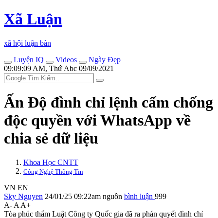
Xã Luận
xã hội luận bàn
Luyện IQ
Videos
Ngày Đẹp
09:09:09 AM, Thứ Abc 09/09/2021
Ấn Độ đình chỉ lệnh cấm chống
độc quyền với WhatsApp về
chia sẻ dữ liệu
Khoa Học CNTT
Công Nghệ Thông Tin
VN
EN
Sky Nguyen
24/01/25 09:22am
nguồn
bình luận
999
A-
A
A+
Tòa phúc thẩm Luật Công ty Quốc gia đã ra phán quyết đình chỉ