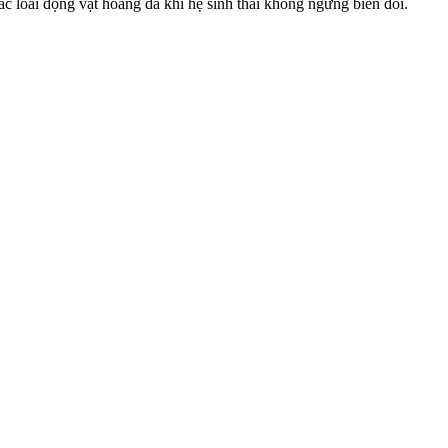
c loài động vật hoang dã khi hệ sinh thái không ngừng biến đổi.