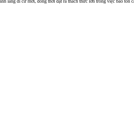
 lang di cư mới, đồng thời đặt ra thách thức lớn trong việc bảo tồn cá