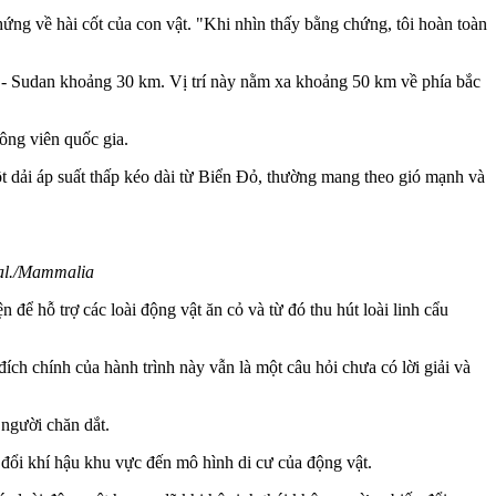
ứng về hài cốt của con vật. "Khi nhìn thấy bằng chứng, tôi hoàn toàn
p - Sudan khoảng 30 km. Vị trí này nằm xa khoảng 50 km về phía bắc
công viên quốc gia.
ột dải áp suất thấp kéo dài từ Biển Đỏ, thường mang theo gió mạnh và
 al./Mammalia
để hỗ trợ các loài động vật ăn cỏ và từ đó thu hút loài linh cẩu
ích chính của hành trình này vẫn là một câu hỏi chưa có lời giải và
 người chăn dắt.
 đổi khí hậu khu vực đến mô hình di cư của động vật.