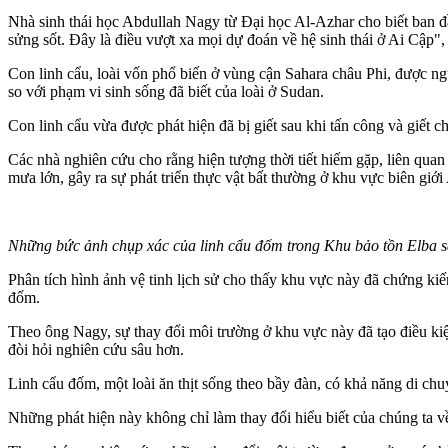
Nhà sinh thái học Abdullah Nagy từ Đại học Al-Azhar cho biết ban đầ
sửng sốt. Đây là điều vượt xa mọi dự đoán về hệ sinh thái ở Ai Cập", 
Con linh cẩu, loài vốn phổ biến ở vùng cận Sahara châu Phi, được n
so với phạm vi sinh sống đã biết của loài ở Sudan.
Con linh cẩu vừa được phát hiện đã bị giết sau khi tấn công và giết 
Các nhà nghiên cứu cho rằng hiện tượng thời tiết hiếm gặp, liên qua
mưa lớn, gây ra sự phát triển thực vật bất thường ở khu vực biên giớ
Những bức ảnh chụp xác của linh cẩu đốm trong Khu bảo tồn Elba sa
Phân tích hình ảnh vệ tinh lịch sử cho thấy khu vực này đã chứng kiến
đốm.
Theo ông Nagy, sự thay đổi môi trường ở khu vực này đã tạo điều kiện
đòi hỏi nghiên cứu sâu hơn.
Linh cẩu đốm, một loài ăn thịt sống theo bầy đàn, có khả năng di ch
Những phát hiện này không chỉ làm thay đổi hiểu biết của chúng ta v