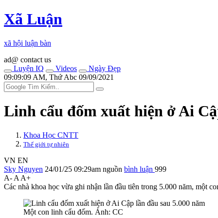
Xã Luận
xã hội luận bàn
ad@ contact us
Luyện IQ
Videos
Ngày Đẹp
09:09:09 AM, Thứ Abc 09/09/2021
Linh cẩu đốm xuất hiện ở Ai Cậ
Khoa Học CNTT
Thế giới tự nhiên
VN
EN
Sky Nguyen
24/01/25 09:29am
nguồn
bình luận
999
A-
A
A+
Các nhà khoa học vừa ghi nhận lần đầu tiên trong 5.000 năm, một co
Một con linh cẩu đốm. Ảnh: CC