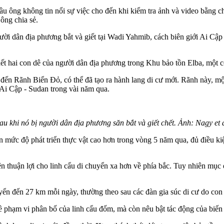
u ông không tin nổi sự việc cho đến khi kiểm tra ảnh và video bằng ch
ông chia sẻ.
gười dân địa phương bắt và giết tại Wadi Yahmib, cách biên giới Ai Cậ
chết hai con dê của người dân địa phương trong Khu bảo tồn Elba, một 
n đến Rãnh Biển Đỏ, có thể đã tạo ra hành lang di cư mới. Rãnh này, m
i Ai Cập - Sudan trong vài năm qua.
u khi nó bị người dân địa phương săn bắt và giết chết. Ảnh: Nagy et
 mức độ phát triển thực vật cao hơn trong vòng 5 năm qua, đủ điều kiện 
 thuận lợi cho linh cẩu di chuyển xa hơn về phía bắc. Tuy nhiên mục đ
uyển đến 27 km mỗi ngày, thường theo sau các đàn gia súc di cư do con
ề phạm vi phân bố của linh cẩu đốm, mà còn nêu bật tác động của biến