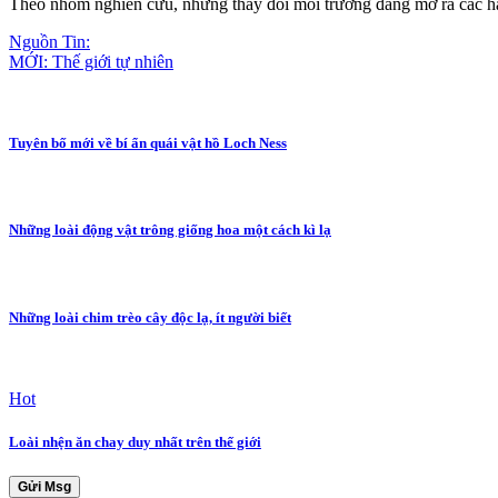
Theo nhóm nghiên cứu, những thay đổi môi trường đang mở ra các hành
Nguồn Tin:
MỚI: Thế giới tự nhiên
Tuyên bố mới về bí ẩn quái vật hồ Loch Ness
Những loài động vật trông giống hoa một cách kì lạ
Những loài chim trèo cây độc lạ, ít người biết
Hot
Loài nhện ăn chay duy nhất trên thế giới
Gửi Msg