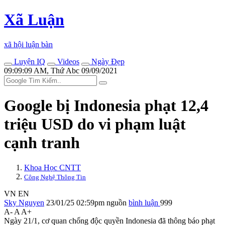
Xã Luận
xã hội luận bàn
Luyện IQ
Videos
Ngày Đẹp
09:09:09 AM, Thứ Abc 09/09/2021
Google bị Indonesia phạt 12,4
triệu USD do vi phạm luật
cạnh tranh
Khoa Học CNTT
Công Nghệ Thông Tin
VN
EN
Sky Nguyen
23/01/25 02:59pm
nguồn
bình luận
999
A-
A
A+
Ngày 21/1, cơ quan chống độc quyền Indonesia đã thông báo phạt