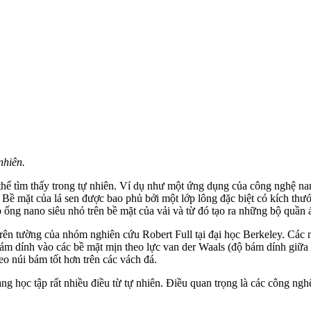
nhiên.
thể tìm thấy trong tự nhiên. Ví dụ như một ứng dụng của công nghệ nan
en. Bề mặt của lá sen được bao phủ bởi một lớp lông đặc biệt có kích 
p ống nano siêu nhỏ trên bề mặt của vải và từ đó tạo ra những bộ quầ
i trên tường của nhóm nghiên cứu Robert Full tại đại học Berkeley. Các
 bám dính vào các bề mặt mịn theo lực van der Waals (độ bám dính giữa
o núi bám tốt hơn trên các vách đá.
đang học tập rất nhiều điều từ tự nhiên. Điều quan trọng là các công n