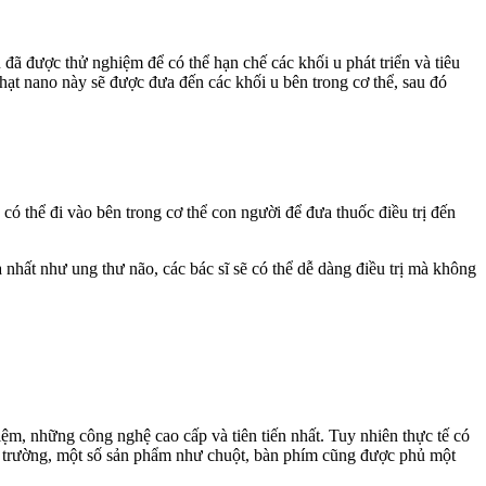
đã được thử nghiệm để có thể hạn chế các khối u phát triển và tiêu
ạt nano này sẽ được đưa đến các khối u bên trong c‌ơ th‌ể, sau đó
 thể đi vào bên trong c‌ơ th‌ể con người để đưa thuốc điều trị đến
hất như ung thư não, các bác sĩ sẽ có thể dễ dàng điều trị mà không
m, những công nghệ cao cấp và tiên tiến nhất. Tuy nhiên thực tế có
hị trường, một số sản phẩm như chuột, bàn phím cũng được phủ một