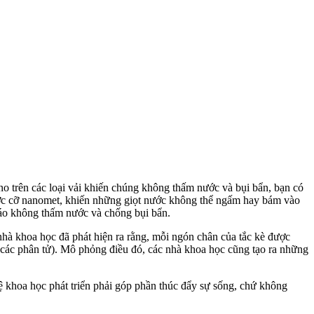
o trên các loại vải khiến chúng không thấm nước và bụi bẩn, bạn có
thước cỡ nanomet, khiến những giọt nước không thể ngấm hay bám vào
n áo không thấm nước và chống bụi bẩn.
 nhà khoa học đã phát hiện ra rằng, mỗi ngón chân của tắc kè được
 các phân tử). Mô phỏng điều đó, các nhà khoa học cũng tạo ra những
ghệ khoa học phát triển phải góp phần thúc đẩy sự sống, chứ không