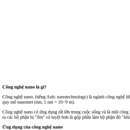
Công nghệ nano là gì?
Công nghệ nano, (tiếng Anh: nanotechnology) là ngành công nghệ liên q
quy mô nanomet (nm, 1 nm = 10−9 m).
Công nghệ nano có ứng dụng rất lớn trong cuộc sống và là một công ng
ra các bộ phận bị "ốm" và tuyệt hơn là góp phần làm bộ phận đó "khỏe
Ứng dụng của công nghệ nano