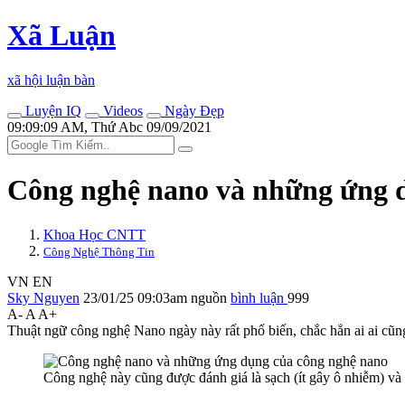
Xã Luận
xã hội luận bàn
Luyện IQ
Videos
Ngày Đẹp
09:09:09 AM, Thứ Abc 09/09/2021
Công nghệ nano và những ứng 
Khoa Học CNTT
Công Nghệ Thông Tin
VN
EN
Sky Nguyen
23/01/25 09:03am
nguồn
bình luận
999
A-
A
A+
Thuật ngữ công nghệ Nano ngày này rất phổ biến, chắc hẳn ai ai cũn
Công nghệ này cũng được đánh giá là sạch (ít gây ô nhiễm) và 