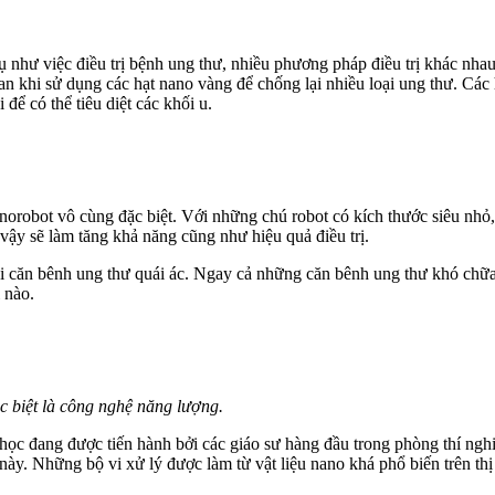
như việc điều trị bệnh ung thư, nhiều phương pháp điều trị khác nhau 
n khi sử dụng các hạt nano vàng để chống lại nhiều loại ung thư. Các h
để có thể tiêu diệt các khối u.
obot vô cùng đặc biệt. Với những chú robot có kích thước siêu nhỏ, có
vậy sẽ làm tăng khả năng cũng như hiệu quả điều trị.
i căn bênh ung thư quái ác. Ngay cả những căn bênh ung thư khó chữa n
 nào.
c biệt là công nghệ năng lượng.
ọc đang được tiến hành bởi các giáo sư hàng đầu trong phòng thí nghiệ
ày. Những bộ vi xử lý được làm từ vật liệu nano khá phổ biến trên t