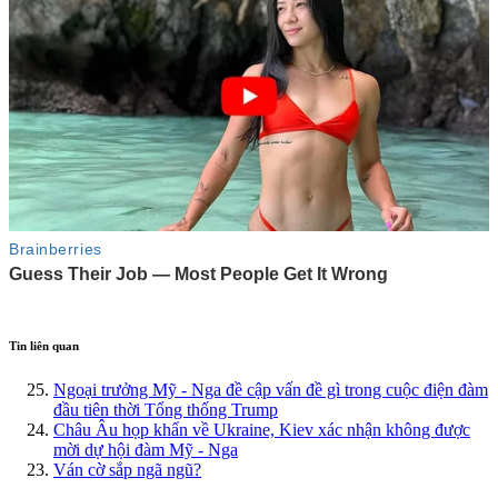
Tin liên quan
Ngoại trưởng Mỹ - Nga đề cập vấn đề gì trong cuộc điện đàm
đầu tiên thời Tổng thống Trump
Châu Âu họp khẩn về Ukraine, Kiev xác nhận không được
mời dự hội đàm Mỹ - Nga
Ván cờ sắp ngã ngũ?