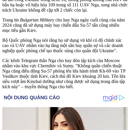
bắn hạ hoặc vô hiệu hóa 109 trong số 111 UAV Nga, song nhà chức
trách Ukraine không đề cập tới 2 chiếc còn lại.
Trang tin
Bulgarian Military
cho hay Nga ngày cuối cùng của năm
2024 cũng đã sử dụng máy bay chiến đấu Su-57 tấn công nhiều
mục tiêu gần Kiev.
Bộ Quốc phòng Nga nói rằng họ sử dụng vũ khí có độ chính xác
cao và UAV nhắm vào hạ tầng một sân bay quân sự và các doanh
nghiệp quốc phòng chế tạo thuốc súng cho quân đội Ukraine".
Các kênh Telegram thân Nga cho hay đòn tập kích của Moscow
nhằm vào khu vực Chernihiv và Sumy. "Không quân chiến thuật
Nga cũng điều động Su-57 phóng tên lửa hành trình Kh-69 vào TP
Vasilkov thuộc tỉnh Kiev, cách thủ đô Kiev khoảng 20 km. Tên lửa
siêu vượt âm Kinzhal dường như cũng được sử dụng trong đòn tập
kích này" – truyền thông Nga cho biết.