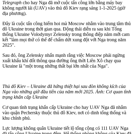
Telegraph
cho hay Nga đã mở cuộc tấn công lớn bằng máy bay
không người lái (UAV) vào thủ đô Kiev rạng sáng 1-1-2025 (giờ
địa phương).
Đây là cuộc tấn công hiếm hoi mà Moscow nhằm vào trung tâm thủ
đô Ukraine trong thời gian qua. Động thái diễn ra sau khi Tổng
thống Ukraine Volodymyr Zelensky trong thông điệp năm mới cam
kết "làm mọi thứ có thể để chấm dứt xung đột với Nga trong năm
2025".
Sau đó, ông Zelensky nhấn mạnh rằng việc Moscow phải ngừng
xuất khẩu khí đốt thông qua đường ống thời Liên Xô chạy qua
Ukraine là "một trong những thất bại lớn nhất của Nga".
Thủ đô Kiev – Ukraine đã hứng thiệt hại sau đòn không kích của
Nga vào những giờ đầu tiên của năm mới 2025. Ảnh: Cơ quan tình
trạng khẩn cấp Ukraine
Cơ quan tình trạng khẩn cấp Ukraine cho hay UAV Nga đã nhắm
vào quận Pechersky thuộc thủ đô Kiev, nơi có dinh tổng thống và
khu chính phủ.
Lực lượng không quân Ukraine tiết lộ tổng cộng có 111 UAV Nga
đã tấn công Ukraine trong đêm. Hệ thống phòng không của Kiev đã