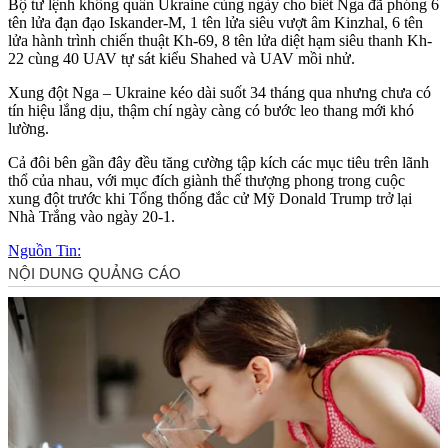
Bộ tư lệnh không quân Ukraine cùng ngày cho biết Nga đã phóng 6
tên lửa đạn đạo Iskander-M, 1 tên lửa siêu vượt âm Kinzhal, 6 tên
lửa hành trình chiến thuật Kh-69, 8 tên lửa diệt hạm siêu thanh Kh-
22 cùng 40 UAV t‌ּự sá‌ּt kiểu Shahed và UAV mồi nhử.
Xung đột Nga – Ukraine kéo dài suốt 34 tháng qua nhưng chưa có
tín hiệu lắng dịu, thậm chí ngày càng có bước leo thang mới khó
lường.
Cả đôi bên gần đây đều tăng cường tập kích các mục tiêu trên lãnh
thổ của nhau, với mục đích giành thế thượng phong trong cuộc
xung đột trước khi Tổng thống đắc cử Mỹ Donald Trump trở lại
Nhà Trắng vào ngày 20-1.
Nguồn Tin: