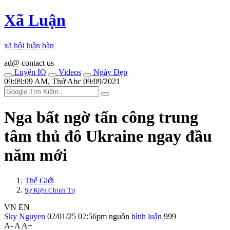
Xã Luận
xã hội luận bàn
ad@ contact us
Luyện IQ
Videos
Ngày Đẹp
09:09:09 AM, Thứ Abc 09/09/2021
Nga bất ngờ tấn công trung
tâm thủ đô Ukraine ngay đầu
năm mới
Thế Giới
Sự Kiện Chính Trị
VN
EN
Sky Nguyen
02/01/25 02:56pm
nguồn
bình luận
999
A-
A
A+