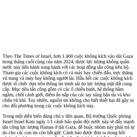
Theo The Times of Israel, hơn 1.400 cuộc không kích vào dải Gaza
trong tháng cuối cùng của năm 2024, được lực lượng không quân
nước này tiến hành song hành với các hoạt động tấn công trên bộ.
Tham gia các cuộc không kích có cả máy bay chiến đấu, trực thăng
vũ trang và máy bay không người lái. Hầu hết các cuộc không kích
được tổ chức dựa trên thông tin trinh sát do lực lượng mặt đất cung
cấp. Mục tiêu tấn công gồm có các ổ chiến binh, hệ thống hầm
ngầm, chốt cảnh giới, điểm ẩn nấp của các tay súng bắn tỉa và kho
chứa vũ khí. Tuy nhiên, nguồn tin không cho biết thiệt hại đã gây ra
cho đối phương trong các cuộc không kích này.
Trong một diễn biến đáng chú y liên quan, Bộ trưởng Quốc phòng
Israel Israel Katz ngày 1/1 cảnh báo quân đội nước này sẽ đẩy mạnh
tấn công lực lượng Hamas ở dải Gaza, để buộc nhóm này phải trả tự
do cho các con tin còn bắt giữ. Cảnh báo được đưa ra trong bối