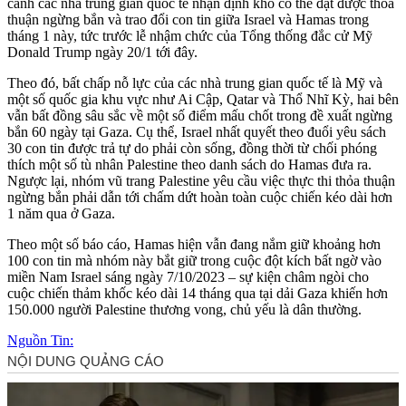
cảnh các nhà trung gian quốc tế nhận định khó có thể đạt được thỏa
thuận ngừng bắn và trao đổi con tin giữa Israel và Hamas trong
tháng 1 này, tức trước lễ nhậm chức của Tổng thống đắc cử Mỹ
Donald Trump ngày 20/1 tới đây.
Theo đó, bất chấp nỗ lực của các nhà trung gian quốc tế là Mỹ và
một số quốc gia khu vực như Ai Cập, Qatar và Thổ Nhĩ Kỳ, hai bên
vẫn bất đồng sâu sắc về một số điểm mấu chốt trong đề xuất ngừng
bắn 60 ngày tại Gaza. Cụ thể, Israel nhất quyết theo đuổi yêu sách
30 con tin được trả tự do phải còn sống, đồng thời từ chối phóng
thích một số tù nhân Palestine theo danh sách do Hamas đưa ra.
Ngược lại, nhóm vũ trang Palestine yêu cầu việc thực thi thỏa thuận
ngừng bắn phải dẫn tới chấm dứt hoàn toàn cuộc chiến kéo dài hơn
1 năm qua ở Gaza.
Theo một số báo cáo, Hamas hiện vẫn đang nắm giữ khoảng hơn
100 con tin mà nhóm này bắt giữ trong cuộc đột kích bất ngờ vào
miền Nam Israel sáng ngày 7/10/2023 – sự kiện châm ngòi cho
cuộc chiến thảm khốc kéo dài 14 tháng qua tại dải Gaza khiến hơn
150.000 người Palestine thương vong, chủ yếu là dân thường.
Nguồn Tin: