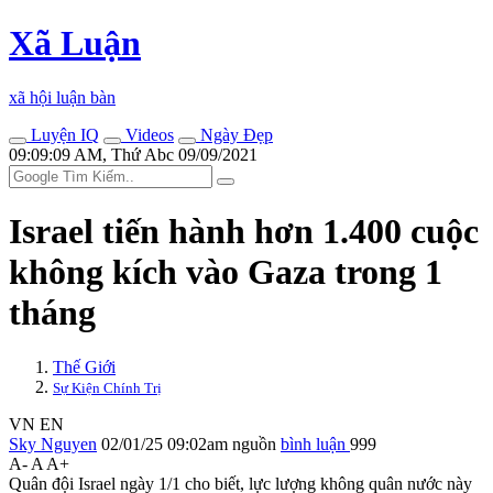
Xã Luận
xã hội luận bàn
Luyện IQ
Videos
Ngày Đẹp
09:09:09 AM, Thứ Abc 09/09/2021
Israel tiến hành hơn 1.400 cuộc
không kích vào Gaza trong 1
tháng
Thế Giới
Sự Kiện Chính Trị
VN
EN
Sky Nguyen
02/01/25 09:02am
nguồn
bình luận
999
A-
A
A+
Quân đội Israel ngày 1/1 cho biết, lực lượng không quân nước này