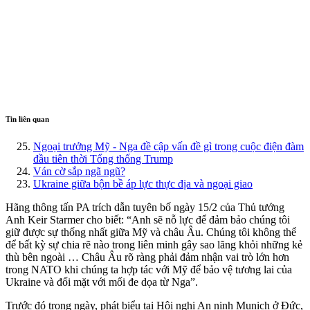
Tin liên quan
Ngoại trưởng Mỹ - Nga đề cập vấn đề gì trong cuộc điện đàm
đầu tiên thời Tổng thống Trump
Ván cờ sắp ngã ngũ?
Ukraine giữa bộn bề áp lực thực địa và ngoại giao
Hãng thông tấn PA trích dẫn tuyên bố ngày 15/2 của Thủ tướng
Anh Keir Starmer cho biết: “Anh sẽ nỗ lực để đảm bảo chúng tôi
giữ được sự thống nhất giữa Mỹ và châu Âu. Chúng tôi không thể
để bất kỳ sự chia rẽ nào trong liên minh gây sao lãng khỏi những kẻ
thù bên ngoài … Châu Âu rõ ràng phải đảm nhận vai trò lớn hơn
trong NATO khi chúng ta hợp tác với Mỹ để bảo vệ tương lai của
Ukraine và đối mặt với mối đe dọa từ Nga”.
Trước đó trong ngày, phát biểu tại Hội nghị An ninh Munich ở Đức,