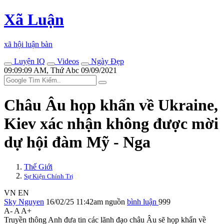
Xã Luận
xã hội luận bàn
Luyện IQ
Videos
Ngày Đẹp
09:09:09 AM, Thứ Abc 09/09/2021
Châu Âu họp khẩn về Ukraine,
Kiev xác nhận không được mời
dự hội đàm Mỹ - Nga
Thế Giới
Sự Kiện Chính Trị
VN
EN
Sky Nguyen
16/02/25 11:42am
nguồn
bình luận
999
A-
A
A+
Truyền thông Anh đưa tin các lãnh đạo châu Âu sẽ họp khẩn về