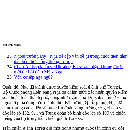
Tin liên quan
Ngoại trưởng Mỹ - Nga đề cập vấn đề gì trong cuộc điện đàm
đầu tiên thời Tổng thống Trump
Châu Âu họp khẩn về Ukraine, Kiev xác nhận không được
mời dự hội đàm Mỹ - Nga
Ván cờ sắp ngã ngũ?
Quân đội Nga đã giành được quyền kiểm soát thành phố Toretsk.
Bộ Quốc phòng Liên bang Nga đã chính thức xác nhận quyền kiểm
soát hoàn toàn thành phố, cũng như ngôi làng Druzhba nằm ở vùng
ngoại ô phía đông bắc thành phố. Bộ trưởng Quốc phòng Nga đã
chúc mừng các chiến sĩ thuộc Lữ đoàn súng trường cơ giới cận vệ
độc lập số 132, 9, 1 và Trung đoàn bộ binh độc lập số 109 về chiến
thắng của họ trong trận chiến giành Toretsk.
Trận chiến giành Toretsk là một trong những cuộc tấn công dữ dội