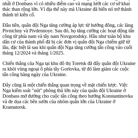
nhất ở Donbass vì có nhiều điểm cao và mạng lưới các cơ sở khai
thác than rộng lớn. Vì địa thế này mà Ukraine đã biến nó trở thành
thành trì kiên cố.
Đầu tiên, quân đội Nga tăng cường áp lực từ hướng đông, các làng
Pivnichny và Pivdennoye. Sau đó, họ tăng cường các hoạt động tấn
công từ phía nam và tây nam Novgorodsky. Hầu như toàn bộ khu
dân cư của thành phố đã bị các đơn vị quân đội Nga chiếm giữ từ
lâu, đặc biệt là sau khi quân đội Nga tăng cường tấn công vào cuối
tháng 12/2024 và tháng 1/2025.
Chiến thắng của Nga tại khu đô thị Toretsk đã đẩy quân đội Ukraine
ra khỏi vùng ngoại ô phía tây Gorlovka, từ đó làm giảm các cuộc
tấn công hàng ngày của Ukraine.
Đây cũng là một chiến thắng quan trọng về mặt chiến lược. Việc
Nga kiểm soát "nút" phòng thủ lớn này của quân đội Ukraine ở
Donbass mở đường cho cuộc tấn công theo hướng Konstantinovka
và đe dọa các bên sườn của nhóm quân lớn của Ukraine ở
Kramatorsk.