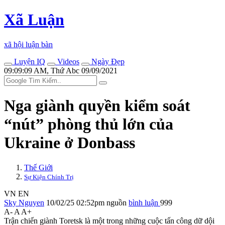
Xã Luận
xã hội luận bàn
Luyện IQ
Videos
Ngày Đẹp
09:09:09 AM, Thứ Abc 09/09/2021
Nga giành quyền kiểm soát
“nút” phòng thủ lớn của
Ukraine ở Donbass
Thế Giới
Sự Kiện Chính Trị
VN
EN
Sky Nguyen
10/02/25 02:52pm
nguồn
bình luận
999
A-
A
A+
Trận chiến giành Toretsk là một trong những cuộc tấn công dữ dội