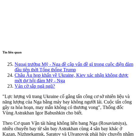
Tin liên quan
Ngoại trưởng Mỹ - Nga đề cập vấn đề gì trong cuộc điện đàm
đầu tiên thời Tổng thống Trump
Châu Âu họp khẩn về Ukraine, Kiev xác nhận không được
mời dự hội đàm Mỹ - Nga
Ván cờ sắp ngã ngũ?
"Lực lượng vũ trang Ukraine cố gắng tấn công cơ sở nhiên liệu và
năng lượng của Nga bằng máy bay không người lái. Cuộc tấn công
gây ra hỏa hoạn, may mắn không có thương vong", Thống đốc
Vùng Astrakhan Igor Babushkin cho biết.
Theo Cơ quan Vận tải hàng không liên bang Nga (Rosaviatsiya),
nhiều chuyến bay từ sân bay Astrakhan cùng 4 sân bay khác ở
Kazan, Nizhnekamsk, Saratov và Ulyanovsk phải hủy chuyến nhằm