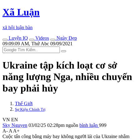
Xã Luận
xã hội luận bàn
Luyện IQ
Videos
Ngày Đẹp
09:09:09 AM, Thứ Abc 09/09/2021
Ukraine tập kích loạt cơ sở
năng lượng Nga, nhiều chuyến
bay phải hủy
Thế Giới
Sự Kiện Chính Trị
VN
EN
Sky Nguyen
03/02/25 02:28pm
nguồn
bình luận
999
A-
A
A+
Cuộc tấn công bằng máy bay không người lái của Ukraine nhằm