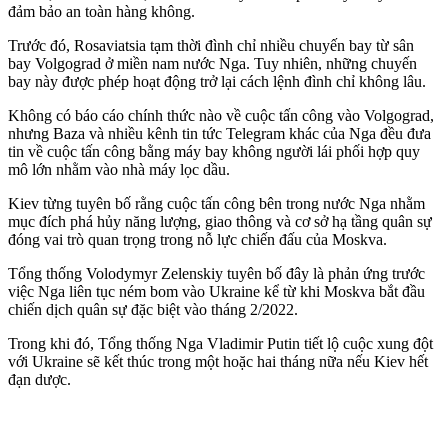
đảm bảo an toàn hàng không.
Trước đó, Rosaviatsia tạm thời đình chỉ nhiều chuyến bay từ sân
bay Volgograd ở miền nam nước Nga. Tuy nhiên, những chuyến
bay này được phép hoạt động trở lại cách lệnh đình chỉ không lâu.
Không có báo cáo chính thức nào về cuộc tấn công vào Volgograd,
nhưng Baza và nhiều kênh tin tức Telegram khác của Nga đều đưa
tin về cuộc tấn công bằng máy bay không người lái phối hợp quy
mô lớn nhằm vào nhà máy lọc dầu.
Kiev từng tuyên bố rằng cuộc tấn công bên trong nước Nga nhằm
mục đích phá hủy năng lượng, giao thông và cơ sở hạ tầng quân sự
đóng vai trò quan trọng trong nỗ lực chiến đấu của Moskva.
Tổng thống Volodymyr Zelenskiy tuyên bố đây là phản ứng trước
việc Nga liên tục ném bom vào Ukraine kể từ khi Moskva bắt đầu
chiến dịch quân sự đặc biệt vào tháng 2/2022.
Trong khi đó, Tổng thống Nga Vladimir Putin tiết lộ cuộc xung đột
với Ukraine sẽ kết thúc trong một hoặc hai tháng nữa nếu Kiev hết
đạn dược.