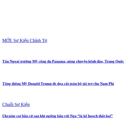
MỚI: Sự Kiện Chính Trị
Tân Ngoại trưởng Mỹ công du Panama, nóng chuyện kênh đào, Trung Quốc
Tổng thống Mỹ Donald Trump đe dọa cắt toàn bộ tài trợ cho Nam Phi
Chuỗi Sự Kiện
Ukraine coi bầu cử sau khi ngừng bắn với Nga “là kế hoạch thất bại”