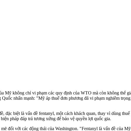
ủa Mỹ không chỉ vi phạm các quy định của WTO mà còn không thể giải 
ng Quốc nhấn mạnh: "Mỹ áp thuế đơn phương đã vi phạm nghiêm trọng 
ề, đặc biệt là vấn đề fentanyl, một cách khách quan, thay vì dùng th
biện pháp đáp trả tương xứng để bảo vệ quyền lợi quốc gia.
mẽ đối với các động thái của Washington. "Fentanyl là vấn đề của M