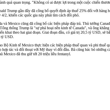
ành quả quan trọng. "Không có ai được lợi trong một cuộc chiến thươn
nald Trump gần đây đã công bố quyết định áp thuế 25% đối với hàng 
 4/2, khiến các quốc gia này phải tìm cách đối phó.
da và Mexico cũng đã công bố các biện pháp đáp trả. Thủ tướng Canad
a Tổng thống Trump là "sự phá hoại nền kinh tế Canada", và ông khẳ
n khai theo hai giai đoạn. Giai đoạn đầu, có giá trị 20,5 tỷ USD, sẽ b
5 tỷ USD.
 Bộ Kinh tế Mexico thực hiện các biện pháp thuế quan và phi thuế qua
ợp tác và đối thoại với Mỹ thay vì đối đầu. Bà cũng bác bỏ những c
ủ Mexico đã thu giữ tới 20 triệu liều fentanyl.