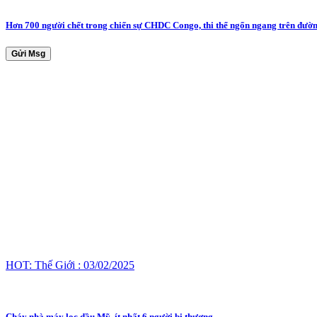
Hơn 700 người chết trong chiến sự CHDC Congo, thi thể ngổn ngang trên đườ
Gửi Msg
HOT: Thế Giới : 03/02/2025
Cháy nhà máy lọc dầu Mỹ, ít nhất 6 người bị thương