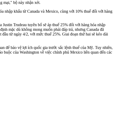
g mại," bộ này nhận xét.
hóa nhập khẩu từ Canada và Mexico, cùng với 10% thuế đối với hàng
a Justin Trudeau tuyên bố sẽ áp thuế 25% đối với hàng hóa nhập
ng định mặc dù không mong muốn phải đáp trả, nhưng Canada đã
ắt đầu từ ngày 4/2, với mức thuế 25%. Giai đoạn thứ hai sẽ kéo dài
n để bảo vệ lợi ích quốc gia trước sắc lệnh thuế của Mỹ. Tuy nhiên,
áo buộc của Washington về việc chính phủ Mexico liên quan đến các