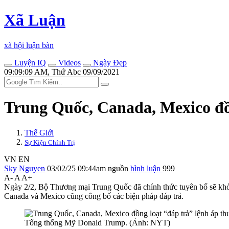
Xã Luận
xã hội luận bàn
Luyện IQ
Videos
Ngày Đẹp
09:09:09 AM, Thứ Abc 09/09/2021
Trung Quốc, Canada, Mexico đồ
Thế Giới
Sự Kiện Chính Trị
VN
EN
Sky Nguyen
03/02/25 09:44am
nguồn
bình luận
999
A-
A
A+
Ngày 2/2, Bộ Thương mại Trung Quốc đã chính thức tuyên bố sẽ khở
Canada và Mexico cũng công bố các biện pháp đáp trả.
Tổng thống Mỹ Donald Trump. (Ảnh: NYT)