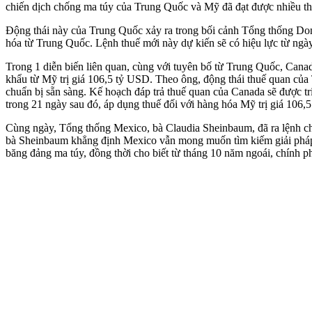
chiến dịch chống m‌a tú‌y của Trung Quốc và Mỹ đã đạt được nhiều th
Động thái này của Trung Quốc xảy ra trong bối cảnh Tổng thống Do
hóa từ Trung Quốc. Lệnh thuế mới này dự kiến sẽ có hiệu lực từ ngày
Trong 1 diễn biến liên quan, cùng với tuyên bố từ Trung Quốc, Cana
khẩu từ Mỹ trị giá 106,5 tỷ USD. Theo ông, động thái thuế quan củ
chuẩn bị sẵn sàng. Kế hoạch đáp trả thuế quan của Canada sẽ được triể
trong 21 ngày sau đó, áp dụng thuế đối với hàng hóa Mỹ trị giá 106,
Cùng ngày, Tổng thống Mexico, bà Claudia Sheinbaum, đã ra lệnh cho
bà Sheinbaum khẳng định Mexico vẫn mong muốn tìm kiếm giải pháp h
băng đảng m‌a tú‌y, đồng thời cho biết từ tháng 10 năm ngoái, chính ph