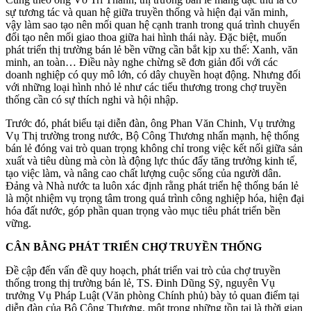
sự tương tác và quan hệ giữa truyền thống và hiện đại văn minh,
vậy làm sao tạo nên mối quan hệ cạnh tranh trong quá trình chuyển
đổi tạo nên mối giao thoa giữa hai hình thái này. Đặc biệt, muốn
phát triển thị trường bán lẻ bền vững cần bắt kịp xu thế: Xanh, văn
minh, an toàn… Điều này nghe chừng sẽ đơn giản đối với các
doanh nghiệp có quy mô lớn, có dây chuyền hoạt động. Nhưng đối
với những loại hình nhỏ lẻ như các tiểu thương trong chợ truyền
thống cần có sự thích nghi và hội nhập.
Trước đó, phát biểu tại diễn đàn, ông Phan Văn Chinh, Vụ trưởng
Vụ Thị trường trong nước, Bộ Công Thương nhấn mạnh, hệ thống
bán lẻ đóng vai trò quan trọng không chỉ trong việc kết nối giữa sản
xuất và tiêu dùng mà còn là động lực thúc đẩy tăng trưởng kinh tế,
tạo việc làm, và nâng cao chất lượng cuộc sống của người dân.
Đảng và Nhà nước ta luôn xác định rằng phát triển hệ thống bán lẻ
là một nhiệm vụ trọng tâm trong quá trình công nghiệp hóa, hiện đại
hóa đất nước, góp phần quan trọng vào mục tiêu phát triển bền
vững.
CÂN BẰNG PHÁT TRIỂN CHỢ TRUYỀN THỐNG
Đề cập đến vấn đề quy hoạch, phát triển vai trò của chợ truyền
thống trong thị trường bán lẻ, TS. Đinh Dũng Sỹ, nguyên Vụ
trưởng Vụ Pháp Luật (Văn phòng Chính phủ) bày tỏ quan điểm tại
diễn đàn của Bộ Công Thương, một trong những tồn tại là thời gian