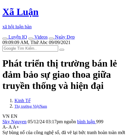
Xã Luận
xã hội luận bàn
Luyện IQ
Videos
Ngày Đẹp
09:09:09 AM, Thứ Abc 09/09/2021
Phát triển thị trường bán lẻ
đảm bảo sự giao thoa giữa
truyền thống và hiện đại
Kinh Tế
Thị trường ViệtNam
VN
EN
Sky Nguyen
05/12/24 03:17pm
nguồn
bình luận
999
A-
A
A+
Sự bùng nổ của công nghệ số, đã vẽ lại bức tranh hoàn toàn mới