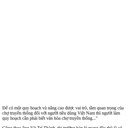
Để có một quy hoạch và nâng cao được vai trò, tầm quan trọng của
chợ truyền thống đối với người tiêu dùng Việt Nam thì người làm
quy hoạch cần phải biết văn hóa chợ truyền thống..."
Cũng theo ông Võ Trí Thành, thị trường bán lẻ mang đặc thù là có