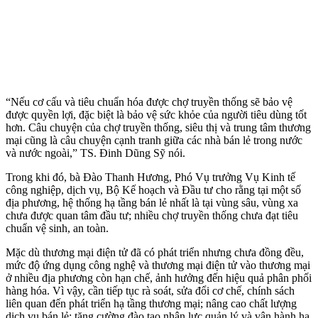
“Nếu cơ cấu và tiêu chuẩn hóa được chợ truyền thống sẽ bảo vệ
được quyền lợi, đặc biệt là bảo vệ sức khỏe của người tiêu dùng tốt
hơn. Câu chuyện của chợ truyền thống, siêu thị và trung tâm thương
mại cũng là câu chuyện cạnh tranh giữa các nhà bán lẻ trong nước
và nước ngoài,” TS. Đinh Dũng Sỹ nói.
Trong khi đó, bà Đào Thanh Hương, Phó Vụ trưởng Vụ Kinh tế
công nghiệp, dịch vụ, Bộ Kế hoạch và Đầu tư cho rằng tại một số
địa phương, hệ thống hạ tầng bán lẻ nhất là tại vùng sâu, vùng xa
chưa được quan tâm đầu tư; nhiều chợ truyền thống chưa đạt tiêu
chuẩn vệ sinh, an toàn.
Mặc dù thương mại điện tử đã có phát triển nhưng chưa đồng đều,
mức độ ứng dụng công nghệ và thương mại điện tử vào thương mại
ở nhiều địa phương còn hạn chế, ảnh hưởng đến hiệu quả phân phối
hàng hóa. Vì vậy, cần tiếp tục rà soát, sửa đổi cơ chế, chính sách
liên quan đến phát triển hạ tầng thương mại; nâng cao chất lượng
dịch vụ bán lẻ; tăng cường đào tạo nhân lực quản lý và vận hành hạ