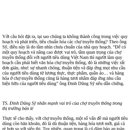
Với câu hỏi đặt ra, tại sao chúng ta không thành công trong việc quy
hoạch và phát triển, tiêu chuẩn hóa các chợ truyền thống? Theo ông
Sỹ, điều này là do tầm nhìn chưa chuẩn của nhà quy hoạch. “Để có
một quy hoạch và nâng cao được vai trò, tầm quan trọng của chợ
truyền thống đối với người tiêu dùng Việt Nam thì người làm quy
hoạch cần phải biết văn hóa chợ truyền thống, đó là những việc rất
đơn giản, như: sự nhanh chóng, thuận tiện và đáp ứng mọi nhu cầu
của người tiêu dùng từ lương thực, thực phẩm, quần áo… và hàng
hóa ở chợ truyền thống cũng là hàng tươi nhằm đáp ứng nhu cầu
hiện hữu của người tiêu dùng” ông Đinh Dũng Sỹ nêu dẫn chứng.
TS. Đinh Dũng Sỹ nhấn mạnh vai trò của chợ truyền thống trong
thị trường bán lẻ
Thực tế cho thấy, với chợ truyền thống, một số vấn đề mà người tiêu
dùng còn băn khoăn, đó là dù thuận tiện, hàng hóa tươi mới, giá cả
rẻ hơn so với siêu thị. Tuy nhiên, quan trọng là có đảm bảo an toàn