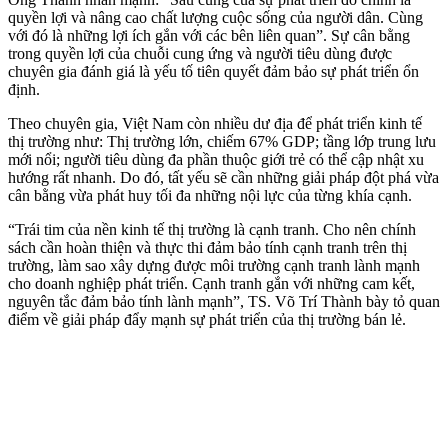
quyền lợi và nâng cao chất lượng cuộc sống của người dân. Cùng
với đó là những lợi ích gắn với các bên liên quan”. Sự cân bằng
trong quyền lợi của chuỗi cung ứng và người tiêu dùng được
chuyên gia đánh giá là yếu tố tiên quyết đảm bảo sự phát triển ổn
định.
Theo chuyên gia, Việt Nam còn nhiều dư địa để phát triển kinh tế
thị trường như: Thị trường lớn, chiếm 67% GDP; tầng lớp trung lưu
mới nổi; người tiêu dùng đa phần thuộc giới trẻ có thể cập nhật xu
hướng rất nhanh. Do đó, tất yếu sẽ cần những giải pháp đột phá vừa
cân bằng vừa phát huy tối đa những nội lực của từng khía cạnh.
“Trái tim của nền kinh tế thị trường là cạnh tranh. Cho nên chính
sách cần hoàn thiện và thực thi đảm bảo tính cạnh tranh trên thị
trường, làm sao xây dựng được môi trường cạnh tranh lành mạnh
cho doanh nghiệp phát triển. Cạnh tranh gắn với những cam kết,
nguyên tắc đảm bảo tính lành mạnh”, TS. Võ Trí Thành bày tỏ quan
điểm về giải pháp đẩy mạnh sự phát triển của thị trường bán lẻ.