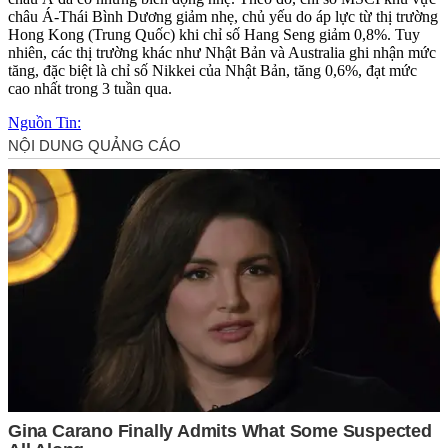
châu Á-Thái Bình Dương giảm nhẹ, chủ yếu do áp lực từ thị trường
Hong Kong (Trung Quốc) khi chỉ số Hang Seng giảm 0,8%. Tuy
nhiên, các thị trường khác như Nhật Bản và Australia ghi nhận mức
tăng, đặc biệt là chỉ số Nikkei của Nhật Bản, tăng 0,6%, đạt mức
cao nhất trong 3 tuần qua.
Nguồn Tin: