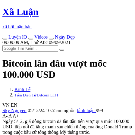
Xã Luận
xã hội luận bàn
Luyện IQ
Videos
Ngày Đẹp
09:09:09 AM, Thứ Abc 09/09/2021
Bitcoin lần đầu vượt mốc
100.000 USD
Kinh Tế
Tiền Điện Tử Bitcoin ETH
VN
EN
Sky Nguyen
05/12/24 10:55am
nguồn
bình luận
999
A-
A
A+
Ngày 5/12, giá đồng bitcoin đã lần đầu tiên vượt qua mức 100.000
USD, tiếp nối đà tăng mạnh sau chiến thắng của ông Donald Trump
trong cuộc bầu cử tổng thống Mỹ tháng trước.