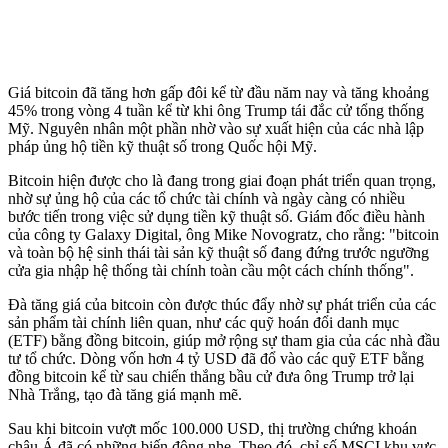
Giá bitcoin đã tăng hơn gấp đôi kể từ đầu năm nay và tăng khoảng
45% trong vòng 4 tuần kể từ khi ông Trump tái đắc cử tổng thống
Mỹ. Nguyên nhân một phần nhờ vào sự xuất hiện của các nhà lập
pháp ủng hộ tiền kỹ thuật số trong Quốc hội Mỹ.
Bitcoin hiện được cho là đang trong giai đoạn phát triển quan trọng,
nhờ sự ủng hộ của các tổ chức tài chính và ngày càng có nhiều
bước tiến trong việc sử dụng tiền kỹ thuật số. Giám đốc điều hành
của công ty Galaxy Digital, ông Mike Novogratz, cho rằng: "bitcoin
và toàn bộ hệ sinh thái tài sản kỹ thuật số đang đứng trước ngưỡng
cửa gia nhập hệ thống tài chính toàn cầu một cách chính thống".
Đà tăng giá của bitcoin còn được thúc đẩy nhờ sự phát triển của các
sản phẩm tài chính liên quan, như các quỹ hoán đổi danh mục
(ETF) bằng đồng bitcoin, giúp mở rộng sự tham gia của các nhà đầu
tư tổ chức. Dòng vốn hơn 4 tỷ USD đã đổ vào các quỹ ETF bằng
đồng bitcoin kể từ sau chiến thắng bầu cử đưa ông Trump trở lại
Nhà Trắng, tạo đà tăng giá mạnh mẽ.
Sau khi bitcoin vượt mốc 100.000 USD, thị trường chứng khoán
châu Á đã có những biến động nhẹ. Theo đó, chỉ số MSCI khu vực