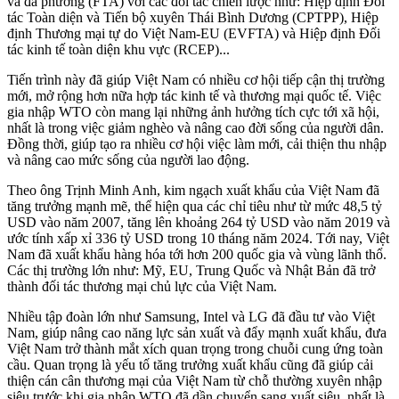
và đa phương (FTA) với các đối tác chiến lược như: Hiệp định Đối
tác Toàn diện và Tiến bộ xuyên Thái Bình Dương (CPTPP), Hiệp
định Thương mại tự do Việt Nam-EU (EVFTA) và Hiệp định Đối
tác kinh tế toàn diện khu vực (RCEP)...
Tiến trình này đã giúp Việt Nam có nhiều cơ hội tiếp cận thị trường
mới, mở rộng hơn nữa hợp tác kinh tế và thương mại quốc tế. Việc
gia nhập WTO còn mang lại những ảnh hưởng tích cực tới xã hội,
nhất là trong việc giảm nghèo và nâng cao đời sống của người dân.
Đồng thời, giúp tạo ra nhiều cơ hội việc làm mới, cải thiện thu nhập
và nâng cao mức sống của người lao động.
Theo ông Trịnh Minh Anh, kim ngạch xuất khẩu của Việt Nam đã
tăng trưởng mạnh mẽ, thể hiện qua các chỉ tiêu như từ mức 48,5 tỷ
USD vào năm 2007, tăng lên khoảng 264 tỷ USD vào năm 2019 và
ước tính xấp xỉ 336 tỷ USD trong 10 tháng năm 2024. Tới nay, Việt
Nam đã xuất khẩu hàng hóa tới hơn 200 quốc gia và vùng lãnh thổ.
Các thị trường lớn như: Mỹ, EU, Trung Quốc và Nhật Bản đã trở
thành đối tác thương mại chủ lực của Việt Nam.
Nhiều tập đoàn lớn như Samsung, Intel và LG đã đầu tư vào Việt
Nam, giúp nâng cao năng lực sản xuất và đẩy mạnh xuất khẩu, đưa
Việt Nam trở thành mắt xích quan trọng trong chuỗi cung ứng toàn
cầu. Quan trọng là yếu tố tăng trưởng xuất khẩu cũng đã giúp cải
thiện cán cân thương mại của Việt Nam từ chỗ thường xuyên nhập
siêu trước khi gia nhập WTO đã dần chuyển sang xuất siêu, nhất là