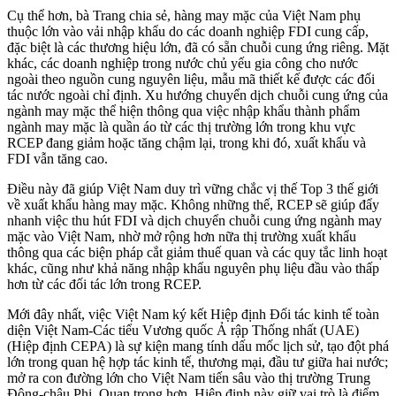
Cụ thể hơn, bà Trang chia sẻ, hàng may mặc của Việt Nam phụ
thuộc lớn vào vải nhập khẩu do các doanh nghiệp FDI cung cấp,
đặc biệt là các thương hiệu lớn, đã có sẵn chuỗi cung ứng riêng. Mặt
khác, các doanh nghiệp trong nước chủ yếu gia công cho nước
ngoài theo nguồn cung nguyên liệu, mẫu mã thiết kế được các đối
tác nước ngoài chỉ định. Xu hướng chuyển dịch chuỗi cung ứng của
ngành may mặc thể hiện thông qua việc nhập khẩu thành phẩm
ngành may mặc là quần áo từ các thị trường lớn trong khu vực
RCEP đang giảm hoặc tăng chậm lại, trong khi đó, xuất khẩu và
FDI vẫn tăng cao.
Điều này đã giúp Việt Nam duy trì vững chắc vị thế Top 3 thế giới
về xuất khẩu hàng may mặc. Không những thế, RCEP sẽ giúp đẩy
nhanh việc thu hút FDI và dịch chuyển chuỗi cung ứng ngành may
mặc vào Việt Nam, nhờ mở rộng hơn nữa thị trường xuất khẩu
thông qua các biện pháp cắt giảm thuế quan và các quy tắc linh hoạt
khác, cũng như khả năng nhập khẩu nguyên phụ liệu đầu vào thấp
hơn từ các đối tác lớn trong RCEP.
Mới đây nhất, việc Việt Nam ký kết Hiệp định Đối tác kinh tế toàn
diện Việt Nam-Các tiểu Vương quốc Ả rập Thống nhất (UAE)
(Hiệp định CEPA) là sự kiện mang tính dấu mốc lịch sử, tạo đột phá
lớn trong quan hệ hợp tác kinh tế, thương mại, đầu tư giữa hai nước;
mở ra con đường lớn cho Việt Nam tiến sâu vào thị trường Trung
Đông-châu Phi. Quan trọng hơn, Hiệp định này giữ vai trò là điểm