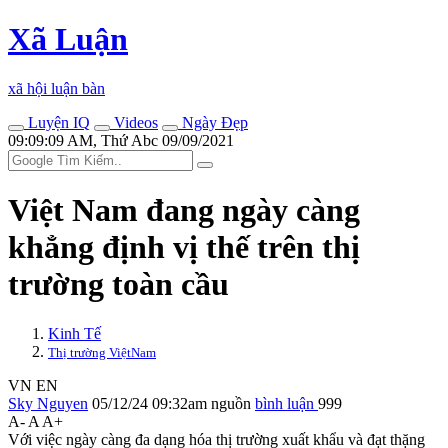
Xã Luận
xã hội luận bàn
Luyện IQ
Videos
Ngày Đẹp
09:09:09 AM, Thứ Abc 09/09/2021
Việt Nam đang ngày càng
khẳng định vị thế trên thị
trường toàn cầu
Kinh Tế
Thị trường ViệtNam
VN
EN
Sky Nguyen
05/12/24 09:32am
nguồn
bình luận
999
A-
A
A+
Với việc ngày càng đa dạng hóa thị trường xuất khẩu và đạt thặng