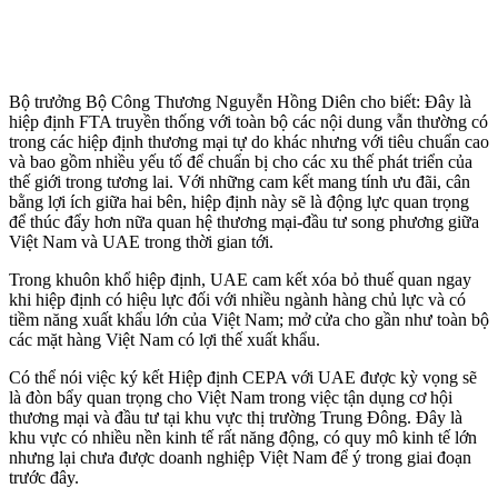
Bộ trưởng Bộ Công Thương Nguyễn Hồng Diên cho biết: Đây là
hiệp định FTA truyền thống với toàn bộ các nội dung vẫn thường có
trong các hiệp định thương mại tự do khác nhưng với tiêu chuẩn cao
và bao gồm nhiều yếu tố để chuẩn bị cho các xu thế phát triển của
thế giới trong tương lai. Với những cam kết mang tính ưu đãi, cân
bằng lợi ích giữa hai bên, hiệp định này sẽ là động lực quan trọng
để thúc đẩy hơn nữa quan hệ thương mại-đầu tư song phương giữa
Việt Nam và UAE trong thời gian tới.
Trong khuôn khổ hiệp định, UAE cam kết xóa bỏ thuế quan ngay
khi hiệp định có hiệu lực đối với nhiều ngành hàng chủ lực và có
tiềm năng xuất khẩu lớn của Việt Nam; mở cửa cho gần như toàn bộ
các mặt hàng Việt Nam có lợi thế xuất khẩu.
Có thể nói việc ký kết Hiệp định CEPA với UAE được kỳ vọng sẽ
là đòn bẩy quan trọng cho Việt Nam trong việc tận dụng cơ hội
thương mại và đầu tư tại khu vực thị trường Trung Đông. Đây là
khu vực có nhiều nền kinh tế rất năng động, có quy mô kinh tế lớn
nhưng lại chưa được doanh nghiệp Việt Nam để ý trong giai đoạn
trước đây.