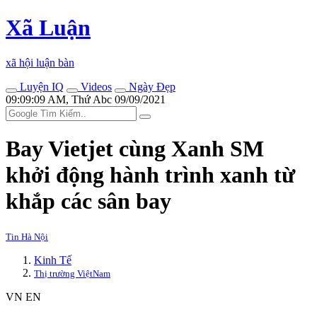
Xã Luận
xã hội luận bàn
Luyện IQ
Videos
Ngày Đẹp
09:09:09 AM, Thứ Abc 09/09/2021
Bay Vietjet cùng Xanh SM
khởi động hành trình xanh từ
khắp các sân bay
Tin Hà Nội
Kinh Tế
Thị trường ViệtNam
VN
EN