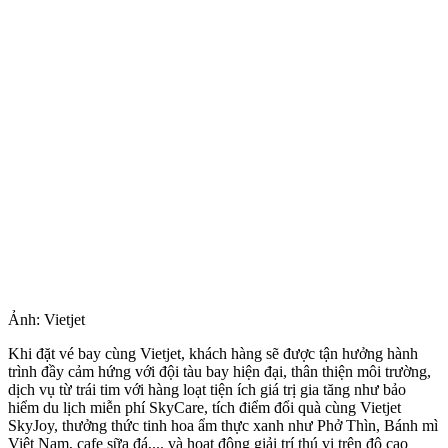
Ảnh: Vietjet
Khi đặt vé bay cùng Vietjet, khách hàng sẽ được tận hưởng hành
trình đầy cảm hứng với đội tàu bay hiện đại, thân thiện môi trường,
dịch vụ từ trái tim với hàng loạt tiện ích giá trị gia tăng như bảo
hiểm du lịch miễn phí SkyCare, tích điểm đổi quà cùng Vietjet
SkyJoy, thưởng thức tinh hoa ẩm thực xanh như Phở Thìn, Bánh mì
Việt Nam, cafe sữa đá,... và hoạt động giải trí thú vị trên độ cao