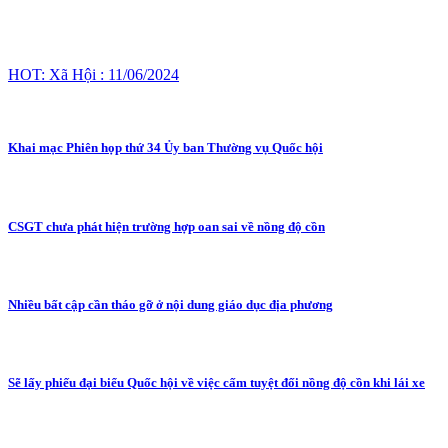
HOT: Xã Hội : 11/06/2024
Khai mạc Phiên họp thứ 34 Ủy ban Thường vụ Quốc hội
CSGT chưa phát hiện trường hợp oan sai về nồng độ cồn
Nhiều bất cập cần tháo gỡ ở nội dung giáo dục địa phương
Sẽ lấy phiếu đại biểu Quốc hội về việc cấm tuyệt đối nồng độ cồn khi lái xe