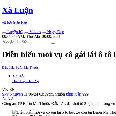
Xã Luận
xã hội luận bàn
Luyện IQ
Videos
Ngày Đẹp
09:09:09 AM, Thứ Abc 09/09/2021
Diễn biến mới vụ cô gái lái ô t
Đắk Lắk, Buôn Ma Thuột
Xã Hội
Pháp Luật Hình Sự
VN
EN
Sky Nguyen
11/06/24 03:39pm
nguồn
bình luận
999
A-
A
A+
Công an TP Buôn Ma Thuột, Đắk Lắk đã khởi tố 2 tội danh trong vụ n