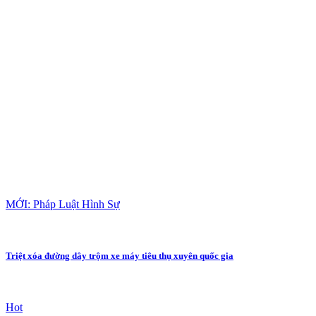
MỚI: Pháp Luật Hình Sự
Triệt xóa đường dây trộm xe máy tiêu thụ xuyên quốc gia
Hot