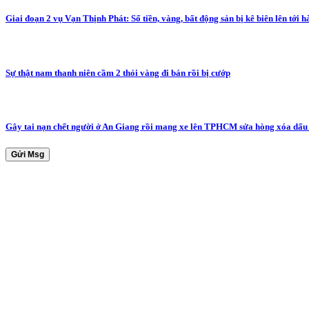
Giai đoạn 2 vụ Vạn Thịnh Phát: Số tiền, vàng, bất động sản bị kê biên lên tới 
Sự thật nam thanh niên cầm 2 thỏi vàng đi bán rồi bị cướp
Gây tai nạn chết người ở An Giang rồi mang xe lên TPHCM sửa hòng xóa dấu 
Gửi Msg