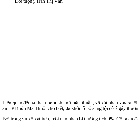
Đối tượng Trần Thị Vân
Liên quan đến vụ hai nhóm phụ nữ mâu thuẫn, xô xát nhau xảy ra t
an TP Buôn Ma Thuột cho biết, đã khởi tố bổ sung tội cố ý gây thương
Bởi trong vụ xô xát trên, một nạn nhân bị thương tích 9%. Công an đa