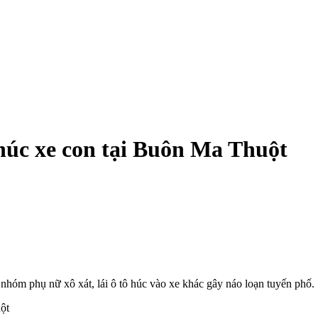
ô húc xe con tại Buôn Ma Thuột
hóm phụ nữ xô xát, lái ô tô húc vào xe khác gây náo loạn tuyến phố.