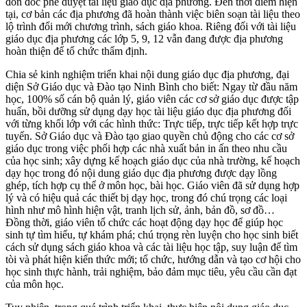
đôn đốc phê duyệt tài liệu giáo dục địa phương. Ðến thời điểm hiện
tại, cơ bản các địa phương đã hoàn thành việc biên soạn tài liệu theo
lộ trình đổi mới chương trình, sách giáo khoa. Riêng đối với tài liệu
giáo dục địa phương các lớp 5, 9, 12 vẫn đang được địa phương
hoàn thiện để tổ chức thẩm định.
Chia sẻ kinh nghiệm triển khai nội dung giáo dục địa phương, đại
diện Sở Giáo dục và Ðào tạo Ninh Bình cho biết: Ngay từ đầu năm
học, 100% số cán bộ quản lý, giáo viên các cơ sở giáo dục được tập
huấn, bồi dưỡng sử dụng dạy học tài liệu giáo dục địa phương đối
với từng khối lớp với các hình thức: Trực tiếp, trực tiếp kết hợp trực
tuyến. Sở Giáo dục và Ðào tạo giao quyền chủ động cho các cơ sở
giáo dục trong việc phối hợp các nhà xuất bản in ấn theo nhu cầu
của học sinh; xây dựng kế hoạch giáo dục của nhà trường, kế hoạch
dạy học trong đó nội dung giáo dục địa phương được dạy lồng
ghép, tích hợp cụ thể ở môn học, bài học. Giáo viên đã sử dụng hợp
lý và có hiệu quả các thiết bị dạy học, trong đó chú trọng các loại
hình như mô hình hiện vật, tranh lịch sử, ảnh, bản đồ, sơ đồ…
Ðồng thời, giáo viên tổ chức các hoạt động dạy học để giúp học
sinh tự tìm hiểu, tự khám phá; chú trọng rèn luyện cho học sinh biết
cách sử dụng sách giáo khoa và các tài liệu học tập, suy luận để tìm
tòi và phát hiện kiến thức mới; tổ chức, hướng dẫn và tạo cơ hội cho
học sinh thực hành, trải nghiệm, bảo đảm mục tiêu, yêu cầu cần đạt
của môn học.