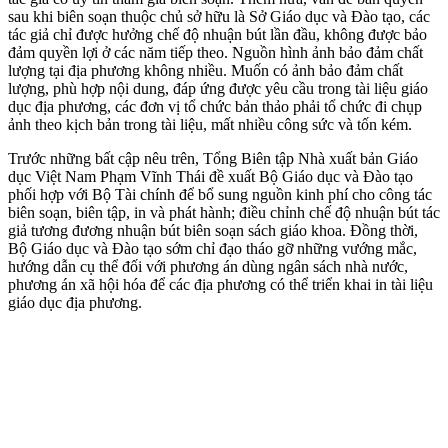
sau khi biên soạn thuộc chủ sở hữu là Sở Giáo dục và Ðào tạo, các
tác giả chỉ được hưởng chế độ nhuận bút lần đầu, không được bảo
đảm quyền lợi ở các năm tiếp theo. Nguồn hình ảnh bảo đảm chất
lượng tại địa phương không nhiều. Muốn có ảnh bảo đảm chất
lượng, phù hợp nội dung, đáp ứng được yêu cầu trong tài liệu giáo
dục địa phương, các đơn vị tổ chức bản thảo phải tổ chức đi chụp
ảnh theo kịch bản trong tài liệu, mất nhiều công sức và tốn kém.
Trước những bất cập nêu trên, Tổng Biên tập Nhà xuất bản Giáo
dục Việt Nam Phạm Vĩnh Thái đề xuất Bộ Giáo dục và Ðào tạo
phối hợp với Bộ Tài chính để bổ sung nguồn kinh phí cho công tác
biên soạn, biên tập, in và phát hành; điều chỉnh chế độ nhuận bút tác
giả tương đương nhuận bút biên soạn sách giáo khoa. Ðồng thời,
Bộ Giáo dục và Ðào tạo sớm chỉ đạo tháo gỡ những vướng mắc,
hướng dẫn cụ thể đối với phương án dùng ngân sách nhà nước,
phương án xã hội hóa để các địa phương có thể triển khai in tài liệu
giáo dục địa phương.