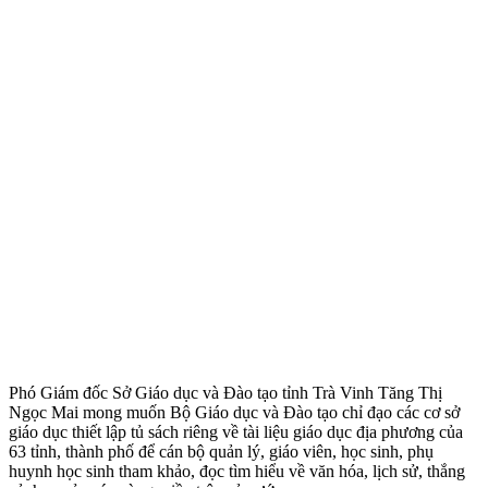
Phó Giám đốc Sở Giáo dục và Ðào tạo tỉnh Trà Vinh Tăng Thị
Ngọc Mai mong muốn Bộ Giáo dục và Ðào tạo chỉ đạo các cơ sở
giáo dục thiết lập tủ sách riêng về tài liệu giáo dục địa phương của
63 tỉnh, thành phố để cán bộ quản lý, giáo viên, học sinh, phụ
huynh học sinh tham khảo, đọc tìm hiểu về văn hóa, lịch sử, thắng