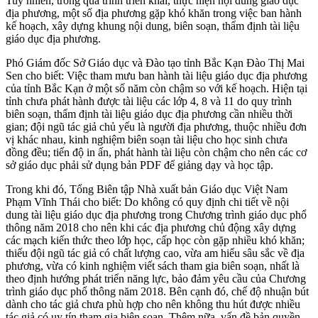
Tuy nhiên, trong quá trình triển khai, thực hiện nội dung giáo dục
địa phương, một số địa phương gặp khó khăn trong việc ban hành
kế hoạch, xây dựng khung nội dung, biên soạn, thẩm định tài liệu
giáo dục địa phương.
Phó Giám đốc Sở Giáo dục và Ðào tạo tỉnh Bắc Kạn Ðào Thị Mai
Sen cho biết: Việc tham mưu ban hành tài liệu giáo dục địa phương
của tỉnh Bắc Kạn ở một số năm còn chậm so với kế hoạch. Hiện tại
tỉnh chưa phát hành được tài liệu các lớp 4, 8 và 11 do quy trình
biên soạn, thẩm định tài liệu giáo dục địa phương cần nhiều thời
gian; đội ngũ tác giả chủ yếu là người địa phương, thuộc nhiều đơn
vị khác nhau, kinh nghiệm biên soạn tài liệu cho học sinh chưa
đồng đều; tiến độ in ấn, phát hành tài liệu còn chậm cho nên các cơ
sở giáo dục phải sử dụng bản PDF để giảng dạy và học tập.
Trong khi đó, Tổng Biên tập Nhà xuất bản Giáo dục Việt Nam
Phạm Vĩnh Thái cho biết: Do không có quy định chi tiết về nội
dung tài liệu giáo dục địa phương trong Chương trình giáo dục phổ
thông năm 2018 cho nên khi các địa phương chủ động xây dựng
các mạch kiến thức theo lớp học, cấp học còn gặp nhiều khó khăn;
thiếu đội ngũ tác giả có chất lượng cao, vừa am hiểu sâu sắc về địa
phương, vừa có kinh nghiệm viết sách tham gia biên soạn, nhất là
theo định hướng phát triển năng lực, bảo đảm yêu cầu của Chương
trình giáo dục phổ thông năm 2018. Bên cạnh đó, chế độ nhuận bút
dành cho tác giả chưa phù hợp cho nên không thu hút được nhiều
tác giả có uy tín tham gia biên soạn. Thêm nữa, vấn đề bản quyền