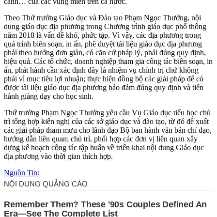
cảnh… của các vùng miền trên cả nước.
Theo Thứ trưởng Giáo dục và Ðào tạo Phạm Ngọc Thưởng, nội
dung giáo dục địa phương trong Chương trình giáo dục phổ thông
năm 2018 là vấn đề khó, phức tạp. Vì vậy, các địa phương trong
quá trình biên soạn, in ấn, phê duyệt tài liệu giáo dục địa phương
phải theo hướng đơn giản, có căn cứ pháp lý, phải đúng quy định,
hiệu quả. Các tổ chức, doanh nghiệp tham gia công tác biên soạn, in
ấn, phát hành cần xác định đây là nhiệm vụ chính trị chứ không
phải vì mục tiêu lợi nhuận; thực hiện đồng bộ các giải pháp để có
được tài liệu giáo dục địa phương bảo đảm đúng quy định và tiến
hành giảng dạy cho học sinh.
Thứ trưởng Phạm Ngọc Thưởng yêu cầu Vụ Giáo dục tiểu học chủ
trì tổng hợp kiến nghị của các sở giáo dục và đào tạo, từ đó đề xuất
các giải pháp tham mưu cho lãnh đạo Bộ ban hành văn bản chỉ đạo,
hướng dẫn liên quan; chủ trì, phối hợp các đơn vị liên quan xây
dựng kế hoạch công tác tập huấn về triển khai nội dung Giáo dục
địa phương vào thời gian thích hợp.
Nguồn Tin: