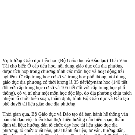
Vụ trưởng Giáo dục tiểu học (Bộ Giáo dục và Ðào tạo) Thái Văn
Tài cho biết: Ở cấp tiểu học, nội dung giáo dục của địa phương
được tích hợp trong chương trình các môn học và hoạt động trải
nghiệm. Ở cấp trung học cơ sở và trung học phổ thông, nội dung
giáo dục địa phương có thời lượng là 35 tiết/lớp/năm học (140 tiết
đối với cấp trung học cơ sở và 105 tiết đối với cấp trung học phổ
thông), có vị trí như một môn học độc lập, do địa phương chịu trách
nhiệm tổ chức biên soạn, thẩm định, trình Bộ Giáo dục và Ðào tạo
phê duyệt tài liệu giáo dục địa phương.
Thời gian qua, Bộ Giáo dục và Ðào tạo đã ban hành hệ thống văn
bản chỉ đạo việc triển khai thực hiện hướng dẫn biên soạn, thẩm
định tài liệu; hướng dẫn tổ chức dạy học tài liệu giáo dục địa
phương; tổ chức xuất bản, phát hành tài liệu; tư vấn, hướng dẫn,