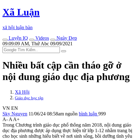
Xã Luận
xã hội luận bàn
Luyện IQ
Videos
Ngày Đẹp
09:09:09 AM, Thứ Abc 09/09/2021
Nhiều bất cập cần tháo gỡ ở
nội dung giáo dục địa phương
Xã Hội
Giáo dục học tập
VN
EN
Sky Nguyen
11/06/24 08:58am
nguồn
bình luận
999
A-
A
A+
Trong Chương trình giáo dục phổ thông năm 2018, nội dung giáo
dục địa phương được áp dụng thực hiện từ lớp 1-12 nhằm trang bị
cho học sinh những hiểu biết về nơi sinh sống, bồi dưỡng tình yêu